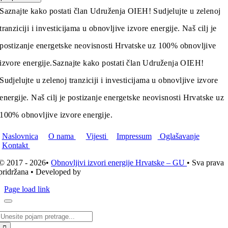
Saznajte kako postati član Udruženja OIEH! Sudjelujte u zelenoj
tranziciji i investicijama u obnovljive izvore energije. Naš cilj je
postizanje energetske neovisnosti Hrvatske uz 100% obnovljive
izvore energije.
Saznajte kako postati član Udruženja OIEH!
Sudjelujte u zelenoj tranziciji i investicijama u obnovljive izvore
energije. Naš cilj je postizanje energetske neovisnosti Hrvatske uz
100% obnovljive izvore energije.
Naslovnica
O nama
Vijesti
Impressum
Oglašavanje
Kontakt
© 2017 - 2026•
Obnovljivi izvori energije Hrvatske – GU
• Sva prava
pridržana • Developed by
ICE STUDIO d.o.o.
Page load link
Traži...