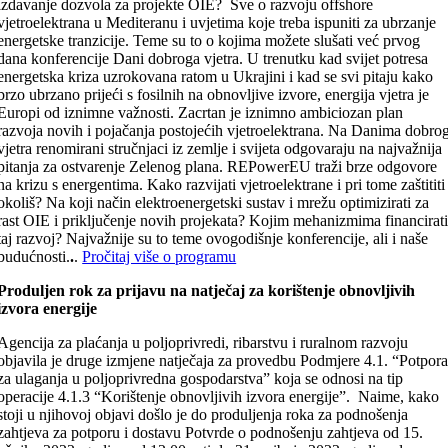
izdavanje dozvola za projekte OIE? Sve o razvoju offshore
vjetroelektrana u Mediteranu i uvjetima koje treba ispuniti za ubrzanje
energetske tranzicije. Teme su to o kojima možete slušati već prvog
dana konferencije Dani dobroga vjetra. U trenutku kad svijet potresa
energetska kriza uzrokovana ratom u Ukrajini i kad se svi pitaju kako
brzo ubrzano prijeći s fosilnih na obnovljive izvore, energija vjetra je
Europi od iznimne važnosti. Zacrtan je iznimno ambiciozan plan
razvoja novih i pojačanja postojećih vjetroelektrana. Na Danima dobro
vjetra renomirani stručnjaci iz zemlje i svijeta odgovaraju na najvažnija
pitanja za ostvarenje Zelenog plana. REPowerEU traži brze odgovore
na krizu s energentima. Kako razvijati vjetroelektrane i pri tome zaštititi
okoliš? Na koji način elektroenergetski sustav i mrežu optimizirati za
rast OIE i priključenje novih projekata? Kojim mehanizmima financirat
taj razvoj? Najvažnije su to teme ovogodišnje konferencije, ali i naše
budućnosti.
.
.
Pročitaj više o programu
Produljen rok za prijavu na natječaj za korištenje obnovljivih
izvora energije
Agencija za plaćanja u poljoprivredi, ribarstvu i ruralnom razvoju
objavila je druge izmjene natječaja za provedbu Podmjere 4.1. “Potpor
za ulaganja u poljoprivredna gospodarstva” koja se odnosi na tip
operacije 4.1.3 “Korištenje obnovljivih izvora energije”. Naime, kako
stoji u njihovoj objavi došlo je do produljenja roka za podnošenja
zahtjeva za potporu i dostavu Potvrde o podnošenju zahtjeva od 15.