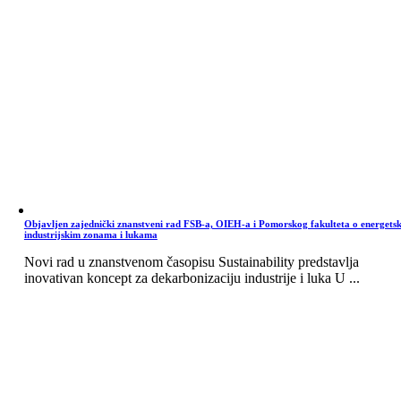
Objavljen zajednički znanstveni rad FSB-a, OIEH-a i Pomorskog fakulteta o energets
industrijskim zonama i lukama
Novi rad u znanstvenom časopisu Sustainability predstavlja
inovativan koncept za dekarbonizaciju industrije i luka U ...