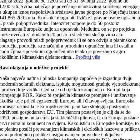
ožujka 2022. godine od 12:00 sati do 31. svibnja 2022. godine do
12:00 sati. Svrha natječaja je povećanje učinkovitog korištenja energije,
a ukupan iznos raspoloživih sredstava javne potpore po Natječaju iznos
141.865.200 kuna. Korisnici mogu biti fizičke i pravne osobe upisane 
Upisnik poljoprivrednika. Intenzitet potpore je do 50 posto iz
Instrumenta Europske unije za oporavak. Međutim, on se po projektu
može uvećati za dodatnih 20 posto u sljedećim slučajevima ako
ulaganje provodi mladi poljoprivrednik ili se ono odvija u planinskom
području, području sa značajnim prirodnim ograničenjima ili ostalim
područjima s posebnim ograničenjima te ako je povezano s agro-
okolišnim i klimatskim djelatnostima…
Pročitaj više
Rast ulaganja u održive projekte
Naša najveća naftna i plinska kompanija započela je izgradnju dviju
modernih solarnih elektrana, ispituje mogućnosti gradnje vjetroelektran
i proizvodnje vodika i jedna je od rijetkih kompanija u Europi koja
primjenjuje EOR. Kako bi spriječila klimatske promjene i uništavanje
okoliša koje prijeti egzistenciji Europe, ali i čitavog svijeta, Europska
komisija osmislila je Europski zeleni plan kao strategiju postizanja
održivosti gospodarstva EU. Tim planom postavljen je cilj da se do
2050. postigne nulta emisija stakleničkih plinova, tj. da Europa postane
prvi neutralni kontinent na svijetu. Kako ističu iz Europske komisije, to
se planira postići pretvaranjem klimatskih i ekoloških izazova u prilike 
svim područjima politike i osiguravanjem pravedne i uključive