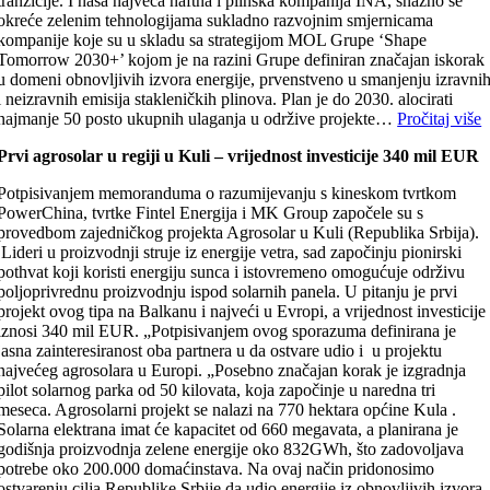
tranzicije. I naša najveća naftna i plinska kompanija INA, snažno se
okreće zelenim tehnologijama sukladno razvojnim smjernicama
kompanije koje su u skladu sa strategijom MOL Grupe ‘Shape
Tomorrow 2030+’ kojom je na razini Grupe definiran značajan iskorak
u domeni obnovljivih izvora energije, prvenstveno u smanjenju izravni
i neizravnih emisija stakleničkih plinova. Plan je do 2030. alocirati
najmanje 50 posto ukupnih ulaganja u održive projekte…
Pročitaj više
Prvi agrosolar u regiji u Kuli – vrijednost investicije 340 mil EUR
Potpisivanjem memoranduma o razumijevanju s kineskom tvrtkom
PowerChina, tvrtke Fintel Energija i MK Group započele su s
provedbom zajedničkog projekta Agrosolar u Kuli (Republika Srbija).
Lideri u proizvodnji struje iz energije vetra, sad započinju pionirski
pothvat koji koristi energiju sunca i istovremeno omogućuje održivu
poljoprivrednu proizvodnju ispod solarnih panela. U pitanju je prvi
projekt ovog tipa na Balkanu i najveći u Evropi, a vrijednost investicije
iznosi 340 mil EUR. „Potpisivanjem ovog sporazuma definirana je
jasna zainteresiranost oba partnera u da ostvare udio i u projektu
najvećeg agrosolara u Europi. „Posebno značajan korak je izgradnja
pilot solarnog parka od 50 kilovata, koja započinje u naredna tri
meseca. Agrosolarni projekt se nalazi na 770 hektara općine Kula .
Solarna elektrana imat će kapacitet od 660 megavata, a planirana je
godišnja proizvodnja zelene energije oko 832GWh, što zadovoljava
potrebe oko 200.000 domaćinstava. Na ovaj način pridonosimo
ostvarenju cilja Republike Srbije da udio energije iz obnovljivih izvora