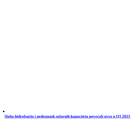
Slaba hidrologija i nedostatak solarnih kapaciteta povećali uvoz u Q3 2025