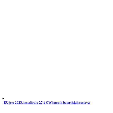
EU je u 2025. instalirala 27,1 GWh novih baterijskih sustava