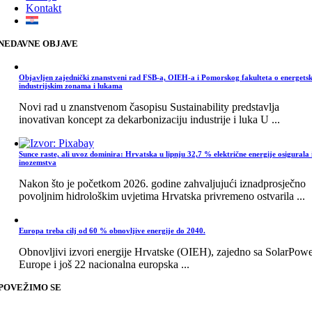
Kontakt
NEDAVNE OBJAVE
Objavljen zajednički znanstveni rad FSB-a, OIEH-a i Pomorskog fakulteta o energets
industrijskim zonama i lukama
Novi rad u znanstvenom časopisu Sustainability predstavlja
inovativan koncept za dekarbonizaciju industrije i luka U ...
Sunce raste, ali uvoz dominira: Hrvatska u lipnju 32,7 % električne energije osigurala 
inozemstva
Nakon što je početkom 2026. godine zahvaljujući iznadprosječno
povoljnim hidrološkim uvjetima Hrvatska privremeno ostvarila ...
Europa treba cilj od 60 % obnovljive energije do 2040.
Obnovljivi izvori energije Hrvatske (OIEH), zajedno sa SolarPow
Europe i još 22 nacionalna europska ...
POVEŽIMO SE
Go