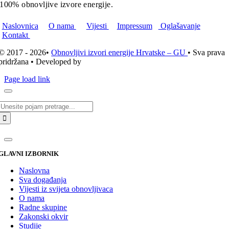
100% obnovljive izvore energije.
Naslovnica
O nama
Vijesti
Impressum
Oglašavanje
Kontakt
© 2017 - 2026•
Obnovljivi izvori energije Hrvatske – GU
• Sva prava
pridržana • Developed by
ICE STUDIO d.o.o.
Page load link
Traži...
GLAVNI IZBORNIK
Naslovna
Sva događanja
Vijesti iz svijeta obnovljivaca
O nama
Radne skupine
Zakonski okvir
Studije