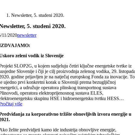
Skip
to
Newsletter, 5. studeni 2020.
content
Newsletter, 5. studeni 2020.
5/11/2020
newsletter
IZDVAJAMO:
Uskoro zeleni vodik iz Slovenije
Projekt SLOP2G, u kojem sudjeluju četiri ključne energetske tvrtke iz
susjedne Slovenije i čiji je cilj proizvodnja zelenog vodika, 29. listopad
2020. godine prijavljen je na natječaj europskog Fonda za inovacije. To
je ujedno prvi konkretni korak u Sloveniji prema bezugljičnoj
energetici, a udružuje operatora plinskog transportnog sustava
Plinovodi, operatora elektroprijenosnog sustava ELES,
elektroenergetsku skupinu HSE i hidroenergetsku tvrtku HESS…
Pročitaj više
Predviđanja za korporativno tržište obnovljivih izvora energije u
2021.
Ako želite predvidjeti kamo ide industrija obnovljive energije,