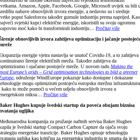
jednostavno se morate okrenuti najvećim svjetskim tehnološkim
tvrtkama. Amazon, Apple, Facebook, Google, Microsoft uvijek su bili 
središtu nabave obnovljivih izvora energije, a nedavno su i srednje
tvrtke poput Salesforcea također gurnule industriju prema naprijed. Ka
najveći svjetski kupci električne energije, iskoristili su svoju ogromnu
kupovnu moć kako bi transformirali industriju…
Pročitaj više
Širenje obnovljivih izvora zahtijeva optimizaciju i jačanje postojeć
mreže
Ekspanzija energije vjetra nastavlja se unatoč Covidu-19, a to zahtijeva
kontinuirano širenje električnih mreža. Također zahtijeva da
optimiziramo i ojačamo postojeće mreže. U novom radu
Making the
most Europe’s grids – Grid optimisation technologies to bild a greener
Europe
, udruženje WindEurope pokazuje kako dostupne i dokazane
tehnologije mogu optimizirati postojeću europsku mrežnu infrastruktur
i kako to može pomoći u većem udjelu obnovljivih izvora u
energetskom miksu…
Pročitaj više
Baker Hughes kupuje švedski startup da poveća obujam biznisa
hvatanja ugljika
Međunarodna kompanija za pružanje naftnih servisa Baker Hughes
kupila je švedski startup Compact Carbon Capture da ojača svoju
strategiju energetske tranzicije. Baker Hughes opisuje tehnologiju
hvatanja ugljika kao kritičnu za energetsku industriju te smatra da je to