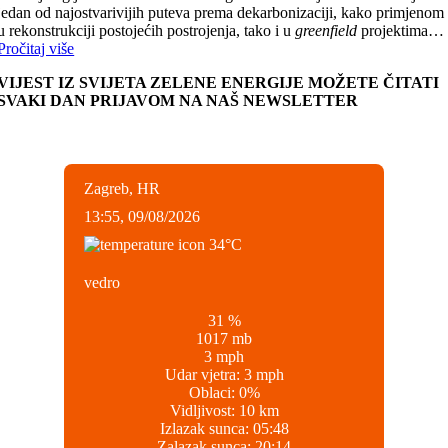
jedan od najostvarivijih puteva prema dekarbonizaciji, kako primjenom
u rekonstrukciji postojećih postrojenja, tako i u
greenfield
projektima…
Pročitaj više
VIJEST IZ SVIJETA ZELENE ENERGIJE MOŽETE ČITATI
SVAKI DAN PRIJAVOM NA NAŠ NEWSLETTER
Zagreb, HR
13:55,
09/08/2026
34
°C
vedro
31 %
1017 mb
3 mph
Udar vjetra:
3 mph
Oblaci:
0%
Vidljivost:
10 km
Izlazak sunca:
05:48
Zalazak sunca:
20:14