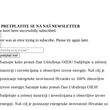
PRETPLATITE SE NA NAŠ NEWSLETTER
u have been successfully subscribed.
re was an error trying to subscribe. Please try again later.
pretplati me!
Saznajte kako postati član Udruženja OIEH! Sudjelujte u zelenoj
tranziciji i investicijama u obnovljive izvore energije. Naš cilj je
postizanje energetske neovisnosti Hrvatske uz 100% obnovljive
izvore energije.
Saznajte kako postati član Udruženja OIEH!
Sudjelujte u zelenoj tranziciji i investicijama u obnovljive izvore
energije. Naš cilj je postizanje energetske neovisnosti Hrvatske uz