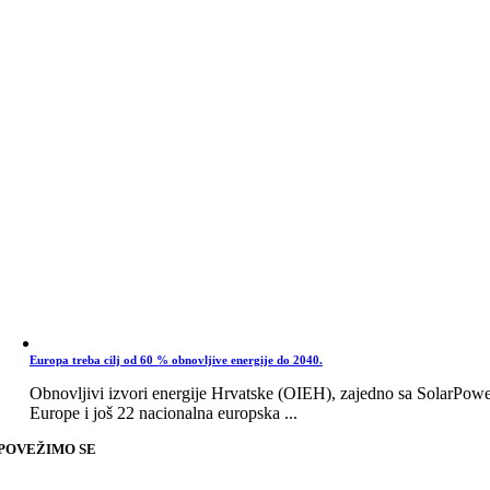
Europa treba cilj od 60 % obnovljive energije do 2040.
Obnovljivi izvori energije Hrvatske (OIEH), zajedno sa SolarPow
Europe i još 22 nacionalna europska ...
POVEŽIMO SE
Go