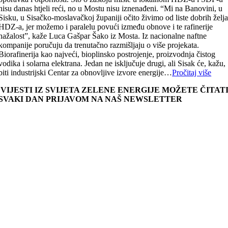
nisu danas htjeli reći, no u Mostu nisu iznenađeni. “Mi na Banovini, u
Sisku, u Sisačko-moslavačkoj županiji očito živimo od liste dobrih želj
HDZ-a, jer možemo i paralelu povući između obnove i te rafinerije
nažalost”, kaže Luca Gašpar Šako iz Mosta. Iz nacionalne naftne
kompanije poručuju da trenutačno razmišljaju o više projekata.
Biorafinerija kao najveći, bioplinsko postrojenje, proizvodnja čistog
vodika i solarna elektrana. Jedan ne isključuje drugi, ali Sisak će, kažu,
biti industrijski Centar za obnovljive izvore energije…
Pročitaj više
VIJESTI IZ SVIJETA ZELENE ENERGIJE MOŽETE ČITAT
SVAKI DAN PRIJAVOM NA NAŠ NEWSLETTER