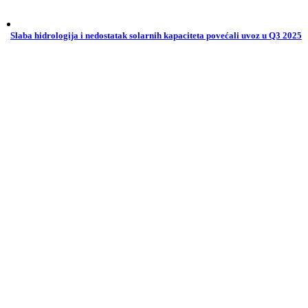
Slaba hidrologija i nedostatak solarnih kapaciteta povećali uvoz u Q3 2025