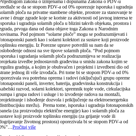
Prijedlogom zakona o izmjenama i dopunama Zakona o PDV-u
predlaže se da se stopom PDV-a od 0% oporezuje isporuka i ugradnja
solarnih ploča na privatne stambene objekte, prostore za stanovanje te
javne i druge zgrade koje se koriste za aktivnosti od javnog interesa te
isporuka i ugradnja solarnih ploča u blizini takvih objekata, prostora i
zgrada, prvoga dana od dana objave toga Zakona u Narodnim
novinama. Pod pojmom “solarne ploče” mogu se podrazumijevati i
fotonaponski paneli kao i solarni kolektori za sustave koji proizvode
toplinsku energiju. Iz Porezne uprave potvrdili su nam da se
oslobođenje odnosi na sve tipove solarnih ploča. “Pod pojmom
isporuka i ugradanja solarnih ploča podrazumijeva se realizacija
projekata izvedbe jednostavnih građevina u smislu zakona kojim se
regulira gradnja, a kojim je obuhvaćen i projektni i izvedbeni dio od
strane jednog ili više izvođača. Pri tome bi se stopom PDV-a od 0%
oporezivala sva potrebna oprema i radovi (uključujući grupu opreme
fotonaponski paneli, inverter, baterija, građevinska konstrukcija i
kabelski razvod, solarni kolektori, spremnik tople vode, cirkulacijska
pumpa i grupa radovi i usluge i to izvođenje radova na montaži,
projektiranje i ishođenje dozvola i priključenje na elektroenergetsku
distribucijsku mrežu). Prema tome, isporuka i ugradnja fotonaponskih
panela (za proizvodnju električne energije) kao i solarnih ploča za
sustave koji proizvode toplinsku energiju (za grijanje vode ili
dogrijavanje životnog prostora) oporezivala bi se stopom PDV-a od
0%”…
Pročitaj više