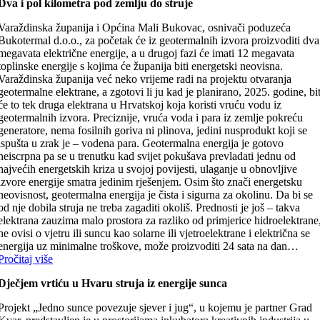
Dva i pol kilometra pod zemlju do struje
Varaždinska županija i Općina Mali Bukovac, osnivači poduzeća
Bukotermal d.o.o., za početak će iz geotermalnih izvora proizvoditi dva
megavata električne energije, a u drugoj fazi će imati 12 megavata
toplinske energije s kojima će županija biti energetski neovisna.
Varaždinska županija već neko vrijeme radi na projektu otvaranja
geotermalne elektrane, a zgotovi li ju kad je planirano, 2025. godine, bi
će to tek druga elektrana u Hrvatskoj koja koristi vruću vodu iz
geotermalnih izvora. Preciznije, vruća voda i para iz zemlje pokreću
generatore, nema fosilnih goriva ni plinova, jedini nusprodukt koji se
ispušta u zrak je – vodena para. Geotermalna energija je gotovo
neiscrpna pa se u trenutku kad svijet pokušava prevladati jednu od
najvećih energetskih kriza u svojoj povijesti, ulaganje u obnovljive
izvore energije smatra jedinim rješenjem. Osim što znači energetsku
neovisnost, geotermalna energija je čista i sigurna za okolinu. Da bi se
od nje dobila struja ne treba zagaditi okoliš. Prednosti je još – takva
elektrana zauzima malo prostora za razliko od primjerice hidroelektrane
ne ovisi o vjetru ili suncu kao solarne ili vjetroelektrane i električna se
energija uz minimalne troškove, može proizvoditi 24 sata na dan…
Pročitaj više
Dječjem vrtiću u Hvaru struja iz energije sunca
Projekt „Jedno sunce povezuje sjever i jug“, u kojemu je partner Grad