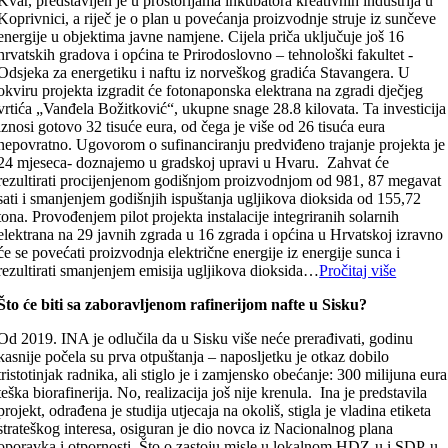
Kvar, predstavljen je u prostorijama inkubatora kreativnih industrija u
Koprivnici, a riječ je o plan u povećanja proizvodnje struje iz sunčeve
energije u objektima javne namjene. Cijela priča uključuje još 16
hrvatskih gradova i općina te Prirodoslovno – tehnološki fakultet -
Odsjeka za energetiku i naftu iz norveškog gradića Stavangera. U
okviru projekta izgradit će fotonaponska elektrana na zgradi dječjeg
vrtića „Vanđela Božitković“, ukupne snage 28.8 kilovata. Ta investicija
iznosi gotovo 32 tisuće eura, od čega je više od 26 tisuća eura
nepovratno. Ugovorom o sufinanciranju predviđeno trajanje projekta je
24 mjeseca- doznajemo u gradskoj upravi u Hvaru. Zahvat će
rezultirati procijenjenom godišnjom proizvodnjom od 981, 87 megavat
sati i smanjenjem godišnjih ispuštanja ugljikova dioksida od 155,72
tona. Provođenjem pilot projekta instalacije integriranih solarnih
elektrana na 29 javnih zgrada u 16 zgrada i općina u Hrvatskoj izravno
će se povećati proizvodnja električne energije iz energije sunca i
rezultirati smanjenjem emisija ugljikova dioksida…
Pročitaj više
Što će biti sa zaboravljenom rafinerijom nafte u Sisku?
Od 2019. INA je odlučila da u Sisku više neće prerađivati, godinu
kasnije počela su prva otpuštanja – naposljetku je otkaz dobilo
tristotinjak radnika, ali stiglo je i zamjensko obećanje: 300 milijuna eura
teška biorafinerija. No, realizacija još nije krenula. Ina je predstavila
projekt, odrađena je studija utjecaja na okoliš, stigla je vladina etiketa
strateškog interesa, osiguran je dio novca iz Nacionalnog plana
oporavka i otpornosti. Što o zastoju misle u lokalnom HDZ-u i SDP-u