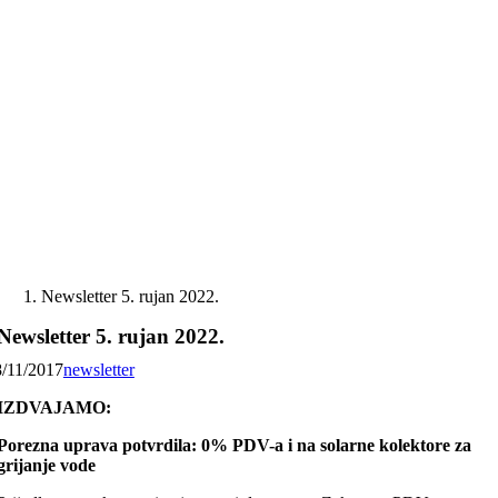
Skip
to
content
Newsletter 5. rujan 2022.
Newsletter 5. rujan 2022.
8/11/2017
newsletter
IZDVAJAMO:
Porezna uprava potvrdila: 0% PDV-a i na solarne kolektore za
grijanje vode