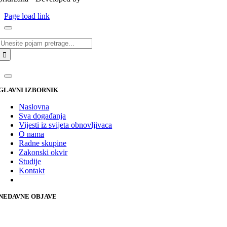
Page load link
Traži...
GLAVNI IZBORNIK
Naslovna
Sva događanja
Vijesti iz svijeta obnovljivaca
O nama
Radne skupine
Zakonski okvir
Studije
Kontakt
NEDAVNE OBJAVE