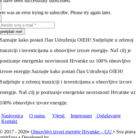
u have been successfully subscribed.
re was an error trying to subscribe. Please try again later.
pretplati me!
Saznajte kako postati član Udruženja OIEH! Sudjelujte u zelenoj
tranziciji i investicijama u obnovljive izvore energije. Naš cilj je
postizanje energetske neovisnosti Hrvatske uz 100% obnovljive
izvore energije.
Saznajte kako postati član Udruženja OIEH!
Sudjelujte u zelenoj tranziciji i investicijama u obnovljive izvore
energije. Naš cilj je postizanje energetske neovisnosti Hrvatske uz
100% obnovljive izvore energije.
Naslovnica
O nama
Vijesti
Impressum
Oglašavanje
Kontakt
© 2017 - 2026•
Obnovljivi izvori energije Hrvatske – GU
• Sva prava
pridržana • Developed by
ICE STUDIO d.o.o.