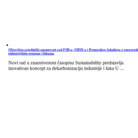
Objavljen zajednički znanstveni rad FSB-a, OIEH-a i Pomorskog fakulteta o energets
industrijskim zonama i lukama
Novi rad u znanstvenom časopisu Sustainability predstavlja
inovativan koncept za dekarbonizaciju industrije i luka U ...