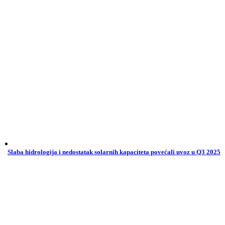
Slaba hidrologija i nedostatak solarnih kapaciteta povećali uvoz u Q3 2025