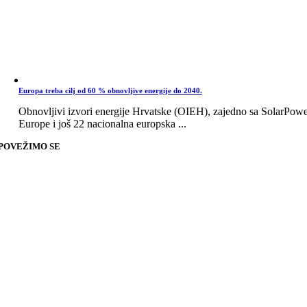
Europa treba cilj od 60 % obnovljive energije do 2040.
Obnovljivi izvori energije Hrvatske (OIEH), zajedno sa SolarPow
Europe i još 22 nacionalna europska ...
POVEŽIMO SE
Go
to
Top