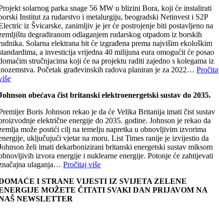
Projekt solarnog parka snage 56 MW u blizini Bora, koji će instalirati
borski Institut za rudarstvo i metalurgiju, beogradski Netinvest i S2P
Electric iz Švicarske, zanimljiv je jer će postrojenje biti postavljeno na
zemljištu degradiranom odlaganjem rudarskog otpadom iz borskih
rudnika. Solarna elektrana bit će izgrađena prema najvišim ekološkim
standardima, a investicija vrijedna 40 milijuna eura omogućit će posao
domaćim stručnjacima koji će na projektu raditi zajedno s kolegama iz
inozemstva. Početak građevinskih radova planiran je za 2022…
Pročita
više
Johnson obećava čist britanski elektroenergetski sustav do 2035.
Premijer Boris Johnson rekao je da će Velika Britanija imati čist sustav
proizvodnje električne energije do 2035. godine. Johnson je rekao da
zemlja može postići cilj na temelju napretka u obnovljivim izvorima
energije, uključujući vjetar na moru. List Times ranije je izvijestio da
Johnson želi imati dekarbonizirani britanski energetski sustav miksom
obnovljivih izvora energije i nuklearne energije. Potonje će zahtijevati
značajna ulaganja…
Pročitaj više
DOMAĆE I STRANE VIJESTI IZ SVIJETA ZELENE
ENERGIJE MOŽETE ČITATI SVAKI DAN PRIJAVOM NA
NAŠ NEWSLETTER