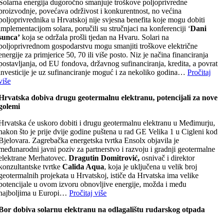
Solarna energija dugoročno smanjuje troškove poljoprivredne
proizvodnje, povećava održivost i konkurentnost, no većina
poljoprivrednika u Hrvatskoj nije svjesna benefita koje mogu dobiti
implementacijom solara, poručili su stručnjaci na konferenciji ‘
Dani
sunca’
koja se održala prošli tjedan na Hvaru. Solari na
poljoprivrednom gospodarstvu mogu smanjiti troškove električne
energije za primjerice 50, 70 ili više posto. Niz je načina financiranja
postavljanja, od EU fondova, državnog sufinanciranja, kredita, a povrat
investicije je uz sufinanciranje moguć i za nekoliko godina…
Pročitaj
više
Hrvatska dobiva drugu geotermalnu elektranu, potencijali za nove
golemi
Hrvatska će uskoro dobiti i drugu geotermalnu elektranu u Međimurju,
nakon što je prije dvije godine puštena u rad GE Velika 1 u Cigleni kod
Bjelovara. Zagrebačka energetska tvrtka Ensolx objavila je
međunarodni javni poziv za partnerstvo i razvoju i gradnji geotermalne
elektrane Merhatovec.
Dragutin Domitrović,
osnivač i direktor
konzultantske tvrtke
Calida Aqua
, koja je uključena u velik broj
geotermalnih projekata u Hrvatskoj, ističe da Hrvatska ima velike
potencijale u ovom izvoru obnovljive energije, možda i među
najboljima u Europi…
Pročitaj više
Bor dobiva solarnu elektranu na odlagalištu rudarskog otpada