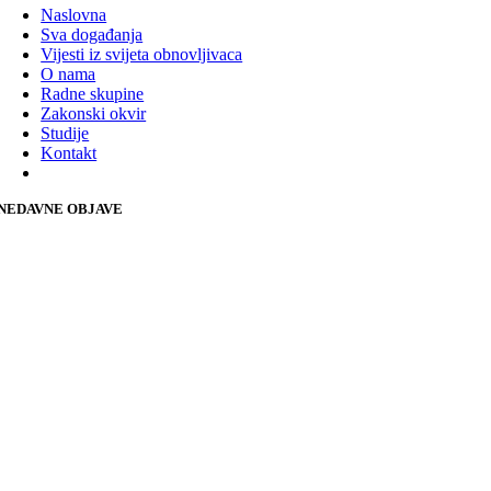
Naslovna
Sva događanja
Vijesti iz svijeta obnovljivaca
O nama
Radne skupine
Zakonski okvir
Studije
Kontakt
NEDAVNE OBJAVE