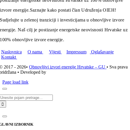
postizanje energetske neovisnosti Hrvatske uz 100% obnovljive
izvore energije.
Saznajte kako postati član Udruženja OIEH!
Sudjelujte u zelenoj tranziciji i investicijama u obnovljive izvore
energije. Naš cilj je postizanje energetske neovisnosti Hrvatske uz
100% obnovljive izvore energije.
Naslovnica
O nama
Vijesti
Impressum
Oglašavanje
Kontakt
© 2017 - 2026•
Obnovljivi izvori energije Hrvatske – GU
• Sva prava
pridržana • Developed by
ICE STUDIO d.o.o.
Page load link
Traži...
GLAVNI IZBORNIK