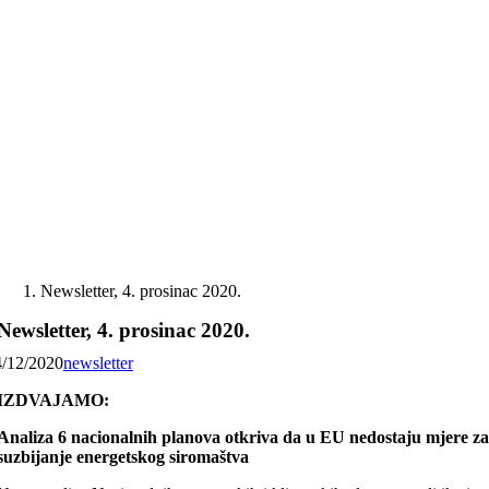
Skip
to
content
Newsletter, 4. prosinac 2020.
Newsletter, 4. prosinac 2020.
4/12/2020
newsletter
IZDVAJAMO:
Analiza 6 nacionalnih planova otkriva da u EU nedostaju mjere z
suzbijanje energetskog siromaštva