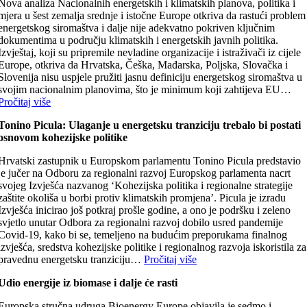
Nova analiza Nacionalnih energetskih i klimatskih planova, politika i
mjera u šest zemalja srednje i istočne Europe otkriva da rastući problem
energetskog siromaštva i dalje nije adekvatno pokriven ključnim
dokumentima u području klimatskih i energetskih javnih politika.
Izvještaj, koji su pripremile nevladine organizacije i istraživači iz cijele
Europe, otkriva da Hrvatska, Češka, Mađarska, Poljska, Slovačka i
Slovenija nisu uspjele pružiti jasnu definiciju energetskog siromaštva u
svojim nacionalnim planovima, što je minimum koji zahtijeva EU…
Pročitaj više
Tonino Picula: Ulaganje u energetsku tranziciju trebalo bi postati
osnovom kohezijske politike
Hrvatski zastupnik u Europskom parlamentu Tonino Picula predstavio
je jučer na Odboru za regionalni razvoj Europskog parlamenta nacrt
svojeg Izvješća nazvanog ‘Kohezijska politika i regionalne strategije
zaštite okoliša u borbi protiv klimatskih promjena’. Picula je izradu
Izvješća inicirao još potkraj prošle godine, a ono je podršku i zeleno
svjetlo unutar Odbora za regionalni razvoj dobilo usred pandemije
Covid-19, kako bi se, temeljeno na budućim preporukama finalnog
izvješća, sredstva kohezijske politike i regionalnog razvoja iskoristila za
pravednu energetsku tranziciju…
Pročitaj više
Udio energije iz biomase i dalje će rasti
Europska stručna udruga Bioenergy Europe objavila je sedmo i