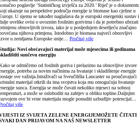
konačno poglavlje ‘Statističkog izvješća za 2020.’ Riječ je o dokument
koji ukazuje na perspektive područja energije iz biomase kao cjeline u
Europi. U njemu se također naglašava da je europski energetski sustav 
dalje uvelike ovisi o uvoznim fosilnim gorivima i da je potrebno ubrzati
primjenu obnovljivih izvora, iako je u posljednjem desetljeću značajno
povećana njihova primjena. Istodobno je biomasa najveći obnovljivi
izvor u zemljama Europske unije…
Pročitaj više
Studija: Novi obećavajući materijal može mjesecima ili godinama
skladištiti sunčevu energiju
Kako se odmičemo od fosilnih goriva i prelazimo na obnovljive izvore
energije, potreba za novim načinima za hvatanje i skladištenje energije
postaje sve važnija.Istraživači sa Sveučilišta Lancaster su proučavajući
kristalni materijal otkrili da ima svojstva koja mu omogućuju hvatanje
energije sunca. Energija se može čuvati nekoliko mjeseci na sobnoj
temperaturi, a može se osloboditi na zahtjev u obliku topline.Daljnjim
razvojem ove bi vrste materijala mogle ponuditi uzbudljiv potencijal…
Pročitaj više
VIJESTI IZ SVIJETA ZELENE ENERGIJEMOŽETE ČITATI
SVAKI DAN PRIJAVOM NA NAŠ NEWSLETTER