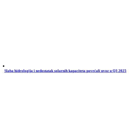
Slaba hidrologija i nedostatak solarnih kapaciteta povećali uvoz u Q3 2025