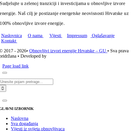
Sudjelujte u zelenoj tranziciji i investicijama u obnovljive izvore
energije. Naš cilj je postizanje energetske neovisnosti Hrvatske uz
100% obnovljive izvore energije.
Naslovnica
O nama
Vijesti
Impressum
Oglašavanje
Kontakt
© 2017 - 2026•
Obnovljivi izvori energije Hrvatske – GU
• Sva prava
pridržana • Developed by
ICE STUDIO d.o.o.
Page load link
Traži...
GLAVNI IZBORNIK
Naslovna
Sva događanja
Vijesti iz svijeta obnovljivaca