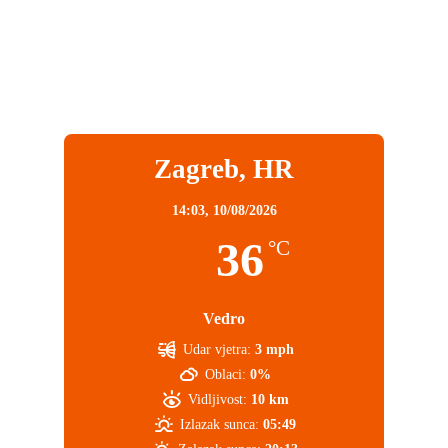
Zagreb, HR
14:03,
10/08/2026
36
°C
Vedro
Udar vjetra:
3 mph
Oblaci:
0%
Vidljivost:
10 km
Izlazak sunca:
05:49