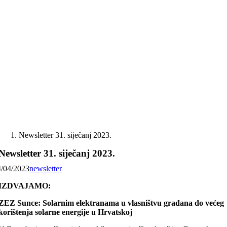
Skip
to
content
Newsletter 31. siječanj 2023.
Newsletter 31. siječanj 2023.
4/04/2023
newsletter
IZDVAJAMO:
ZEZ Sunce: Solarnim elektranama u vlasništvu građana do većeg
korištenja solarne energije u Hrvatskoj