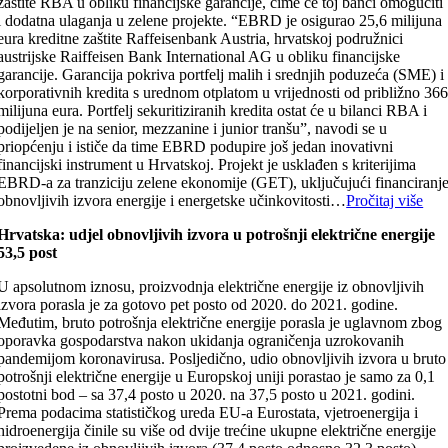
zaštite RBA u obliku financijske garancije, čime će toj banci omogućiti
i dodatna ulaganja u zelene projekte. “EBRD je osigurao 25,6 milijuna
eura kreditne zaštite Raffeisenbank Austria, hrvatskoj podružnici
austrijske Raiffeisen Bank International AG u obliku financijske
garancije. Garancija pokriva portfelj malih i srednjih poduzeća (SME) i
korporativnih kredita s urednom otplatom u vrijednosti od približno 36
milijuna eura. Portfelj sekuritiziranih kredita ostat će u bilanci RBA i
podijeljen je na senior, mezzanine i junior tranšu”, navodi se u
priopćenju i ističe da time EBRD podupire još jedan inovativni
financijski instrument u Hrvatskoj. Projekt je usklađen s kriterijima
EBRD-a za tranziciju zelene ekonomije (GET), uključujući financiranj
obnovljivih izvora energije i energetske učinkovitosti…
Pročitaj više
Hrvatska: udjel obnovljivih izvora u potrošnji električne energije
53,5 post
U apsolutnom iznosu, proizvodnja električne energije iz obnovljivih
izvora porasla je za gotovo pet posto od 2020. do 2021. godine.
Međutim, bruto potrošnja električne energije porasla je uglavnom zbog
oporavka gospodarstva nakon ukidanja ograničenja uzrokovanih
pandemijom koronavirusa. Posljedično, udio obnovljivih izvora u bruto
potrošnji električne energije u Europskoj uniji porastao je samo za 0,1
postotni bod – sa 37,4 posto u 2020. na 37,5 posto u 2021. godini.
Prema podacima statističkog ureda EU-a Eurostata, vjetroenergija i
hidroenergija činile su više od dvije trećine ukupne električne energije