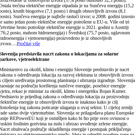
proizvedene iz obnovljivih izvora (37,4 posto odnosno 32,3 posto).
Ostala trećina električne energije otpadala je na Sunčevu energiju (15,2
posto), krutih biogoriva (7,1 posto) i drugih obnovljivih izvora (8,1
posto). Sunčeva energija je najbrže rastući izvor; u 2008. godini iznosio
je samo jedan posto električne energije potrošene u EU-u. Više od tri
četvrtine bruto potrošnje električne energije u 2021. godini u Austriji
(76,2 posto, mahom hidroenergija) i Švedskoj (75,7 posto, uglavnom
hidroenergija i vjetroenergija) proizvedeno je iz obnovljivih
izvora….
Pročitaj više
Slovenija predstavila nacrt zakona o lokacijama za solarne
parkove, vjetroelektrane
Ministarstvo za okoliš, klimu i energiju Slovenije predstavilo je nacrt
zakona o određivanju lokacija za razvoj elektrana iz obnovljivih izvora
s ciljem uređivanja prostornog planiranja i ubrzanja izgradnje. Slovenij
zaostaje na području korištenja sunčeve energije, posebice energije
vjetra, rekao je ministar za okoliš, klimu i energetiku Bojan Kumer.
Predstavio je prijedlog zakona o određivanju lokacija za proizvodnju
električne energije iz obnovljivih izvora te istaknuo kako je cilj
donošenja tog zakona poticanje ulaganja u ovaj sektor. U cijeloj zemlji
rade samo dvije vjetroturbine. Slovenija se prilagođava planu Europske
unije REPowerEU koji je osmišljen kako bi što prije sveo ovisnost o
ruskim fosilnim gorivima na nulu i ubrzao uvođenje zelene energije.
Nacrt obuhvaća područje skladištenja energije i postupak priključenja
elektrana na elektroenergetsku mrežu. Ideja je odrediti posebne zone za