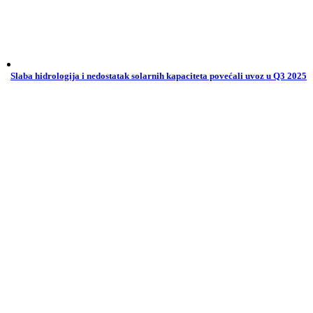
Slaba hidrologija i nedostatak solarnih kapaciteta povećali uvoz u Q3 2025