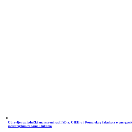
Objavljen zajednički znanstveni rad FSB-a, OIEH-a i Pomorskog fakulteta o energets
industrijskim zonama i lukama