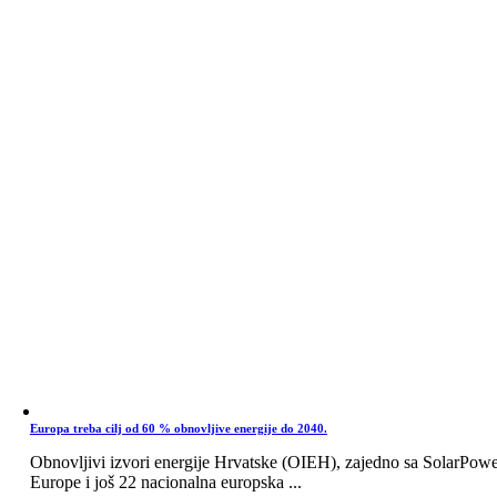
Europa treba cilj od 60 % obnovljive energije do 2040.
Obnovljivi izvori energije Hrvatske (OIEH), zajedno sa SolarPow
Europe i još 22 nacionalna europska ...