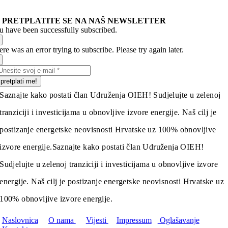
PRETPLATITE SE NA NAŠ NEWSLETTER
u have been successfully subscribed.
re was an error trying to subscribe. Please try again later.
pretplati me!
Saznajte kako postati član Udruženja OIEH! Sudjelujte u zelenoj
tranziciji i investicijama u obnovljive izvore energije. Naš cilj je
postizanje energetske neovisnosti Hrvatske uz 100% obnovljive
izvore energije.
Saznajte kako postati član Udruženja OIEH!
Sudjelujte u zelenoj tranziciji i investicijama u obnovljive izvore
energije. Naš cilj je postizanje energetske neovisnosti Hrvatske uz
100% obnovljive izvore energije.
Naslovnica
O nama
Vijesti
Impressum
Oglašavanje