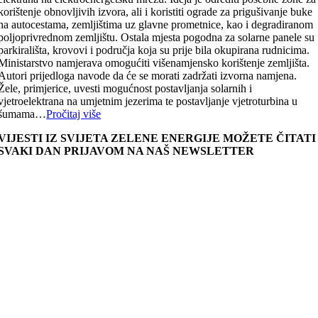
korištenje obnovljivih izvora, ali i koristiti ograde za prigušivanje buke
na autocestama, zemljištima uz glavne prometnice, kao i degradiranom
poljoprivrednom zemljištu. Ostala mjesta pogodna za solarne panele su
parkirališta, krovovi i područja koja su prije bila okupirana rudnicima.
Ministarstvo namjerava omogućiti višenamjensko korištenje zemljišta.
Autori prijedloga navode da će se morati zadržati izvorna namjena.
Žele, primjerice, uvesti mogućnost postavljanja solarnih i
vjetroelektrana na umjetnim jezerima te postavljanje vjetroturbina u
šumama…
Pročitaj više
VIJESTI IZ SVIJETA ZELENE ENERGIJE MOŽETE ČITATI
SVAKI DAN PRIJAVOM NA NAŠ NEWSLETTER