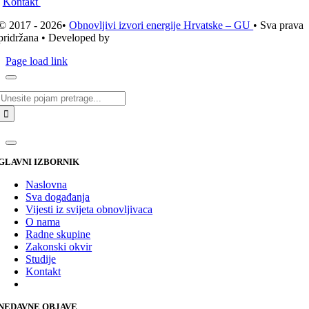
Kontakt
© 2017 - 2026•
Obnovljivi izvori energije Hrvatske – GU
• Sva prava
pridržana • Developed by
ICE STUDIO d.o.o.
Page load link
Traži...
GLAVNI IZBORNIK
Naslovna
Sva događanja
Vijesti iz svijeta obnovljivaca
O nama
Radne skupine
Zakonski okvir
Studije
Kontakt
NEDAVNE OBJAVE