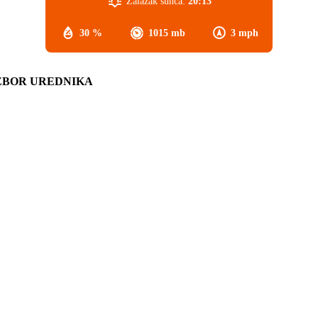
Zalazak sunca:
20:13
30 %
1015 mb
3 mph
ZBOR UREDNIKA