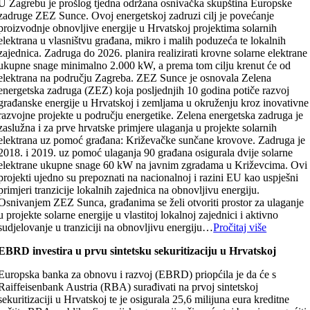
U Zagrebu je prošlog tjedna održana osnivačka skupština Europske
zadruge ZEZ Sunce. Ovoj energetskoj zadruzi cilj je povećanje
proizvodnje obnovljive energije u Hrvatskoj projektima solarnih
elektrana u vlasništvu građana, mikro i malih poduzeća te lokalnih
zajednica. Zadruga do 2026. planira realizirati krovne solarne elektrane
ukupne snage minimalno 2.000 kW, a prema tom cilju krenut će od
elektrana na području Zagreba. ZEZ Sunce je osnovala Zelena
energetska zadruga (ZEZ) koja posljednjih 10 godina potiče razvoj
građanske energije u Hrvatskoj i zemljama u okruženju kroz inovativne
razvojne projekte u području energetike. Zelena energetska zadruga je
zaslužna i za prve hrvatske primjere ulaganja u projekte solarnih
elektrana uz pomoć građana: Križevačke sunčane krovove. Zadruga je
2018. i 2019. uz pomoć ulaganja 90 građana osigurala dvije solarne
elektrane ukupne snage 60 kW na javnim zgradama u Križevcima. Ovi
projekti ujedno su prepoznati na nacionalnoj i razini EU kao uspješni
primjeri tranzicije lokalnih zajednica na obnovljivu energiju.
Osnivanjem ZEZ Sunca, građanima se želi otvoriti prostor za ulaganje
u projekte solarne energije u vlastitoj lokalnoj zajednici i aktivno
sudjelovanje u tranziciji na obnovljivu energiju…
Pročitaj više
EBRD investira u prvu sintetsku sekuritizaciju u Hrvatskoj
Europska banka za obnovu i razvoj (EBRD) priopćila je da će s
Raiffeisenbank Austria (RBA) surađivati na prvoj sintetskoj
sekuritizaciji u Hrvatskoj te je osigurala 25,6 milijuna eura kreditne