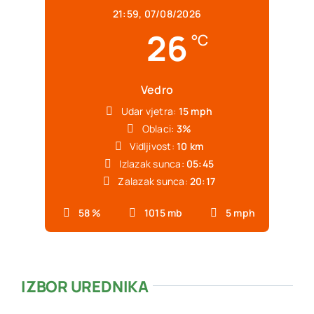
21:59,
07/08/2026
26
°C
Vedro
Udar vjetra:
15 mph
Oblaci:
3%
Vidljivost:
10 km
Izlazak sunca:
05:45
Zalazak sunca:
20:17
58 %
1015 mb
5 mph
IZBOR UREDNIKA