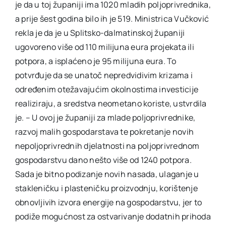
je da u toj županiji ima 1020 mladih poljoprivrednika,
a prije šest godina bilo ih je 519. Ministrica Vučković
rekla je da je u Splitsko-dalmatinskoj županiji
ugovoreno više od 110 milijuna eura projekata ili
potpora, a isplaćeno je 95 milijuna eura. To
potvrđuje da se unatoč nepredvidivim krizama i
određenim otežavajućim okolnostima investicije
realiziraju, a sredstva neometano koriste, ustvrdila
je. – U ovoj je županiji za mlade poljoprivrednike,
razvoj malih gospodarstava te pokretanje novih
nepoljoprivrednih djelatnosti na poljoprivrednom
gospodarstvu dano nešto više od 1240 potpora.
Sada je bitno podizanje novih nasada, ulaganje u
stakleničku i plasteničku proizvodnju, korištenje
obnovljivih izvora energije na gospodarstvu, jer to
podiže mogućnost za ostvarivanje dodatnih prihoda