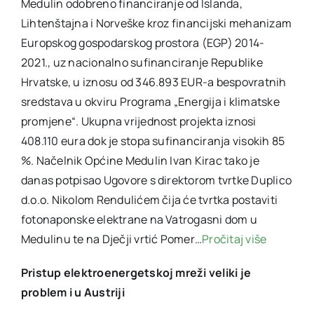
Medulin odobreno financiranje od Islanda,
Lihtenštajna i Norveške kroz financijski mehanizam
Europskog gospodarskog prostora (EGP) 2014-
2021., uz nacionalno sufinanciranje Republike
Hrvatske, u iznosu od 346.893 EUR-a bespovratnih
sredstava u okviru Programa „Energija i klimatske
promjene“. Ukupna vrijednost projekta iznosi
408.110 eura dok je stopa sufinanciranja visokih 85
%. Načelnik Općine Medulin Ivan Kirac tako je
danas potpisao Ugovore s direktorom tvrtke Duplico
d.o.o. Nikolom Rendulićem čija će tvrtka postaviti
fotonaponske elektrane na Vatrogasni dom u
Medulinu te na Dječji vrtić Pomer…
Pročitaj više
Pristup elektroenergetskoj mreži veliki je
problem i u Austriji