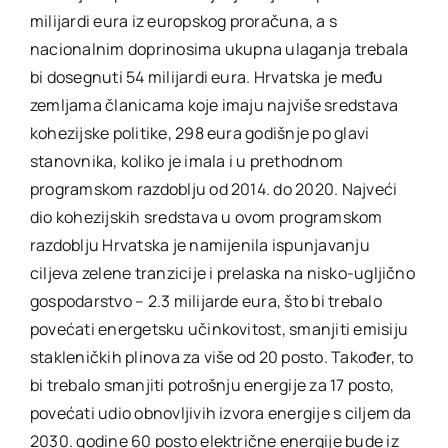
milijardi eura iz europskog proračuna, a s
nacionalnim doprinosima ukupna ulaganja trebala
bi dosegnuti 54 milijardi eura. Hrvatska je među
zemljama članicama koje imaju najviše sredstava
kohezijske politike, 298 eura godišnje po glavi
stanovnika, koliko je imala i u prethodnom
programskom razdoblju od 2014. do 2020. Najveći
dio kohezijskih sredstava u ovom programskom
razdoblju Hrvatska je namijenila ispunjavanju
ciljeva zelene tranzicije i prelaska na nisko-ugljično
gospodarstvo – 2.3 milijarde eura, što bi trebalo
povećati energetsku učinkovitost, smanjiti emisiju
stakleničkih plinova za više od 20 posto. Također, to
bi trebalo smanjiti potrošnju energije za 17 posto,
povećati udio obnovljivih izvora energije s ciljem da
2030. godine 60 posto električne energije bude iz