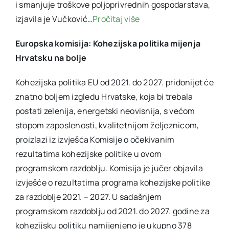
i smanjuje troškove poljoprivrednih gospodarstava,
izjavila je Vučković…
Pročitaj više
Europska komisija: Kohezijska politika mijenja
Hrvatsku na bolje
Kohezijska politika EU od 2021. do 2027. pridonijet će
znatno boljem izgledu Hrvatske, koja bi trebala
postati zelenija, energetski neovisnija, s većom
stopom zaposlenosti, kvalitetnijom željeznicom,
proizlazi iz izvješća Komisije o očekivanim
rezultatima kohezijske politike u ovom
programskom razdoblju. Komisija je jučer objavila
izvješće o rezultatima programa kohezijske politike
za razdoblje 2021. – 2027. U sadašnjem
programskom razdoblju od 2021. do 2027. godine za
kohezijsku politiku namijenjeno je ukupno 378