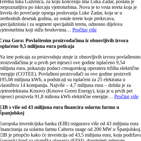
Teretna luka Gaženica, za koju koncesiju ima Luka Zadar, postala je
prepoznatljiva po iskrcaju vjetroturbina. Nova je to vrsta tereta koja je
dovela do povećanje opsega poslovanja Luke Zadar, koja se u
prethodnih desetak godina, uz ostale terete koje prekrcava,
specijalizirala i za segment specijalnih tereta, odnosno dijelova
vjetroturbina koji stižu brodovima…
Pročitaj više
Crna Gora: Povlaštenim proizvođačima iz obnovljivih izvora
isplaćeno 9,5 milijuna eura poticaja
Na ime poticaja za proizvodnju struje iz obnovljivih izvora povlaštenim
proizvođačima je u prvih pet mjeseci ove godine isplaćeno 9,54
milijuna eura, pokazuju podaci crnogorskog operatera tržišta električne
energije (COTEE). Povlašteni proizvođači su ove godine proizveli
195,08 milijuna kWh, a podsticaji su isplaćeni za 25 elektrana u
vlasništvu 14 kompanija. Najviše – 4,7 milijuna eura – dobila je za
vjetroelektrana Krnovo (Krnovo Green Energy), koja je u prvih pet
mjeseci proizvela 91,8 miliona kWh električne energije…
Pročitaj više
EIB s više od 43 milijuna eura financira solarnu farmu u
Španjolskoj
Europska investicijska banka (EIB) osigurava više od 43 milijuna eura
financiranja za solarnu farmu Cabrera snage od 200 MW u Španjolskoj
EIB je priopćio kako će investicija od 43,5 milijuna eura, koju podržav
Europski fond za strateška ulaganja (EFSI), doprinijeti zelenom