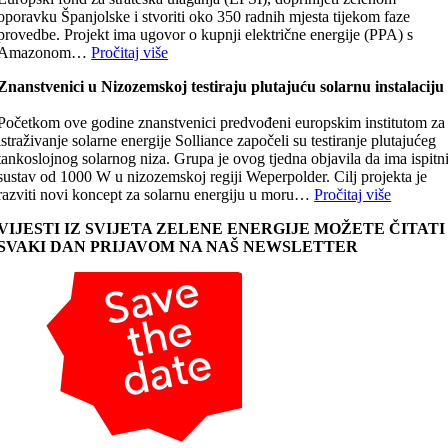
oporavku Španjolske i stvoriti oko 350 radnih mjesta tijekom faze
provedbe. Projekt ima ugovor o kupnji električne energije (PPA) s
Amazonom…
Pročitaj više
Znanstvenici u Nizozemskoj testiraju plutajuću solarnu instalaciju
Početkom ove godine znanstvenici predvođeni europskim institutom za
istraživanje solarne energije Solliance započeli su testiranje plutajućeg
tankoslojnog solarnog niza. Grupa je ovog tjedna objavila da ima ispitn
sustav od 1000 W u nizozemskoj regiji Weperpolder. Cilj projekta je
razviti novi koncept za solarnu energiju u moru…
Pročitaj više
VIJESTI IZ SVIJETA ZELENE ENERGIJE MOŽETE ČITATI
SVAKI DAN PRIJAVOM NA NAŠ NEWSLETTER