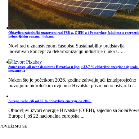
Objavljen zajednički znanstveni rad FSB-a, OIEH-a i Pomorskog fakulteta o energets
industrijskim zonama i lukama
Novi rad u znanstvenom časopisu Sustainability predstavlja
inovativan koncept za dekarbonizaciju industrije i luka U ...
Sunce raste, ali uvoz dominira: Hrvatska u lipnju 32,7 % električne energije osigurala 
inozemstva
Nakon što je početkom 2026. godine zahvaljujući iznadprosječno
povoljnim hidrološkim uvjetima Hrvatska privremeno ostvarila ...
Europa treba cilj od 60 % obnovljive energije do 2040.
Obnovljivi izvori energije Hrvatske (OIEH), zajedno sa SolarPow
Europe i još 22 nacionalna europska ...
POVEŽIMO SE
Go