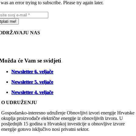
was an error trying to subscribe. Please try again later.
tplati me!
ODRŽAVAJU NAS
Možda će Vam se svidjeti
Newsletter 6. veljače
Newsletter 5. veljače
Newsletter 4. veljače
O UDRUŽENJU
Gospodarsko-interesno udruženje Obnovljivi izvori energije Hrvatske
okuplja proizvođače električne energije iz obnovljivih izvora. U
posljednjih 15 godina u Hrvatskoj investicije u obnovljive izvore
energije gotovo isključivo nosi privatni sektor.