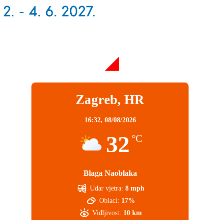
Zagreb, HR
16:32,
08/08/2026
32
°C
Blaga Naoblaka
Udar vjetra:
8 mph
Oblaci:
17%
Vidljivost:
10 km