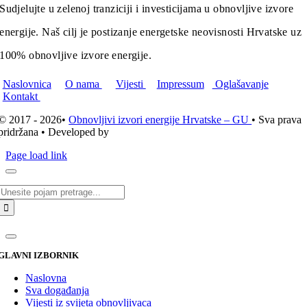
Sudjelujte u zelenoj tranziciji i investicijama u obnovljive izvore
energije. Naš cilj je postizanje energetske neovisnosti Hrvatske uz
100% obnovljive izvore energije.
Naslovnica
O nama
Vijesti
Impressum
Oglašavanje
Kontakt
© 2017 - 2026•
Obnovljivi izvori energije Hrvatske – GU
• Sva prava
pridržana • Developed by
ICE STUDIO d.o.o.
Page load link
Traži...
GLAVNI IZBORNIK
Naslovna
Sva događanja
Vijesti iz svijeta obnovljivaca