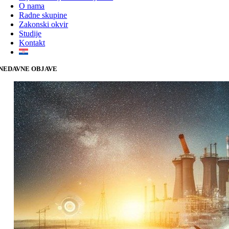
O nama
Radne skupine
Zakonski okvir
Studije
Kontakt
NEDAVNE OBJAVE