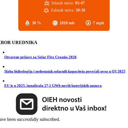
Izlazak sunca:
05:47
Zalazak sunca:
20:16
30 %
1018 mb
7 mph
ZBOR UREDNIKA
Otvorene prijave za Solar Flex Croatia 2026
Slaba hidrologija i nedostatak solarnih kapaciteta povećali uvoz u Q3 2025
EU je u 2025. instalirala 27,1 GWh novih baterijskih sustava
ave been successfully subscribed.