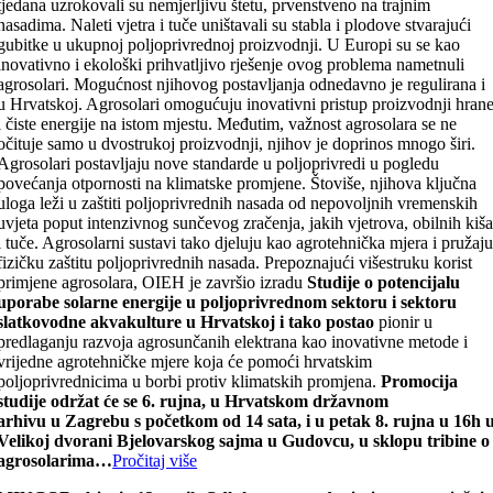
tjedana uzrokovali su nemjerljivu štetu, prvenstveno na trajnim
nasadima. Naleti vjetra i tuče uništavali su stabla i plodove stvarajući
gubitke u ukupnoj poljoprivrednoj proizvodnji. U Europi su se kao
inovativno i ekološki prihvatljivo rješenje ovog problema nametnuli
agrosolari. Mogućnost njihovog postavljanja odnedavno je regulirana i
u Hrvatskoj. Agrosolari omogućuju inovativni pristup proizvodnji hran
i čiste energije na istom mjestu. Međutim, važnost agrosolara se ne
očituje samo u dvostrukoj proizvodnji, njihov je doprinos mnogo širi.
Agrosolari postavljaju nove standarde u poljoprivredi u pogledu
povećanja otpornosti na klimatske promjene. Štoviše, njihova ključna
uloga leži u zaštiti poljoprivrednih nasada od nepovoljnih vremenskih
uvjeta poput intenzivnog sunčevog zračenja, jakih vjetrova, obilnih kiš
i tuče. Agrosolarni sustavi tako djeluju kao agrotehnička mjera i pružaj
fizičku zaštitu poljoprivrednih nasada. Prepoznajući višestruku korist
primjene agrosolara, OIEH je završio izradu
Studije o potencijalu
uporabe solarne energije u poljoprivrednom sektoru i sektoru
slatkovodne akvakulture u Hrvatskoj i tako postao
pionir u
predlaganju razvoja agrosunčanih elektrana kao inovativne metode i
vrijedne agrotehničke mjere koja će pomoći hrvatskim
poljoprivrednicima u borbi protiv klimatskih promjena.
Promocija
studije održat će se 6. rujna, u Hrvatskom državnom
arhivu
u Zagrebu s početkom od 14 sata,
i u petak 8.
rujna u 16h 
Velikoj dvorani Bjelovarskog sajma u Gudovcu, u sklopu tribine o
agrosolarima…
Pročitaj više