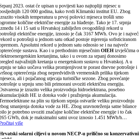
Srpanj 2023. ostat će upisan u povijesti kao najtopliji mjesec u
posljednjih 120 000 godina, kako tvrdi Klimatski institut EU. Zbog
izrazito visokih temperatura u prvoj polovici mjeseca trošili smo
ogromne količine električne energije za hlađenje. Tako je 17. srpnja
između 14 i 15 sati u Hrvatskoj zabilježen ovogodišnji rekord u
potrošnji električne energije, iznosio je čak 3167 MWh. Ovo je i najveć
rekord u potrošnji u jednom satu otkad postoje mjerenja sofisticiranom
opremom. Apsolutni rekord u jednom satu odnosio se i na najveće
opterećenje sustava. Kao i u prethodnim mjesečnim
OIEH
izvješćima 
elektroenergetskim kretanjima, tako i u ovom za srpanj donosimo
pregled najvažnijih kretanja u energetskom sustavu u Hrvatskoj. A u
srpnju se tako uočava velika promjenjivost te porast dnevne potrošnje i
vršnog opterećenja zbog nepredvidivih vremenskih prilika tijekom
mjeseca, ali i pojačanog utjecaja turističke sezone. Zbog povećanje
potrošnje u srpnju smo bili primorani uvoziti električnu energiju.
Ostvarena je izrazito velika proizvodnja hidroelektrana, posebno
akumulacijskih HE iz dotoka vode i pražnjenja akumulacija.
Termoelektrane na plin su tijekom srpnja ostvarile veliku proizvodnju
zbog smanjenja dotoka vode za HE. Zbog uravnoteženja satne bilance
bilo je potrebno uvoziti značajne količine električne energije i to čak
265 GWh, dok je maksimalni satni uvoz iznosio 1.451 MWh/h…
Pročitaj više
Hrvatski solarni ciljevi u novom NECP-u prilično su konzervativni