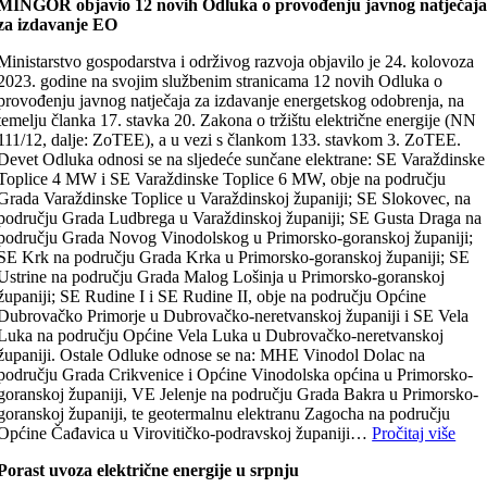
MINGOR objavio 12 novih Odluka o provođenju javnog natječaj
za izdavanje EO
Ministarstvo gospodarstva i održivog razvoja objavilo je 24. kolovoza
2023. godine na svojim službenim stranicama 12 novih Odluka o
provođenju javnog natječaja za izdavanje energetskog odobrenja, na
temelju članka 17. stavka 20. Zakona o tržištu električne energije (NN
111/12, dalje: ZoTEE), a u vezi s člankom 133. stavkom 3. ZoTEE.
Devet Odluka odnosi se na sljedeće sunčane elektrane: SE Varaždinske
Toplice 4 MW i SE Varaždinske Toplice 6 MW, obje na području
Grada Varaždinske Toplice u Varaždinskoj županiji; SE Slokovec, na
području Grada Ludbrega u Varaždinskoj županiji; SE Gusta Draga na
području Grada Novog Vinodolskog u Primorsko-goranskoj županiji;
SE Krk na području Grada Krka u Primorsko-goranskoj županiji; SE
Ustrine na području Grada Malog Lošinja u Primorsko-goranskoj
županiji; SE Rudine I i SE Rudine II, obje na području Općine
Dubrovačko Primorje u Dubrovačko-neretvanskoj županiji i SE Vela
Luka na području Općine Vela Luka u Dubrovačko-neretvanskoj
županiji. Ostale Odluke odnose se na: MHE Vinodol Dolac na
području Grada Crikvenice i Općine Vinodolska općina u Primorsko-
goranskoj županiji, VE Jelenje na području Grada Bakra u Primorsko-
goranskoj županiji, te geotermalnu elektranu Zagocha na području
Općine Čađavica u Virovitičko-podravskoj županiji…
Pročitaj više
Porast uvoza električne energije u srpnju