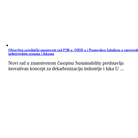
Objavljen zajednički znanstveni rad FSB-a, OIEH-a i Pomorskog fakulteta o energets
industrijskim zonama i lukama
Novi rad u znanstvenom časopisu Sustainability predstavlja
inovativan koncept za dekarbonizaciju industrije i luka U ...