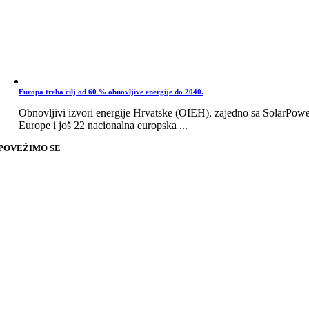
Europa treba cilj od 60 % obnovljive energije do 2040.
Obnovljivi izvori energije Hrvatske (OIEH), zajedno sa SolarPow
Europe i još 22 nacionalna europska ...
POVEŽIMO SE
Go
to
Top