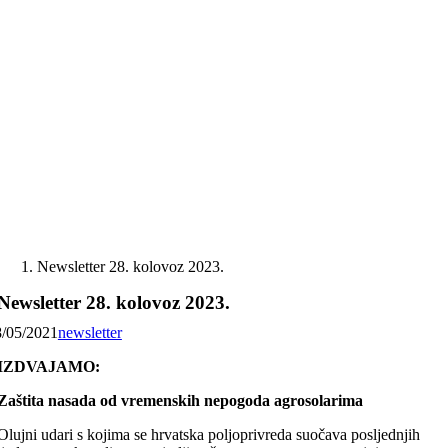
Skip
to
content
Newsletter 28. kolovoz 2023.
Newsletter 28. kolovoz 2023.
8/05/2021
newsletter
IZDVAJAMO:
Zaštita nasada od vremenskih nepogoda agrosolarima
Olujni udari s kojima se hrvatska poljoprivreda suočava posljednjih