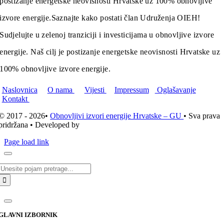
postizanje energetske neovisnosti Hrvatske uz 100% obnovljive
izvore energije.
Saznajte kako postati član Udruženja OIEH!
Sudjelujte u zelenoj tranziciji i investicijama u obnovljive izvore
energije. Naš cilj je postizanje energetske neovisnosti Hrvatske uz
100% obnovljive izvore energije.
Naslovnica
O nama
Vijesti
Impressum
Oglašavanje
Kontakt
© 2017 - 2026•
Obnovljivi izvori energije Hrvatske – GU
• Sva prava
pridržana • Developed by
ICE STUDIO d.o.o.
Page load link
Traži...
GLAVNI IZBORNIK