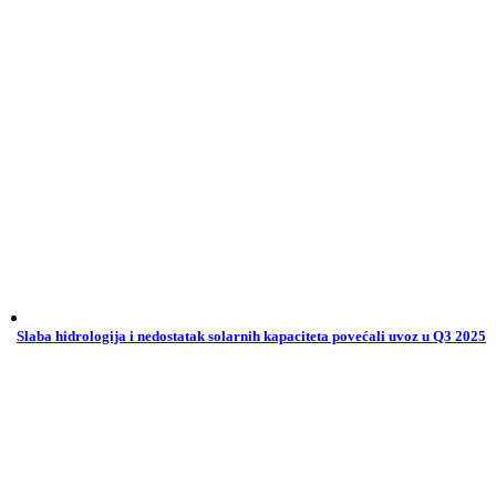
Slaba hidrologija i nedostatak solarnih kapaciteta povećali uvoz u Q3 2025