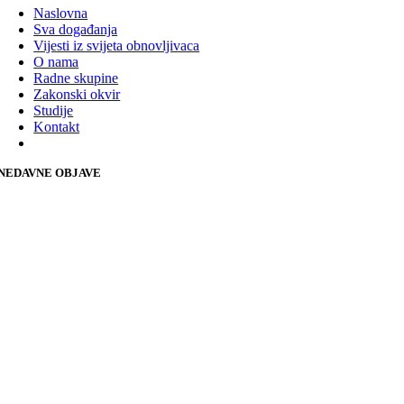
Naslovna
Sva događanja
Vijesti iz svijeta obnovljivaca
O nama
Radne skupine
Zakonski okvir
Studije
Kontakt
NEDAVNE OBJAVE