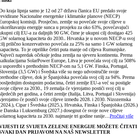
i niski
Do kraja lipnja samo je 12 od 27 država članica EU predalo svoje
revidirane Nacionalne energetske i klimatske planove (NECP)
Europskoj komisiji. Prosječno, zemlje su povećale svoje ciljeve u
iskorištavanju energije sunca u prosjeku za oko 63%, povećavajući
ukupni cilj EU-a za daljnjih 90 GW, čime je ukupni cilj dostigao 425
GW solarnog kapaciteta do 2030.. Hrvatska je u novom NECP-u svoj
cilj prilično konzervativno povećala za 25% na samo 1 GW solarnog
kapaciteta. To je otprilike četiri puta manje od ciljeva Rumunjske.
Najveći napredak očekuje jedna zemlja na sjeveru kontinenta. Prema
kalkulacijama SolarPower Europe, Litva je povećala svoj cilj za 508%
u usporedbi s prethodnim NECP-om na 5,1 GW. Finska, Portugal,
Slovenija (3,5 GW) i Švedska više su nego udvostručile svoje
prethodne ciljeve, dok je Španjolska povećala svoj cilj za 94%. Prema
posljednjim dostupnim podacima, četiri zemlje EU-a već su postigle
svoje ciljeve za 2030., 19 zemalja će vjerojatno postići svoj cilj u
sljedećih pet godina, a četiri zemlje (Italija, Litva, Portugal i Slovenija)
vjerojatno će postići svoje ciljeve između 2028. i 2030. Nizozemska
(2024.), Cipar i Švedska (2025.), Hrvatska, Finska i Španjolska (2026.)
te Danska i Luksemburg (2027.) dosegnut će svoje nove ciljeve
solarnog kapaciteta za 2030. najmanje tri godine ranije…
Pročitaj više
VIJESTI IZ SVIJETA ZELENE ENERGIJE MOŽETE ČITATI
SVAKI DAN PRIJAVOM NA NAŠ NEWSLETTER