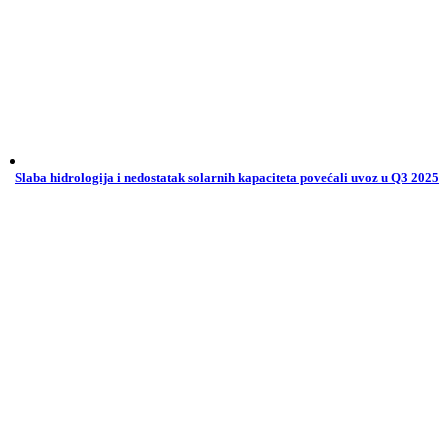
Slaba hidrologija i nedostatak solarnih kapaciteta povećali uvoz u Q3 2025