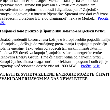
je njemačka kancelarka Angela Merkel. Istakla je da ekonomski
oporavak mora izravno biti povezan s klimatskim djelovanjem,
inovativnim konceptima mobilnosti i digitalizacijom.” Zajednički
europski odgovor je u interesu Njemačke. Spremni smo dati veći iznos
u sljedećem proračunu EU-a od planiranog“, rekla je Merkel…
Pročitaj
više
Talijanski fond preuzeo je španjolsku solarno-energetsku tvrtku
Unatoč pandemiji koronavirusa koja je u Europi osobito pogodila Italij
i Španjolsku, došlo je do značajnog preuzimanja i spajanja u području
solarne energije. Tako jedan od vodećih talijanskih infrastrukturnih
fondova F2i dovršava kupnju španjolske solarno-energetske tvrtke
Renovalia Energy Group. Time će nastati jedna od najvećih tvrtki u
Europi čija instalirana snaga sunčanih elektrana u pogonu i onih čija je
izgradnja već odobrena doseže više od 1800 MW…
Pročitaj više
VIJESTI IZ SVIJETA ZELENE ENERGIJE MOŽETE ČITATI
SVAKI DAN PRIJAVOM NA NAŠ NEWSLETTER