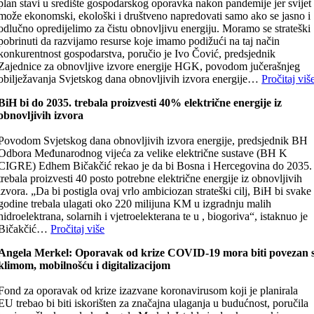
plan stavi u središte gospodarskog oporavka nakon pandemije jer svijet
može ekonomski, ekološki i društveno napredovati samo ako se jasno i
odlučno opredijelimo za čistu obnovljivu energiju. Moramo se strateški
pobrinuti da razvijamo resurse koje imamo podižući na taj način
konkurentnost gospodarstva, poručio je Ivo Čović, predsjednik
Zajednice za obnovljive izvore energije HGK, povodom jučerašnjeg
obilježavanja Svjetskog dana obnovljivih izvora energije…
Pročitaj viš
BiH bi do 2035. trebala proizvesti 40% električne energije iz
obnovljivih izvora
Povodom Svjetskog dana obnovljivih izvora energije, predsjednik BH
Odbora Međunarodnog vijeća za velike električne sustave (BH K
CIGRE) Edhem Bičakčić rekao je da bi Bosna i Hercegovina do 2035.
trebala proizvesti 40 posto potrebne električne energije iz obnovljivih
izvora. „Da bi postigla ovaj vrlo ambiciozan strateški cilj, BiH bi svake
godine trebala ulagati oko 220 milijuna KM u izgradnju malih
hidroelektrana, solarnih i vjetroelekterana te u , biogoriva“, istaknuo je
Bičakčić…
Pročitaj više
Angela Merkel: Oporavak od krize COVID-19 mora biti povezan 
klimom, mobilnošću i digitalizacijom
Fond za oporavak od krize izazvane koronavirusom koji je planirala
EU trebao bi biti iskorišten za značajna ulaganja u budućnost, poručila