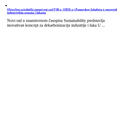
Objavljen zajednički znanstveni rad FSB-a, OIEH-a i Pomorskog fakulteta o energets
industrijskim zonama i lukama
Novi rad u znanstvenom časopisu Sustainability predstavlja
inovativan koncept za dekarbonizaciju industrije i luka U ...