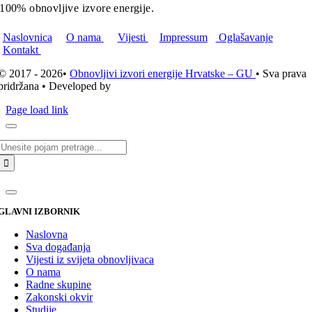
100% obnovljive izvore energije.
Naslovnica
O nama
Vijesti
Impressum
Oglašavanje
Kontakt
© 2017 - 2026•
Obnovljivi izvori energije Hrvatske – GU
• Sva prava
pridržana • Developed by
ICE STUDIO d.o.o.
Page load link
Traži...
GLAVNI IZBORNIK
Naslovna
Sva događanja
Vijesti iz svijeta obnovljivaca
O nama
Radne skupine
Zakonski okvir
Studije