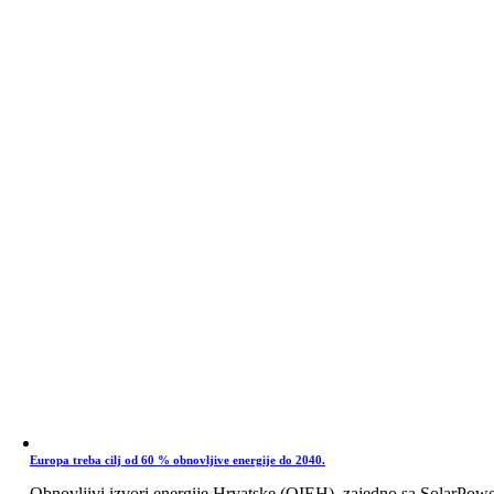
Europa treba cilj od 60 % obnovljive energije do 2040.
Obnovljivi izvori energije Hrvatske (OIEH), zajedno sa SolarPow