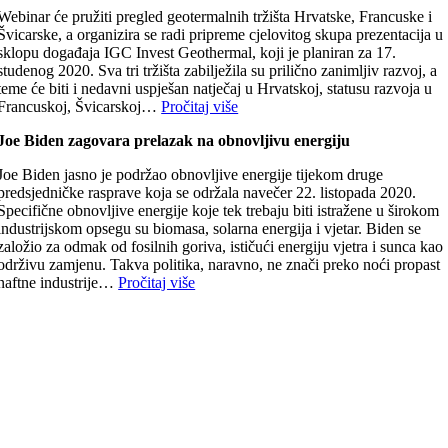
Webinar će pružiti pregled geotermalnih tržišta Hrvatske, Francuske i
Švicarske, a organizira se radi pripreme cjelovitog skupa prezentacija u
sklopu događaja IGC Invest Geothermal, koji je planiran za 17.
studenog 2020. Sva tri tržišta zabilježila su prilično zanimljiv razvoj, a
teme će biti i nedavni uspješan natječaj u Hrvatskoj, statusu razvoja u
Francuskoj, Švicarskoj…
Pročitaj više
Joe Biden zagovara prelazak na obnovljivu energiju
Joe Biden jasno je podržao obnovljive energije tijekom druge
predsjedničke rasprave koja se održala navečer 22. listopada 2020.
Specifične obnovljive energije koje tek trebaju biti istražene u širokom
industrijskom opsegu su biomasa, solarna energija i vjetar. Biden se
založio za odmak od fosilnih goriva, ističući energiju vjetra i sunca kao
održivu zamjenu. Takva politika, naravno, ne znači preko noći propast
naftne industrije…
Pročitaj više