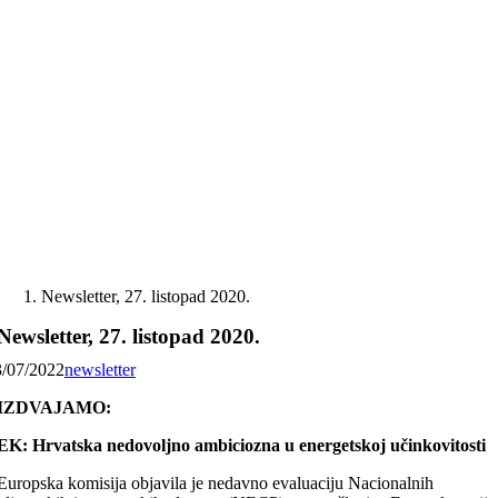
Skip
to
content
Newsletter, 27. listopad 2020.
Newsletter, 27. listopad 2020.
3/07/2022
newsletter
IZDVAJAMO:
EK: Hrvatska nedovoljno ambiciozna u energetskoj učinkovitosti
Europska komisija objavila je nedavno evaluaciju Nacionalnih