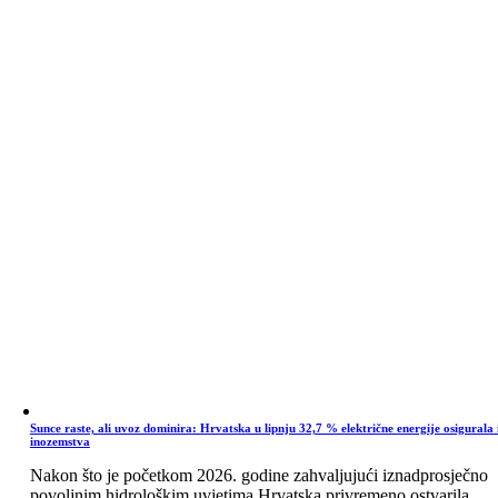
Sunce raste, ali uvoz dominira: Hrvatska u lipnju 32,7 % električne energije osigurala 
inozemstva
Nakon što je početkom 2026. godine zahvaljujući iznadprosječno
povoljnim hidrološkim uvjetima Hrvatska privremeno ostvarila ...