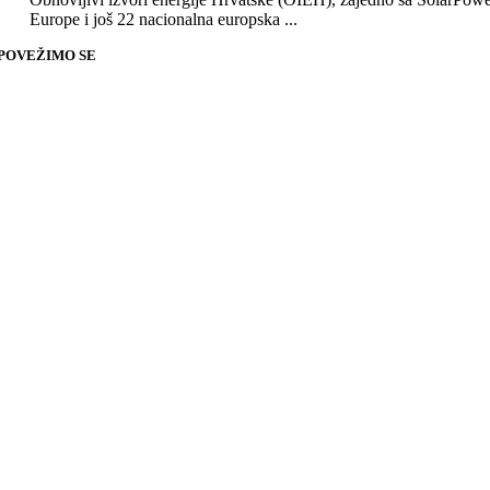
Europe i još 22 nacionalna europska ...
POVEŽIMO SE
Go
to
Top