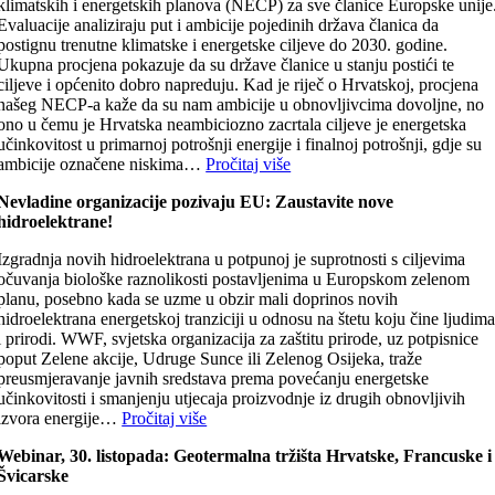
klimatskih i energetskih planova (NECP) za sve članice Europske unije
Evaluacije analiziraju put i ambicije pojedinih država članica da
postignu trenutne klimatske i energetske ciljeve do 2030. godine.
Ukupna procjena pokazuje da su države članice u stanju postići te
ciljeve i općenito dobro napreduju. Kad je riječ o Hrvatskoj, procjena
našeg NECP-a kaže da su nam ambicije u obnovljivcima dovoljne, no
ono u čemu je Hrvatska neambiciozno zacrtala ciljeve je energetska
učinkovitost u primarnoj potrošnji energije i finalnoj potrošnji, gdje su
ambicije označene niskima…
Pročitaj više
Nevladine organizacije pozivaju EU: Zaustavite nove
hidroelektrane!
Izgradnja novih hidroelektrana u potpunoj je suprotnosti s ciljevima
očuvanja biološke raznolikosti postavljenima u Europskom zelenom
planu, posebno kada se uzme u obzir mali doprinos novih
hidroelektrana energetskoj tranziciji u odnosu na štetu koju čine ljudim
i prirodi. WWF, svjetska organizacija za zaštitu prirode, uz potpisnice
poput Zelene akcije, Udruge Sunce ili Zelenog Osijeka, traže
preusmjeravanje javnih sredstava prema povećanju energetske
učinkovitosti i smanjenju utjecaja proizvodnje iz drugih obnovljivih
izvora energije…
Pročitaj više
Webinar, 30. listopada: Geotermalna tržišta Hrvatske, Francuske i
Švicarske