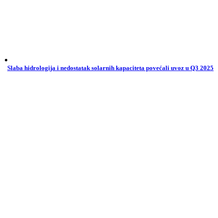
Slaba hidrologija i nedostatak solarnih kapaciteta povećali uvoz u Q3 2025