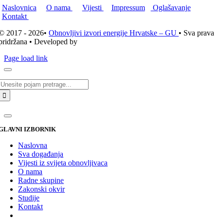
Naslovnica
O nama
Vijesti
Impressum
Oglašavanje
Kontakt
© 2017 - 2026•
Obnovljivi izvori energije Hrvatske – GU
• Sva prava
pridržana • Developed by
ICE STUDIO d.o.o.
Page load link
Traži...
GLAVNI IZBORNIK
Naslovna
Sva događanja
Vijesti iz svijeta obnovljivaca
O nama
Radne skupine
Zakonski okvir
Studije
Kontakt