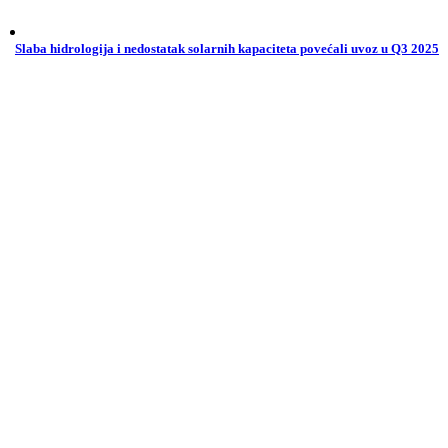
Slaba hidrologija i nedostatak solarnih kapaciteta povećali uvoz u Q3 2025