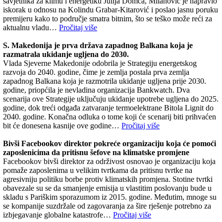
savjetnika za klimu i energetiku Julija Domca, Milanović je napravio
iskorak u odnosu na Kolindu Grabar-Kitarović i poslao jasnu poruku
premijeru kako to područje smatra bitnim, što se teško može reći za
aktualnu vladu…
Pročitaj više
S. Makedonija je prva država zapadnog Balkana koja je
razmatrala ukidanje ugljena do 2030.
Vlada Sjeverne Makedonije odobrila je Strategiju energetskog
razvoja do 2040. godine, čime je zemlja postala prva zemlja
zapadnog Balkana koja je razmotrila ukidanje ugljena prije 2030.
godine, priopćila je nevladina organizacija Bankwatch. Dva
scenarija ove Strategije uključuju ukidanje upotrebe ugljena do 2025.
godine, dok treći odgađa zatvaranje termoelektrane Bitola Lignit do
2040. godine. Konačna odluka o tome koji će scenarij biti prihvaćen
bit će donesena kasnije ove godine…
Pročitaj više
Bivši Facebookov direktor pokreće organizaciju koja će pomoći
zaposlenicima da pritisnu šefove na klimatske promjene
Facebookov bivši direktor za održivost osnovao je organizaciju koja
pomaže zaposlenima u velikim tvrtkama da pritisnu tvrtke na
agresivniju politiku borbe protiv klimatskih promjena. Stotine tvrtki
obavezale su se da smanjenje emisija u vlastitim poslovanju bude u
skladu s Pariškim sporazumom iz 2015. godine. Međutim, mnoge su
se kompanije suzdržale od zagovaranja za šire rješenje potrebno za
izbjegavanje globalne katastrofe…
Pročitaj više