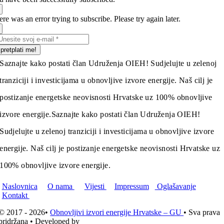
re was an error trying to subscribe. Please try again later.
pretplati me!
Saznajte kako postati član Udruženja OIEH! Sudjelujte u zelenoj
tranziciji i investicijama u obnovljive izvore energije. Naš cilj je
postizanje energetske neovisnosti Hrvatske uz 100% obnovljive
izvore energije.
Saznajte kako postati član Udruženja OIEH!
Sudjelujte u zelenoj tranziciji i investicijama u obnovljive izvore
energije. Naš cilj je postizanje energetske neovisnosti Hrvatske uz
100% obnovljive izvore energije.
Naslovnica
O nama
Vijesti
Impressum
Oglašavanje
Kontakt
© 2017 - 2026•
Obnovljivi izvori energije Hrvatske – GU
• Sva prava
pridržana • Developed by
ICE STUDIO d.o.o.