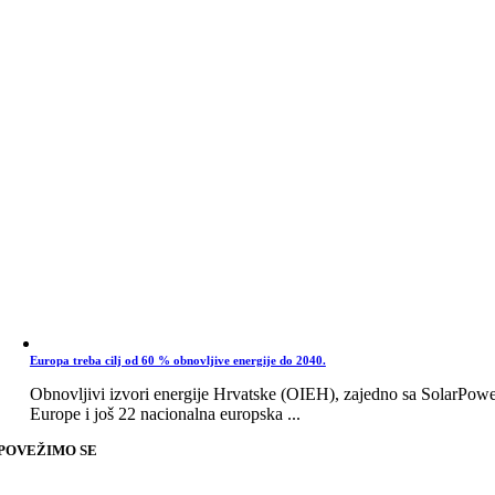
Europa treba cilj od 60 % obnovljive energije do 2040.
Obnovljivi izvori energije Hrvatske (OIEH), zajedno sa SolarPow
Europe i još 22 nacionalna europska ...
POVEŽIMO SE
Go