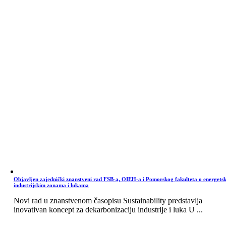
Objavljen zajednički znanstveni rad FSB-a, OIEH-a i Pomorskog fakulteta o energets
industrijskim zonama i lukama
Novi rad u znanstvenom časopisu Sustainability predstavlja
inovativan koncept za dekarbonizaciju industrije i luka U ...