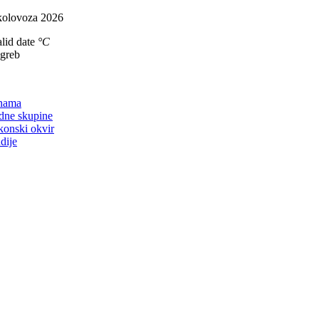
Skip
kolovoza 2026
to
lid date
°C
content
agreb
on
nama
dne skupine
konski okvir
dije