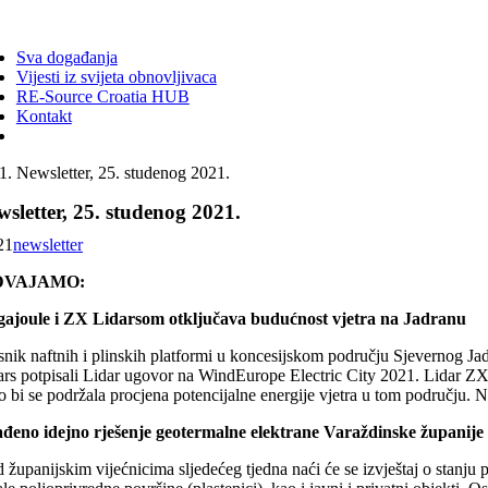
ggle
vigation
Sva događanja
Vijesti iz svijeta obnovljivaca
RE-Source Croatia HUB
Kontakt
Newsletter, 25. studenog 2021.
sletter, 25. studenog 2021.
21
newsletter
DVAJAMO:
ajoule i ZX Lidarsom otključava budućnost vjetra na Jadranu
snik naftnih i plinskih platformi u koncesijskom području Sjevernog Jad
ars potpisali Lidar ugovor na WindEurope Electric City 2021. Lidar ZX 
o bi se podržala procjena potencijalne energije vjetra u tom području. 
ađeno idejno rješenje geotermalne elektrane Varaždinske županije
 županijskim vijećnicima sljedećeg tjedna naći će se izvještaj o stanju