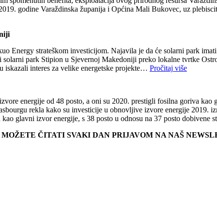
. Osim spomenutih benefita, eksploatacija ovog prirodnog resursa Varaždi
 2019. godine Varaždinska županija i Općina Mali Bukovec, uz plebisc
iji
o Energy strateškom investicijom. Najavila je da će solarni park imati
 solarni park Stipion u Sjevernoj Makedoniji preko lokalne tvrtke Ostro
u iskazali interes za velike energetske projekte…
Pročitaj više
izvore energije od 48 posto, a oni su 2020. prestigli fosilna goriva kao 
ourgu rekla kako su investicije u obnovljive izvore energije 2019. iznos
riva kao glavni izvor energije, s 38 posto u odnosu na 37 posto dobiven
E MOŽETE ČITATI SVAKI DAN PRIJAVOM NA NAŠ NEWS