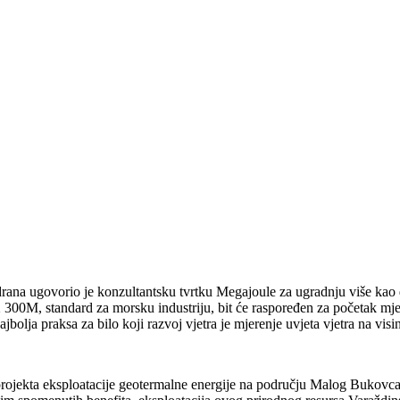
rana ugovorio je konzultantsku tvrtku Megajoule za ugradnju više kao d
300M, standard za morsku industriju, bit će raspoređen za početak mje
Najbolja praksa za bilo koji razvoj vjetra je mjerenje uvjeta vjetra na
 projekta eksploatacije geotermalne energije na području Malog Bukovca,