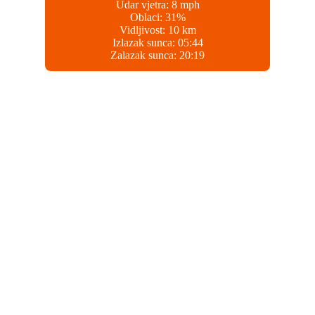
Udar vjetra:
8 mph
Oblaci:
31%
Vidljivost:
10 km
Izlazak sunca:
05:44
Zalazak sunca:
20:19