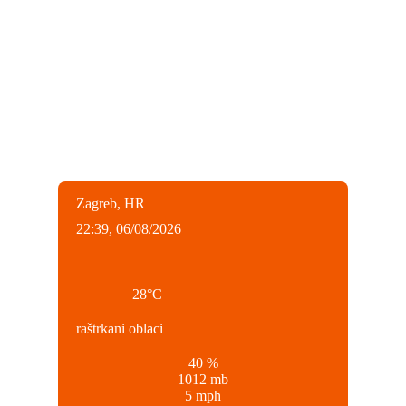
Zagreb, HR
22:39,
06/08/2026
28
°C
raštrkani oblaci
40 %
1012 mb
5 mph