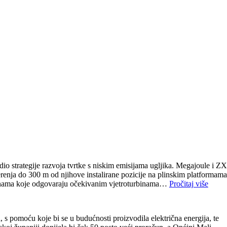
io strategije razvoja tvrtke s niskim emisijama ugljika. Megajoule i ZX
renja do 300 m od njihove instalirane pozicije na plinskim platformama
 visinama koje odgovaraju očekivanim vjetroturbinama…
Pročitaj više
 s pomoću koje bi se u budućnosti proizvodila električna energija, te