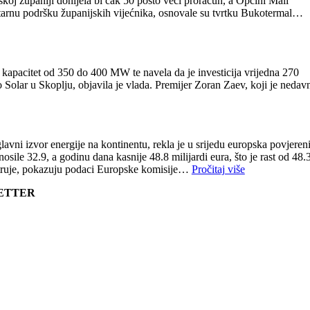
nskoj županiji donijela bi čak 50 posto veći proračun, a Općini Mali
itarnu podršku županijskih vijećnika, osnovale su tvrtku Bukotermal…
 kapacitet od 350 do 400 MW te navela da je investicija vrijedna 270
 Solar u Skoplju, objavila je vlada. Premijer Zoran Zaev, koji je nedav
glavni izvor energije na kontinentu, rekla je u srijedu europska povjeren
ile 32.9, a godinu dana kasnije 48.8 milijardi eura, što je rast od 48.
e struje, pokazuju podaci Europske komisije…
Pročitaj više
LETTER