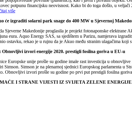
ale poljoprivredne površine (plastenici), kao i javni i privatni objekti
ovec potpunu financijsku neovisnost. Kako bi do toga došlo, u veljači
itaj više
o će izgraditi solarni park snage do 400 MW u Sjevernoj Makedon
da Sjeverne Makedonije proglasila je projekt fotonaponske elektrane Aku
ijuna eura. Aquo Energy SAS, sa sjedištem u Parizu, namjerava izgraditi
nio ostavku, rekao je u rujnu da je Akuo među stranim ulagačima koji s
 Obnovljivi izvori energije 2020. prestigli fosilna goriva u EU-u
ice Europske unije prošle su godine imale rast investicija u obnovljive 
i Simson. Simson je na plenarnoj sjednici Europskog parlamenta u Strasb
to. Obnovljivi izvori prošle su godine po prvi put prestigli fosilna go
MAĆE I STRANE VIJESTI IZ SVIJETA ZELENE ENERGIJ