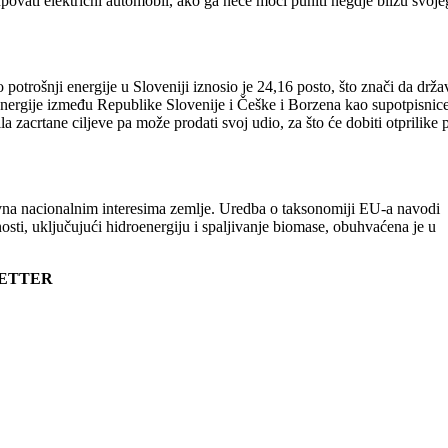
upovati električni automobil, ako ga neće moći puniti negdje blizu svoje
potrošnji energije u Sloveniji iznosio je 24,16 posto, što znači da drža
e energije između Republike Slovenije i Češke i Borzena kao supotpisnic
zacrtane ciljeve pa može prodati svoj udio, za što će dobiti otprilike 
tivna nacionalnim interesima zemlje. Uredba o taksonomiji EU-a navodi
osti, uključujući hidroenergiju i spaljivanje biomase, obuhvaćena je u
LETTER