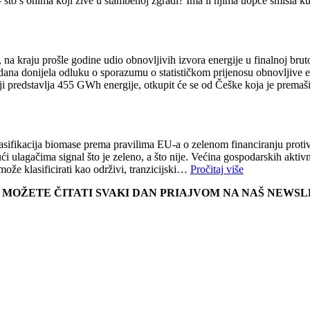
– što s onima koji žive u stambenoj zgradi? Ima li njima uopće smisla k
 kraju prošle godine udio obnovljivih izvora energije u finalnoj bruto 
liko dana donijela odluku o sporazumu o statističkom prijenosu obnovljiv
predstavlja 455 GWh energije, otkupit će se od Češke koja je premašila 
klasifikacija biomase prema pravilima EU-a o zelenom financiranju pro
i ulagačima signal što je zeleno, a što nije. Većina gospodarskih aktivn
može klasificirati kao održivi, tranzicijski…
Pročitaj više
E MOŽETE ČITATI SVAKI DAN PRIAJVOM NA NAŠ NEWS