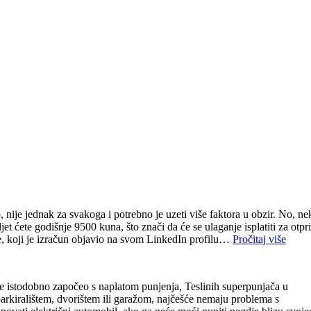
, nije jednak za svakoga i potrebno je uzeti više faktora u obzir. No, ne
t ćete godišnje 9500 kuna, što znači da će se ulaganje isplatiti za otpri
je, koji je izračun objavio na svom LinkedIn profilu…
Pročitaj više
 je istodobno započeo s naplatom punjenja, Teslinih superpunjača u
 parkiralištem, dvorištem ili garažom, najčešće nemaju problema s