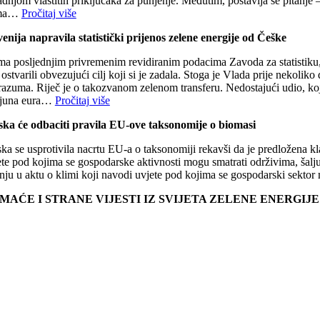
dnjom vlastitih priključaka za punjenje. Međutim, postavlja se pitanje 
ma…
Pročitaj više
venija napravila statistički prijenos zelene energije od Češke
a posljednjim privremenim revidiranim podacima Zavoda za statistiku, na
 ostvarili obvezujući cilj koji si je zadala. Stoga je Vlada prije neko
azuma. Riječ je o takozvanom zelenom transferu. Nedostajući udio, koji 
ijuna eura…
Pročitaj više
ska će odbaciti pravila EU-ove taksonomije o biomasi
ska se usprotivila nacrtu EU-a o taksonomiji rekavši da je predložena 
te pod kojima se gospodarske aktivnosti mogu smatrati održivima, šaljuć
nju u aktu o klimi koji navodi uvjete pod kojima se gospodarski sektor 
MAĆE I STRANE VIJESTI IZ SVIJETA ZELENE ENERGIJ