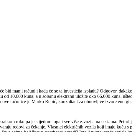
 biti manji računi i kada će se ta investicija isplatiti? Odgovor, dakako
su od 10.600 kuna, a u solarnu elektranu uložite oko 66.000 kuna, uštedje
za ove računice je Marko Rebić, konzultant za obnovljive izvore energi
kratkom roku pa je slijedom toga i sve više e-vozila na cestama. Petrol
varaju redovi za čekanje. Vlasnici električnih vozila koji imaju kuću s