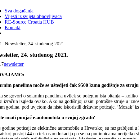
ggle
vigation
Sva događanja
Vijesti iz svijeta obnovljivaca
RE-Source Croatia HUB
Kontakt
Newsletter, 24. studenog 2021.
sletter, 24. studenog 2021.
17
newsletter
DVAJAMO:
arnim panelima može se uštedjeti čak 9500 kuna godišnje za struju
 se govori o solarnim panelima uvijek se potegnu ista pitanja – koliko će
i izračun izgleda ovako. Ako na godišnjoj razini potrošite struje u izno
am godina, pod uvjetom da niste iskoristili državne poticaje. ‘Mozak’ i
ite imati punjač e-automobila u svojoj zgradi?
 godine poticaji za električne automobile u Hrvatskoj su razgrabljeni u 
tskoj postoji 44 na tek osam lokacija pa se na punionicama nerijetko st