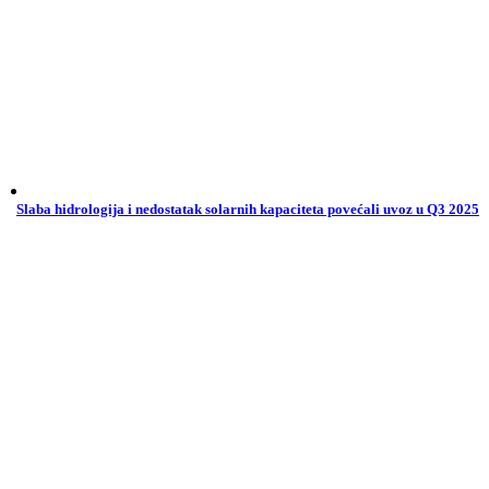
Slaba hidrologija i nedostatak solarnih kapaciteta povećali uvoz u Q3 2025