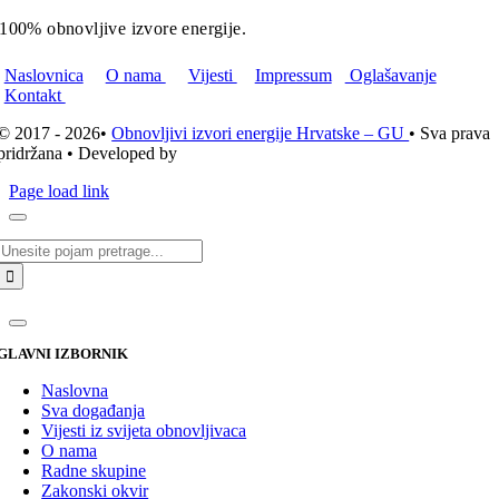
100% obnovljive izvore energije.
Naslovnica
O nama
Vijesti
Impressum
Oglašavanje
Kontakt
© 2017 - 2026•
Obnovljivi izvori energije Hrvatske – GU
• Sva prava
pridržana • Developed by
ICE STUDIO d.o.o.
Page load link
Traži...
GLAVNI IZBORNIK
Naslovna
Sva događanja
Vijesti iz svijeta obnovljivaca
O nama
Radne skupine
Zakonski okvir