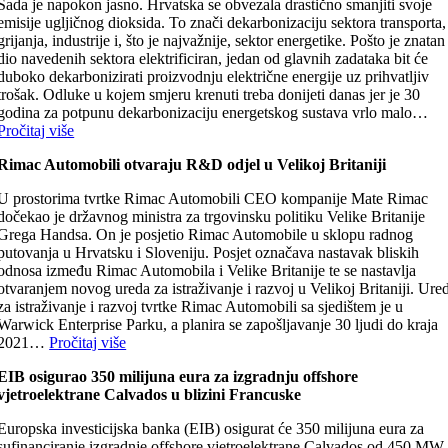
Sada je napokon jasno. Hrvatska se obvezala drastično smanjiti svoje
emisije ugljičnog dioksida. To znači dekarbonizaciju sektora transporta,
grijanja, industrije i, što je najvažnije, sektor energetike. Pošto je znatan
dio navedenih sektora elektrificiran, jedan od glavnih zadataka bit će
duboko dekarbonizirati proizvodnju električne energije uz prihvatljiv
trošak. Odluke u kojem smjeru krenuti treba donijeti danas jer je 30
godina za potpunu dekarbonizaciju energetskog sustava vrlo malo…
Pročitaj više
Rimac Automobili otvaraju R&D odjel u Velikoj Britaniji
U prostorima tvrtke Rimac Automobili CEO kompanije Mate Rimac
dočekao je državnog ministra za trgovinsku politiku Velike Britanije
Grega Handsa. On je posjetio Rimac Automobile u sklopu radnog
putovanja u Hrvatsku i Sloveniju. Posjet označava nastavak bliskih
odnosa između Rimac Automobila i Velike Britanije te se nastavlja
otvaranjem novog ureda za istraživanje i razvoj u Velikoj Britaniji. Ure
za istraživanje i razvoj tvrtke Rimac Automobili sa sjedištem je u
Warwick Enterprise Parku, a planira se zapošljavanje 30 ljudi do kraja
2021…
Pročitaj više
EIB osigurao 350 milijuna eura za izgradnju offshore
vjetroelektrane Calvados u blizini Francuske
Europska investicijska banka (EIB) osigurat će 350 milijuna eura za
sufinanciranje izgradnje offshore vjetroelektrane Calvados od 450 MW