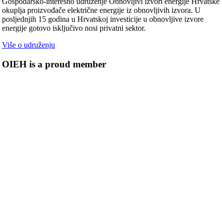
Gospodarsko-interesno udruženje Obnovljivi izvori energije Hrvatske
okuplja proizvođače električne energije iz obnovljivih izvora. U
posljednjih 15 godina u Hrvatskoj investicije u obnovljive izvore
energije gotovo isključivo nosi privatni sektor.
Više o udruženju
OIEH is a proud member