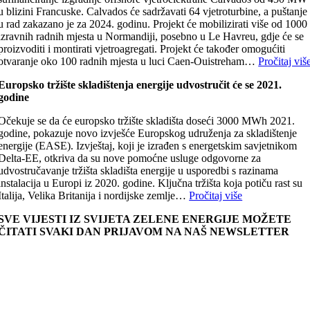
u blizini Francuske. Calvados će sadržavati 64 vjetroturbine, a puštanje
u rad zakazano je za 2024. godinu. Projekt će mobilizirati više od 1000
izravnih radnih mjesta u Normandiji, posebno u Le Havreu, gdje će se
proizvoditi i montirati vjetroagregati. Projekt će također omogućiti
otvaranje oko 100 radnih mjesta u luci Caen-Ouistreham…
Pročitaj viš
Europsko tržište skladištenja energije udvostručit će se 2021.
godine
Očekuje se da će europsko tržište skladišta doseći 3000 MWh 2021.
godine, pokazuje novo izvješće Europskog udruženja za skladištenje
energije (EASE). Izvještaj, koji je izrađen s energetskim savjetnikom
Delta-EE, otkriva da su nove pomoćne usluge odgovorne za
udvostručavanje tržišta skladišta energije u usporedbi s razinama
instalacija u Europi iz 2020. godine. Ključna tržišta koja potiču rast su
Italija, Velika Britanija i nordijske zemlje…
Pročitaj više
SVE VIJESTI IZ SVIJETA ZELENE ENERGIJE MOŽETE
ČITATI SVAKI DAN PRIJAVOM NA NAŠ NEWSLETTER