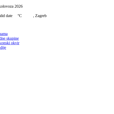
Skip
kolovoza 2026
to
content
lid date
°C
, Zagreb
on
nama
dne skupine
konski okvir
dije