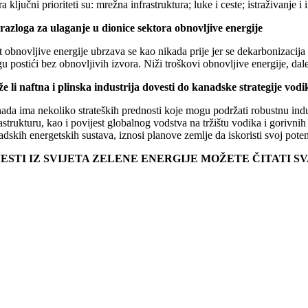
ra ključni prioriteti su: mrežna infrastruktura; luke i ceste; istraživanje
 razloga za ulaganje u dionice sektora obnovljive energije
 obnovljive energije ubrzava se kao nikada prije jer se dekarbonizacija š
 postići bez obnovljivih izvora. Niži troškovi obnovljive energije, dale
e li naftna i plinska industrija dovesti do kanadske strategije vodi
da ima nekoliko strateških prednosti koje mogu podržati robustnu indust
astrukturu, kao i povijest globalnog vodstva na tržištu vodika i gorivn
adskih energetskih sustava, iznosi planove zemlje da iskoristi svoj po
JESTI IZ SVIJETA ZELENE ENERGIJE MOŽETE ČITATI 