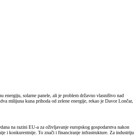
u energiju, solarne panele, ali je problem državno vlasništvo nad
 dva milijuna kuna prihoda od zelene energije, rekao je Davor Lončar,
esedana na razini EU-a za oživljavanje europskog gospodarstva nakon
 i konkurentnije. To znači i financiranje infrastrukture. Za industriju