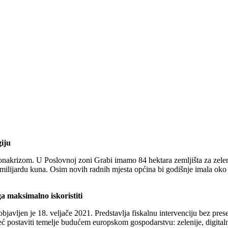
giju
ronakrizom. U Poslovnoj zoni Grabi imamo 84 hektara zemljišta za zelen
h milijardu kuna. Osim novih radnih mjesta općina bi godišnje imala oko
 maksimalno iskoristiti
javljen je 18. veljače 2021. Predstavlja fiskalnu intervenciju bez pr
postaviti temelje budućem europskom gospodarstvu: zelenije, digitalnije