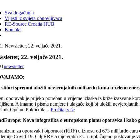
ggle
vigation
Sva događanja
Vijesti iz svijeta obnovljivaca
RE-Source Croatia HUB
Kontakt
Newsletter, 22. veljače 2021.
sletter, 22. veljače 2021.
21
newsletter
DVAJAMO:
estitori spremni uložiti nevjerojatnih milijardu kuna u zelenu ener
eni oporavak je prijeko potreban u vrijeme izlaska iz krize izazvane ko
ljištem. A imamo i pisma namjere i ulagače koji bi uložili nevjerojatni
elnik Općine Pokličnik…
Pročitaj više
dEurope: Nova infografika o europskom planu oporavka i kako ga
anizam za oporavak i otpornost (RRF) u iznosu od 673 milijarde eura ob
emije Covid-19. Cilj RRF-a nije vratiti EU u uobičajeno poslovanje već 