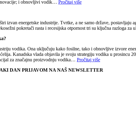
 i inovacije; i obnovljivi vodik…
Pročitaj više
iri izvan energetske industrije. Tvrtke, a ne samo države, postavljaju agr
kosežni pokretači rasta i recesijska otpornost tri su ključna razloga za
ka?
riju vodika. Ona uključuju kako fosilne, tako i obnovljive izvore energi
ih ćelija. Kanadska vlada objavila je svoju strategiju vodika u prosincu
tencijal za značajnu proizvodnju vodika…
Pročitaj više
SVAKI DAN PRIJAVOM NA NAŠ NEWSLETTER