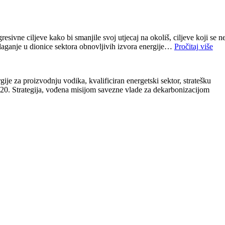
esivne ciljeve kako bi smanjile svoj utjecaj na okoliš, ciljeve koji se n
 ulaganje u dionice sektora obnovljivih izvora energije…
Pročitaj više
je za proizvodnju vodika, kvalificiran energetski sektor, stratešku
 2020. Strategija, vođena misijom savezne vlade za dekarbonizacijom