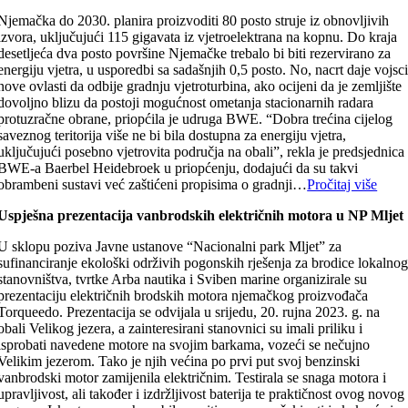
Njemačka do 2030. planira proizvoditi 80 posto struje iz obnovljivih
izvora, uključujući 115 gigavata iz vjetroelektrana na kopnu. Do kraja
desetljeća dva posto površine Njemačke trebalo bi biti rezervirano za
energiju vjetra, u usporedbi sa sadašnjih 0,5 posto. No, nacrt daje vojsc
nove ovlasti da odbije gradnju vjetroturbina, ako ocijeni da je zemljište
dovoljno blizu da postoji mogućnost ometanja stacionarnih radara
protuzračne obrane, priopćila je udruga BWE. “Dobra trećina cijelog
saveznog teritorija više ne bi bila dostupna za energiju vjetra,
uključujući posebno vjetrovita područja na obali”, rekla je predsjednica
BWE-a Baerbel Heidebroek u priopćenju, dodajući da su takvi
obrambeni sustavi već zaštićeni propisima o gradnji…
Pročitaj više
Uspješna prezentacija vanbrodskih električnih motora u NP Mljet
U sklopu poziva Javne ustanove “Nacionalni park Mljet” za
sufinanciranje ekološki održivih pogonskih rješenja za brodice lokalno
stanovništva, tvrtke Arba nautika i Sviben marine organizirale su
prezentaciju električnih brodskih motora njemačkog proizvođača
Torqueedo. Prezentacija se odvijala u srijedu, 20. rujna 2023. g. na
obali Velikog jezera, a zainteresirani stanovnici su imali priliku i
isprobati navedene motore na svojim barkama, vozeći se nečujno
Velikim jezerom. Tako je njih većina po prvi put svoj benzinski
vanbrodski motor zamijenila električnim. Testirala se snaga motora i
upravljivost, ali također i izdržljivost baterija te praktičnost ovog novog