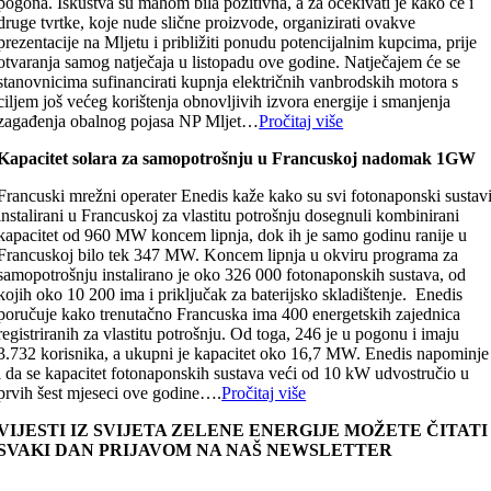
pogona. Iskustva su mahom bila pozitivna, a za očekivati je kako će i
druge tvrtke, koje nude slične proizvode, organizirati ovakve
prezentacije na Mljetu i približiti ponudu potencijalnim kupcima, prije
otvaranja samog natječaja u listopadu ove godine. Natječajem će se
stanovnicima sufinancirati kupnja električnih vanbrodskih motora s
ciljem još većeg korištenja obnovljivih izvora energije i smanjenja
zagađenja obalnog pojasa NP Mljet…
Pročitaj više
Kapacitet solara za samopotrošnju u Francuskoj nadomak 1GW
Francuski mrežni operater Enedis kaže kako su svi fotonaponski sustav
instalirani u Francuskoj za vlastitu potrošnju dosegnuli kombinirani
kapacitet od 960 MW koncem lipnja, dok ih je samo godinu ranije u
Francuskoj bilo tek 347 MW. Koncem lipnja u okviru programa za
samopotrošnju instalirano je oko 326 000 fotonaponskih sustava, od
kojih oko 10 200 ima i priključak za baterijsko skladištenje. Enedis
poručuje kako trenutačno Francuska ima 400 energetskih zajednica
registriranih za vlastitu potrošnju. Od toga, 246 je u pogonu i imaju
3.732 korisnika, a ukupni je kapacitet oko 16,7 MW. Enedis napominje
i da se kapacitet fotonaponskih sustava veći od 10 kW udvostručio u
prvih šest mjeseci ove godine….
Pročitaj više
VIJESTI IZ SVIJETA ZELENE ENERGIJE MOŽETE ČITATI
SVAKI DAN PRIJAVOM NA NAŠ NEWSLETTER