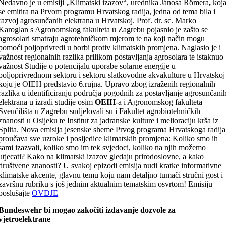
Nedavno je u emisiji „Klimatski izazov“, urednika Jánosa Römera
,
koj
se emitira na Prvom programu Hrvatskog radija, jedna od tema bila i
razvoj agrosunčanih elektrana u Hrvatskoj. Prof. dr. sc. Marko
Karoglan s Agronomskog fakulteta u Zagrebu pojasnio je zašto se
agrosolari smatraju agrotehničkom mjerom te na koji način mogu
pomoći poljoprivredi u borbi protiv klimatskih promjena. Naglasio je i
važnost regionalnih razlika prilikom postavljanja agrosolara te istaknuo
važnost Studije o potencijalu uporabe solarne energije u
poljoprivrednom sektoru i sektoru slatkovodne akvakulture u Hrvatskoj
koju je OIEH predstavio 6.rujna. Upravo zbog izraženih regionalnih
razlika u identificiranju područja pogodnih za postavljanje agrosunčani
elektrana u izradi studije osim
OEIH
-a i Agronomskog fakulteta
Sveučilišta u Zagrebu sudjelovali su i Fakultet agrobiotehničkih
znanosti u Osijeku te Institut za jadranske kulture i melioraciju krša iz
Splita. Nova emisija jesenske sheme Prvog programa Hrvatskoga radija
proučava sve uzroke i posljedice klimatskih promjena: Koliko smo ih
sami izazvali, koliko smo im tek svjedoci, koliko na njih možemo
utjecati? Kako na klimatski izazov gledaju prirodoslovne, a kako
društvene znanosti? U svakoj epizodi emisija nudi kratke informativne
klimatske akcente, glavnu temu koju nam detaljno tumači stručni gost i
završnu rubriku s još jednim aktualnim tematskim osvrtom! Emisiju
poslušajte
OVDJE
Bundeswehr bi mogao zakočiti izdavanje dozvole za
vjetroelektrane