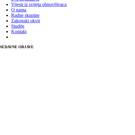
Vijesti iz svijeta obnovljivaca
O nama
Radne skupine
Zakonski okvir
Studije
Kontakt
NEDAVNE OBJAVE