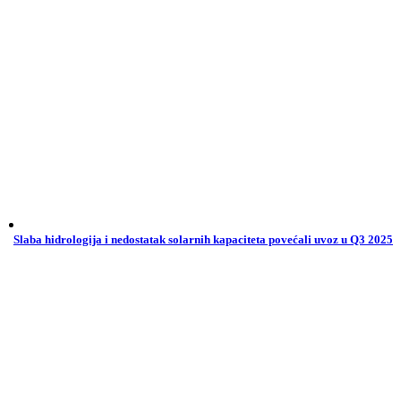
Slaba hidrologija i nedostatak solarnih kapaciteta povećali uvoz u Q3 2025