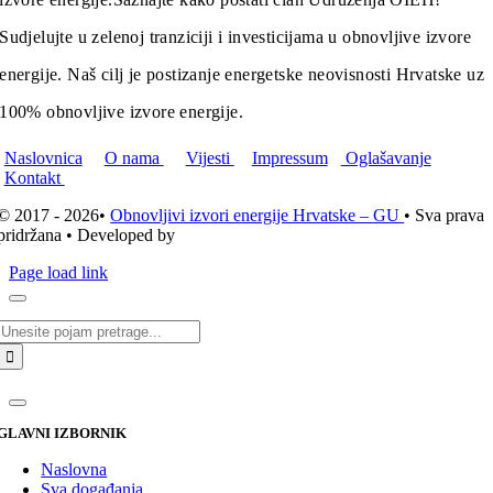
Sudjelujte u zelenoj tranziciji i investicijama u obnovljive izvore
energije. Naš cilj je postizanje energetske neovisnosti Hrvatske uz
100% obnovljive izvore energije.
Naslovnica
O nama
Vijesti
Impressum
Oglašavanje
Kontakt
© 2017 - 2026•
Obnovljivi izvori energije Hrvatske – GU
• Sva prava
pridržana • Developed by
ICE STUDIO d.o.o.
Page load link
Traži...
GLAVNI IZBORNIK
Naslovna
Sva događanja