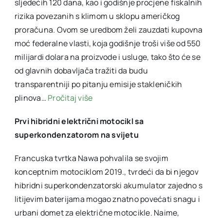
sljedećih 120 dana, kao i godišnje procjene fiskalnih
rizika povezanih s klimom u sklopu američkog
proračuna. Ovom se uredbom želi zauzdati kupovna
moć federalne vlasti, koja godišnje troši više od 550
milijardi dolara na proizvode i usluge, tako što će se
od glavnih dobavljača tražiti da budu
transparentniji po pitanju emisije stakleničkih
plinova…
Pročitaj više
Prvi hibridni električni motocikl sa
superkondenzatorom na svijetu
Francuska tvrtka Nawa pohvalila se svojim
konceptnim motociklom 2019., tvrdeći da bi njegov
hibridni superkondenzatorski akumulator zajedno s
litijevim baterijama mogao znatno povećati snagu i
urbani domet za električne motocikle. Naime,