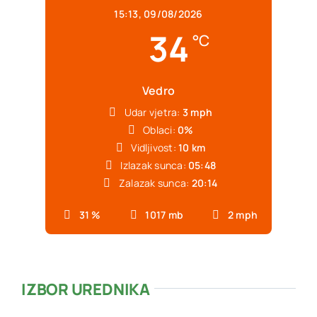
15:13,
09/08/2026
34
°C
Vedro
Udar vjetra:
3 mph
Oblaci:
0%
Vidljivost:
10 km
Izlazak sunca:
05:48
Zalazak sunca:
20:14
31 %
1017 mb
2 mph
IZBOR UREDNIKA