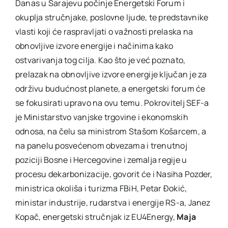
Danas u Sarajevu počinje Energetski Forum i
okuplja stručnjake, poslovne ljude, te predstavnike
vlasti koji će raspravljati o važnosti prelaska na
obnovljive izvore energije i načinima kako
ostvarivanja tog cilja. Kao što je već poznato,
prelazak na obnovljive izvore energije ključan je za
održivu budućnost planete, a energetski forum će
se fokusirati upravo na ovu temu. Pokrovitelj SEF-a
je Ministarstvo vanjske trgovine i ekonomskih
odnosa, na čelu sa ministrom Stašom Košarcem, a
na panelu posvećenom obvezama i trenutnoj
poziciji Bosne i Hercegovine i zemalja regije u
procesu dekarbonizacije, govorit će i Nasiha Pozder,
ministrica okoliša i turizma FBiH, Petar Đokić,
ministar industrije, rudarstva i energije RS-a, Janez
Kopač, energetski stručnjak iz EU4Energy,
Maja