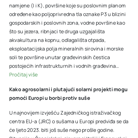
namjene (I i K), površine koje su poslovnim planom
određene kao poljoprivredna tla oznake P3 u blizini
gospodarskih i poslovnih zona, vodne površine kao
što su jezera, ribnjaci te druga uzgajališta
akvakultura na kopnu, odlagališta otpada,
eksploatacijska polja mineralnih sirovina i morske
soli te površine unutar građevinskih čestica
postojećih infrastrukturnih i vodnih građevina…
Pročitaj više
Kako agrosolarni i plutajući solarni projekti mogu
pomoći Europi u borbi protiv suše
U najnovijem izvješću Zajedničkog istraživačkog
centra EU-a (JRC) o sušama u Europi predviđa se da
će ljeto 2023. biti još suše nego prošle godine.