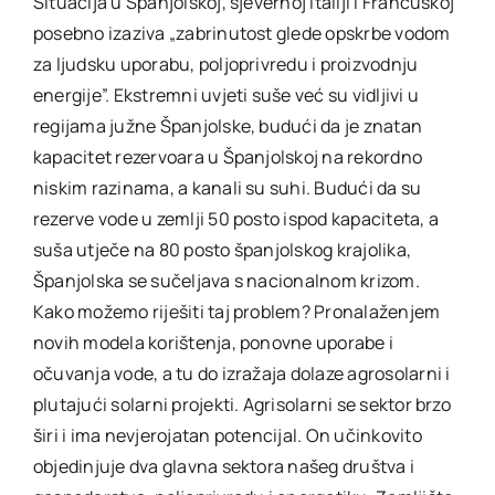
Situacija u Španjolskoj, sjevernoj Italiji i Francuskoj
posebno izaziva „zabrinutost glede opskrbe vodom
za ljudsku uporabu, poljoprivredu i proizvodnju
energije”. Ekstremni uvjeti suše već su vidljivi u
regijama južne Španjolske, budući da je znatan
kapacitet rezervoara u Španjolskoj na rekordno
niskim razinama, a kanali su suhi. Budući da su
rezerve vode u zemlji 50 posto ispod kapaciteta, a
suša utječe na 80 posto španjolskog krajolika,
Španjolska se sučeljava s nacionalnom krizom.
Kako možemo riješiti taj problem? Pronalaženjem
novih modela korištenja, ponovne uporabe i
očuvanja vode, a tu do izražaja dolaze agrosolarni i
plutajući solarni projekti. Agrisolarni se sektor brzo
širi i ima nevjerojatan potencijal. On učinkovito
objedinjuje dva glavna sektora našeg društva i