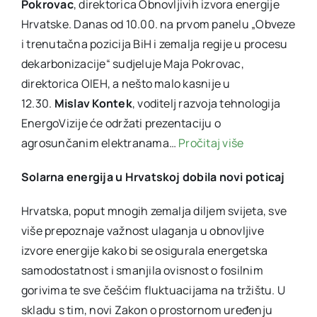
Pokrovac
, direktorica Obnovljivih izvora energije
Hrvatske. Danas od 10.00. na prvom panelu „Obveze
i trenutačna pozicija BiH i zemalja regije u procesu
dekarbonizacije“ sudjeluje Maja Pokrovac,
direktorica OIEH, a nešto malo kasnije u
12.30.
Mislav Kontek
, voditelj razvoja tehnologija
EnergoVizije će održati prezentaciju o
agrosunčanim elektranama…
Pročitaj više
Solarna energija u Hrvatskoj dobila novi poticaj
Hrvatska, poput mnogih zemalja diljem svijeta, sve
više prepoznaje važnost ulaganja u obnovljive
izvore energije kako bi se osigurala energetska
samodostatnost i smanjila ovisnost o fosilnim
gorivima te sve češćim fluktuacijama na tržištu. U
skladu s tim, novi Zakon o prostornom uređenju