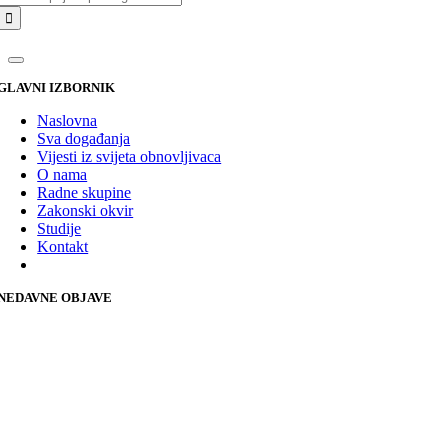
GLAVNI IZBORNIK
Naslovna
Sva događanja
Vijesti iz svijeta obnovljivaca
O nama
Radne skupine
Zakonski okvir
Studije
Kontakt
NEDAVNE OBJAVE