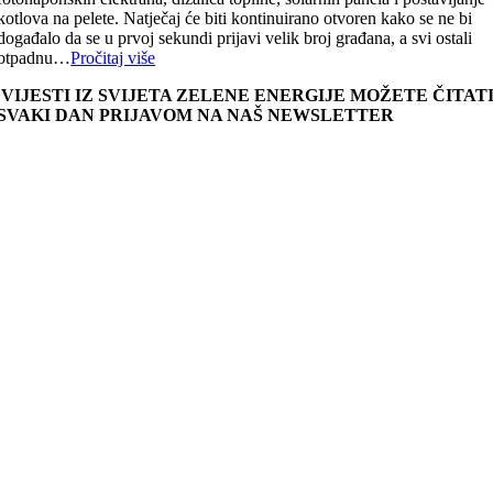
kotlova na pelete. Natječaj će biti kontinuirano otvoren kako se ne bi
događalo da se u prvoj sekundi prijavi velik broj građana, a svi ostali
otpadnu…
Pročitaj više
VIJESTI IZ SVIJETA ZELENE ENERGIJE MOŽETE ČITAT
SVAKI DAN PRIJAVOM NA NAŠ NEWSLETTER