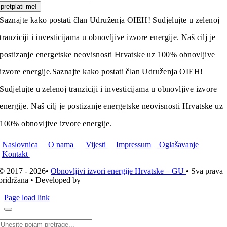
pretplati me!
Saznajte kako postati član Udruženja OIEH! Sudjelujte u zelenoj
tranziciji i investicijama u obnovljive izvore energije. Naš cilj je
postizanje energetske neovisnosti Hrvatske uz 100% obnovljive
izvore energije.
Saznajte kako postati član Udruženja OIEH!
Sudjelujte u zelenoj tranziciji i investicijama u obnovljive izvore
energije. Naš cilj je postizanje energetske neovisnosti Hrvatske uz
100% obnovljive izvore energije.
Naslovnica
O nama
Vijesti
Impressum
Oglašavanje
Kontakt
© 2017 - 2026•
Obnovljivi izvori energije Hrvatske – GU
• Sva prava
pridržana • Developed by
ICE STUDIO d.o.o.
Page load link
Traži...