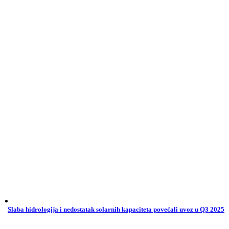
Slaba hidrologija i nedostatak solarnih kapaciteta povećali uvoz u Q3 2025