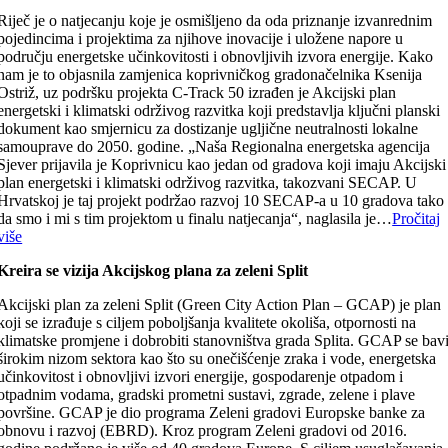
Riječ je o natjecanju koje je osmišljeno da oda priznanje izvanrednim
pojedincima i projektima za njihove inovacije i uložene napore u
području energetske učinkovitosti i obnovljivih izvora energije. Kako
nam je to objasnila zamjenica koprivničkog gradonačelnika Ksenija
Ostriž, uz podršku projekta C-Track 50 izrađen je Akcijski plan
energetski i klimatski održivog razvitka koji predstavlja ključni planski
dokument kao smjernicu za dostizanje ugljične neutralnosti lokalne
samouprave do 2050. godine. „Naša Regionalna energetska agencija
Sjever prijavila je Koprivnicu kao jedan od gradova koji imaju Akcijski
plan energetski i klimatski održivog razvitka, takozvani SECAP. U
Hrvatskoj je taj projekt podržao razvoj 10 SECAP-a u 10 gradova tako
da smo i mi s tim projektom u finalu natjecanja“, naglasila je…
Pročitaj
više
Kreira se vizija Akcijskog plana za zeleni Split
Akcijski plan za zeleni Split (Green City Action Plan – GCAP) je plan
koji se izrađuje s ciljem poboljšanja kvalitete okoliša, otpornosti na
klimatske promjene i dobrobiti stanovništva grada Splita. GCAP se bav
širokim nizom sektora kao što su onečišćenje zraka i vode, energetska
učinkovitost i obnovljivi izvori energije, gospodarenje otpadom i
otpadnim vodama, gradski prometni sustavi, zgrade, zelene i plave
površine. GCAP je dio programa Zeleni gradovi Europske banke za
obnovu i razvoj (EBRD). Kroz program Zeleni gradovi od 2016.