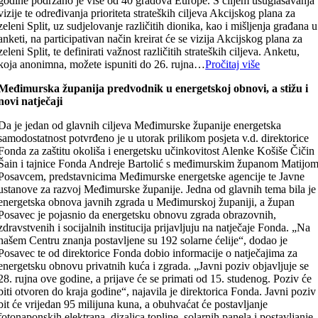
godine podržano je više od 40 gradova Europe. S ciljem usuglašavanja
vizije te određivanja prioriteta strateških ciljeva Akcijskog plana za
zeleni Split, uz sudjelovanje različitih dionika, kao i mišljenja građana u
anketi, na participativan način kreirat će se vizija Akcijskog plana za
zeleni Split, te definirati važnost različitih strateških ciljeva. Anketu,
koja anonimna, možete ispuniti do 26. rujna…
Pročitaj više
Međimurska županija predvodnik u energetskoj obnovi, a stižu i
novi natječaji
Da je jedan od glavnih ciljeva Međimurske županije energetska
samodostatnost potvrđeno je u utorak prilikom posjeta v.d. direktorice
Fonda za zaštitu okoliša i energetsku učinkovitost Alenke Košiše Čičin
Šain i tajnice Fonda Andreje Bartolić s međimurskim županom Matijo
Posavcem, predstavnicima Međimurske energetske agencije te Javne
ustanove za razvoj Međimurske županije. Jedna od glavnih tema bila je
energetska obnova javnih zgrada u Međimurskoj županiji, a župan
Posavec je pojasnio da energetsku obnovu zgrada obrazovnih,
zdravstvenih i socijalnih institucija prijavljuju na natječaje Fonda. „Na
našem Centru znanja postavljene su 192 solarne ćelije“, dodao je
Posavec te od direktorice Fonda dobio informacije o natječajima za
energetsku obnovu privatnih kuća i zgrada. „Javni poziv objavljuje se
28. rujna ove godine, a prijave će se primati od 15. studenog. Poziv će
biti otvoren do kraja godine“, najavila je direktorica Fonda. Javni poziv
bit će vrijedan 95 milijuna kuna, a obuhvaćat će postavljanje
fotonaponskih elektrana, dizalica topline, solarnih panela i postavljanje