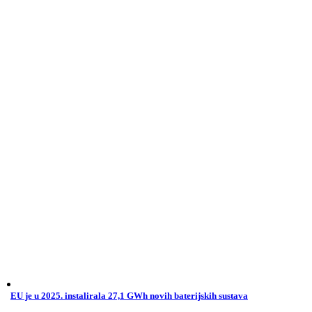
EU je u 2025. instalirala 27,1 GWh novih baterijskih sustava