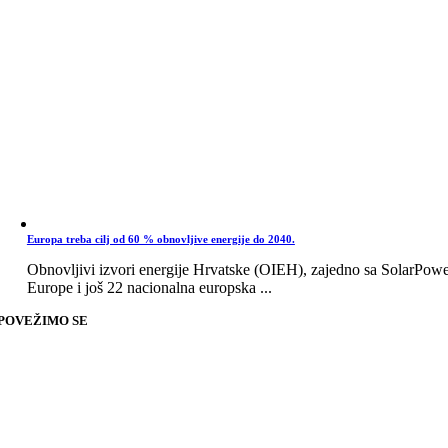
Europa treba cilj od 60 % obnovljive energije do 2040.
Obnovljivi izvori energije Hrvatske (OIEH), zajedno sa SolarPow
Europe i još 22 nacionalna europska ...
POVEŽIMO SE
Go
to
Top