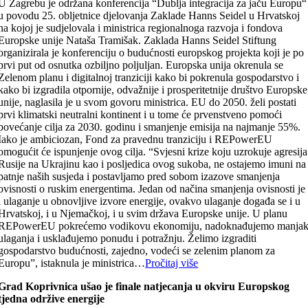
U Zagrebu je održana konferencija “Dublja integracija za jaču Europu“
u povodu 25. obljetnice djelovanja Zaklade Hanns Seidel u Hrvatskoj
na kojoj je sudjelovala i ministrica regionalnoga razvoja i fondova
Europske unije Nataša Tramišak. Zaklada Hanns Seidel Stiftung
organizirala je konferenciju o budućnosti europskog projekta koji je po
prvi put od osnutka ozbiljno poljuljan. Europska unija okrenula se
Zelenom planu i digitalnoj tranziciji kako bi pokrenula gospodarstvo i
kako bi izgradila otpornije, odvažnije i prosperitetnije društvo Europske
unije, naglasila je u svom govoru ministrica. EU do 2050. želi postati
prvi klimatski neutralni kontinent i u tome će prvenstveno pomoći
povećanje cilja za 2030. godinu i smanjenje emisija na najmanje 55%.
Iako je ambiciozan, Fond za pravednu tranziciju i REPowerEU
omogućit će ispunjenje ovog cilja. “Svjesni krize koju uzrokuje agresija
Rusije na Ukrajinu kao i posljedica ovog sukoba, ne ostajemo imuni na
patnje naših susjeda i postavljamo pred sobom izazove smanjenja
ovisnosti o ruskim energentima. Jedan od načina smanjenja ovisnosti je
i ulaganje u obnovljive izvore energije, ovakvo ulaganje događa se i u
Hrvatskoj, i u Njemačkoj, i u svim država Europske unije. U planu
REPowerEU pokrećemo vodikovu ekonomiju, nadoknađujemo manja
ulaganja i usklađujemo ponudu i potražnju. Želimo izgraditi
gospodarstvo budućnosti, zajedno, vodeći se zelenim planom za
Europu”, istaknula je ministrica…
Pročitaj više
Grad Koprivnica ušao je finale natjecanja u okviru Europskog
tjedna održive energije