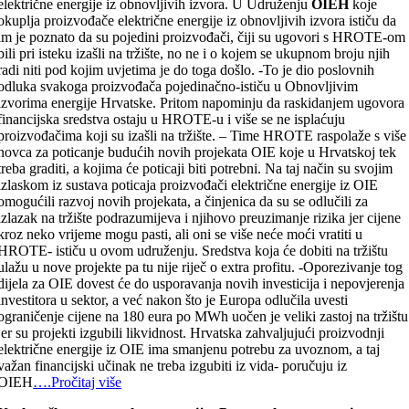
električne energije iz obnovljivih izvora. U Udruženju
OIEH
koje
okuplja proizvođače električne energije iz obnovljivih izvora ističu da
im je poznato da su pojedini proizvođači, čiji su ugovori s HROTE-om
bili pri isteku izašli na tržište, no ne i o kojem se ukupnom broju njih
radi niti pod kojim uvjetima je do toga došlo. -To je dio poslovnih
odluka svakoga proizvođača pojedinačno-ističu u Obnovljivim
izvorima energije Hrvatske. Pritom napominju da raskidanjem ugovora
financijska sredstva ostaju u HROTE-u i više se ne isplaćuju
proizvođačima koji su izašli na tržište. – Time HROTE raspolaže s više
novca za poticanje budućih novih projekata OIE koje u Hrvatskoj tek
treba graditi, a kojima će poticaji biti potrebni. Na taj način su svojim
izlaskom iz sustava poticaja proizvođači električne energije iz OIE
omogućili razvoj novih projekata, a činjenica da su se odlučili za
izlazak na tržište podrazumijeva i njihovo preuzimanje rizika jer cijene
kroz neko vrijeme mogu pasti, ali oni se više neće moći vratiti u
HROTE- ističu u ovom udruženju. Sredstva koja će dobiti na tržištu
ulažu u nove projekte pa tu nije riječ o extra profitu. -Oporezivanje tog
dijela za OIE dovest će do usporavanja novih investicija i nepovjerenja
investitora u sektor, a već nakon što je Europa odlučila uvesti
ograničenje cijene na 180 eura po MWh uočen je veliki zastoj na tržištu
jer su projekti izgubili likvidnost. Hrvatska zahvaljujući proizvodnji
električne energije iz OIE ima smanjenu potrebu za uvoznom, a taj
važan financijski učinak ne treba izgubiti iz vida- poručuju iz
OIEH
….Pročitaj više