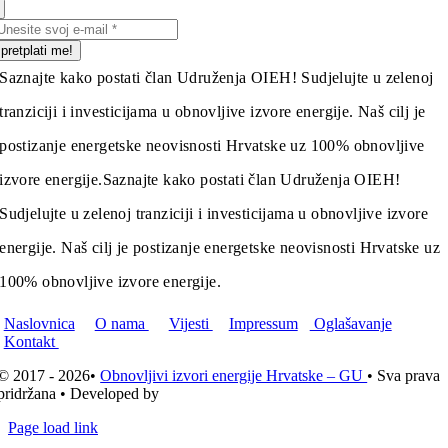
pretplati me!
Saznajte kako postati član Udruženja OIEH! Sudjelujte u zelenoj
tranziciji i investicijama u obnovljive izvore energije. Naš cilj je
postizanje energetske neovisnosti Hrvatske uz 100% obnovljive
izvore energije.
Saznajte kako postati član Udruženja OIEH!
Sudjelujte u zelenoj tranziciji i investicijama u obnovljive izvore
energije. Naš cilj je postizanje energetske neovisnosti Hrvatske uz
100% obnovljive izvore energije.
Naslovnica
O nama
Vijesti
Impressum
Oglašavanje
Kontakt
© 2017 - 2026•
Obnovljivi izvori energije Hrvatske – GU
• Sva prava
pridržana • Developed by
ICE STUDIO d.o.o.
Page load link