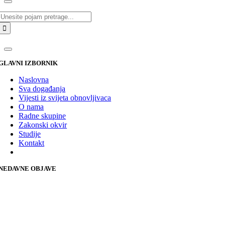
Traži...
GLAVNI IZBORNIK
Naslovna
Sva događanja
Vijesti iz svijeta obnovljivaca
O nama
Radne skupine
Zakonski okvir
Studije
Kontakt
NEDAVNE OBJAVE