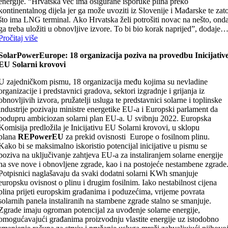
energije. “Hrvatska već ima osigurane isporuke plina preko
kontinentalnog dijela jer ga može uvoziti iz Slovenije i Mađarske te zat
što ima LNG terminal. Ako Hrvatska želi potrošiti novac na nešto, ond
ga treba uložiti u obnovljive izvore. To bi bio korak naprijed”, dodaje
Pročitaj više
SolarPowerEurope: 18 organizacija poziva na provedbu Inicijativ
EU Solarni krovovi
U zajedničkom pismu, 18 organizacija među kojima su nevladine
organizacije i predstavnici gradova, sektori izgradnje i grijanja iz
obnovljivih izvora, pružatelji usluga te predstavnici solarne i toplinske
industrije pozivaju ministre energetike EU-a i Europski parlament da
podupru ambiciozan solarni plan EU-a. U svibnju 2022. Europska
Komisija predložila je Inicijativu EU Solarni krovovi, u sklopu
plana
REPowerEU
za prekid ovisnosti Europe o fosilnom plinu.
Kako bi se maksimalno iskoristio potencijal inicijative u pismu se
poziva na uključivanje zahtjeva EU-a za instaliranjem solarne energije
na sve nove i obnovljene zgrade, kao i na postojeće nestambene zgrade
Potpisnici naglašavaju da svaki dodatni solarni KWh smanjuje
europsku ovisnost o plinu i drugim fosilnim. Iako nestabilnost cijena
plina prijeti europskim građanima i poduzećima, vrijeme povrata
solarnih panela instaliranih na stambene zgrade stalno se smanjuje.
Zgrade imaju ogroman potencijal za uvođenje solarne energije,
omogućavajući građanima proizvodnju vlastite energije uz istodobno