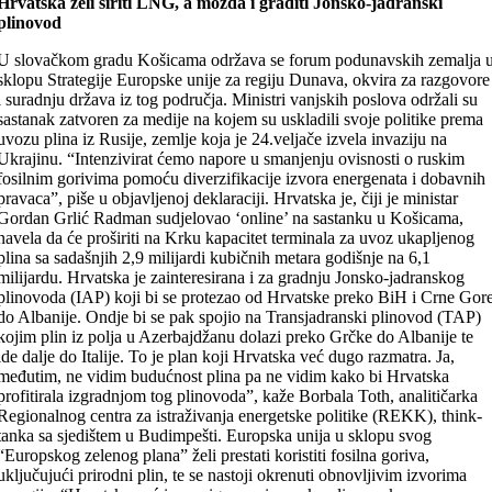
Hrvatska želi širiti LNG, a možda i graditi Jonsko-jadranski
plinovod
U slovačkom gradu Košicama održava se forum podunavskih zemalja 
sklopu Strategije Europske unije za regiju Dunava, okvira za razgovore
i suradnju država iz tog područja. Ministri vanjskih poslova održali su
sastanak zatvoren za medije na kojem su uskladili svoje politike prema
uvozu plina iz Rusije, zemlje koja je 24.veljače izvela invaziju na
Ukrajinu. “Intenzivirat ćemo napore u smanjenju ovisnosti o ruskim
fosilnim gorivima pomoću diverzifikacije izvora energenata i dobavnih
pravaca”, piše u objavljenoj deklaraciji. Hrvatska je, čiji je ministar
Gordan Grlić Radman sudjelovao ‘online’ na sastanku u Košicama,
navela da će proširiti na Krku kapacitet terminala za uvoz ukapljenog
plina sa sadašnjih 2,9 milijardi kubičnih metara godišnje na 6,1
milijardu. Hrvatska je zainteresirana i za gradnju Jonsko-jadranskog
plinovoda (IAP) koji bi se protezao od Hrvatske preko BiH i Crne Gor
do Albanije. Ondje bi se pak spojio na Transjadranski plinovod (TAP)
kojim plin iz polja u Azerbajdžanu dolazi preko Grčke do Albanije te
ide dalje do Italije. To je plan koji Hrvatska već dugo razmatra. Ja,
međutim, ne vidim budućnost plina pa ne vidim kako bi Hrvatska
profitirala izgradnjom tog plinovoda”, kaže Borbala Toth, analitičarka
Regionalnog centra za istraživanja energetske politike (REKK), think-
tanka sa sjedištem u Budimpešti. Europska unija u sklopu svog
“Europskog zelenog plana” želi prestati koristiti fosilna goriva,
uključujući prirodni plin, te se nastoji okrenuti obnovljivim izvorima