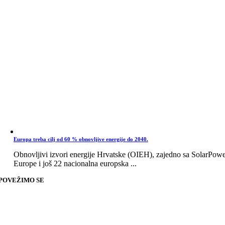
Europa treba cilj od 60 % obnovljive energije do 2040.
Obnovljivi izvori energije Hrvatske (OIEH), zajedno sa SolarPow
Europe i još 22 nacionalna europska ...
POVEŽIMO SE
Go
to
Top