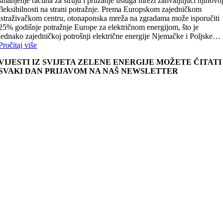
smanjenje računa za struju i pružanje usluga mreži zahvaljujući njihovo
fleksibilnosti na strani potražnje. Prema Europskom zajedničkom
istraživačkom centru, otonaponska mreža na zgradama može isporučiti
25% godišnje potražnje Europe za električnom energijom, što je
jednako zajedničkoj potrošnji električne energije Njemačke i Poljske…
Pročitaj više
VIJESTI IZ SVIJETA ZELENE ENERGIJE MOŽETE ČITATI
SVAKI DAN PRIJAVOM NA NAŠ NEWSLETTER