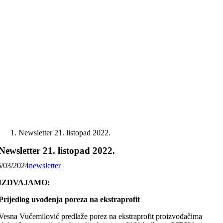
Skip
to
content
Newsletter 21. listopad 2022.
Newsletter 21. listopad 2022.
6/03/2024
newsletter
IZDVAJAMO:
Prijedlog uvođenja poreza na ekstraprofit
Vesna Vučemilović predlaže porez na ekstraprofit proizvođačima