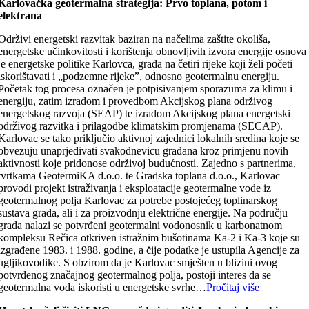
Karlovačka geotermalna strategija: Prvo toplana, potom i
elektrana
Održivi energetski razvitak baziran na načelima zaštite okoliša,
energetske učinkovitosti i korištenja obnovljivih izvora energije osnova
je energetske politike Karlovca, grada na četiri rijeke koji želi početi
iskorištavati i „podzemne rijeke”, odnosno geotermalnu energiju.
Početak tog procesa označen je potpisivanjem sporazuma za klimu i
energiju, zatim izradom i provedbom Akcijskog plana održivog
energetskog razvoja (SEAP) te izradom Akcijskog plana energetski
održivog razvitka i prilagodbe klimatskim promjenama (SECAP).
Karlovac se tako priključio aktivnoj zajednici lokalnih sredina koje se
obvezuju unaprjeđivati svakodnevicu građana kroz primjenu novih
aktivnosti koje pridonose održivoj budućnosti. Zajedno s partnerima,
tvrtkama GeotermiKA d.o.o. te Gradska toplana d.o.o., Karlovac
provodi projekt istraživanja i eksploatacije geotermalne vode iz
geotermalnog polja Karlovac za potrebe postojećeg toplinarskog
sustava grada, ali i za proizvodnju električne energije. Na području
grada nalazi se potvrđeni geotermalni vodonosnik u karbonatnom
kompleksu Rečica otkriven istražnim bušotinama Ka-2 i Ka-3 koje su
izgrađene 1983. i 1988. godine, a čije podatke je ustupila Agencije za
ugljikovodike. S obzirom da je Karlovac smješten u blizini ovog
potvrđenog značajnog geotermalnog polja, postoji interes da se
geotermalna voda iskoristi u energetske svrhe…
Pročitaj više