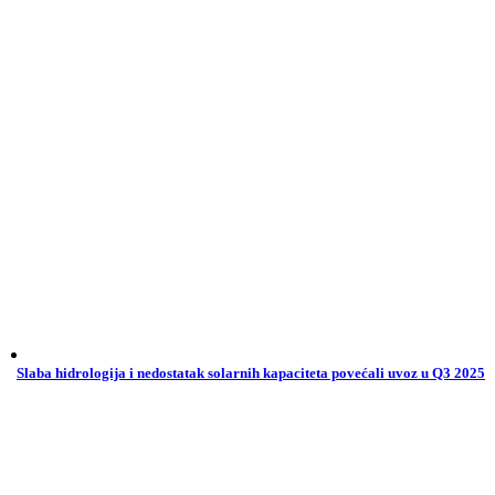
Slaba hidrologija i nedostatak solarnih kapaciteta povećali uvoz u Q3 2025