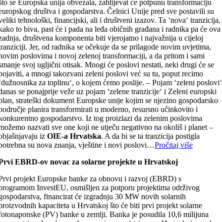
što se Europska unija obvezala, zahtijevat će potpunu transformaciju
europskog društva i gospodarstva. Čelnici Unije pred sve postavili su
veliki tehnološki, financijski, ali i društveni izazov. Ta ‘nova‘ tranzicija,
kako to biva, past će i pada na leđa običnih građana i radnika pa će ova
zadnja, društvena komponenta biti vjerojatno i najvažnija u cijeloj
tranziciji. Jer, od radnika se očekuje da se prilagode novim uvjetima,
novim poslovima i novoj zelenoj transformaciji, a da pritom i sami
smanje svoj ugljični otisak. Mnogi će poslovi nestati, neki drugi će se
pojaviti, a mnogi takozvani zeleni poslovi već su tu, poput recimo
‘dužnosnika za toplinu‘, o kojem ćemo poslije. – Pojam ‘zeleni poslovi
danas se ponajprije veže uz pojam ‘zelene tranzicije‘ i Zeleni europski
plan, strateški dokument Europske unije kojim se njezino gospodarsko
područje planira transformirati u moderno, resursno učinkovito i
konkurentno gospodarstvo. Iz tog proizlazi da zelenim poslovima
možemo nazvati sve one koji ne utječu negativno na okoliš i planet –
objašnjavaju iz
OIE-a Hrvatska
. A da bi se ta tranzicija postigla
potrebna su nova znanja, vještine i novi poslovi…
Pročitaj više
Prvi EBRD-ov novac za solarne projekte u Hrvatskoj
Prvi projekt Europske banke za obnovu i razvoj (EBRD) s
programom InvestEU, osmišljen za potporu projektima održivog
gospodarstva, financirat će izgradnju 30 MW novih solarnih
proizvodnih kapaciteta u Hrvatskoj što će biti prvi projekt solarne
fotonaponske (PV) banke u zemlji. Banka je posudila 10,6 milijuna