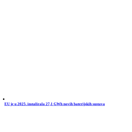
EU je u 2025. instalirala 27,1 GWh novih baterijskih sustava