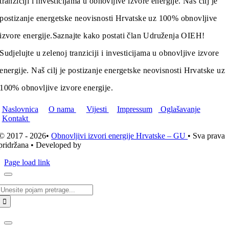
tranziciji i investicijama u obnovljive izvore energije. Naš cilj je
postizanje energetske neovisnosti Hrvatske uz 100% obnovljive
izvore energije.
Saznajte kako postati član Udruženja OIEH!
Sudjelujte u zelenoj tranziciji i investicijama u obnovljive izvore
energije. Naš cilj je postizanje energetske neovisnosti Hrvatske uz
100% obnovljive izvore energije.
Naslovnica
O nama
Vijesti
Impressum
Oglašavanje
Kontakt
© 2017 - 2026•
Obnovljivi izvori energije Hrvatske – GU
• Sva prava
pridržana • Developed by
ICE STUDIO d.o.o.
Page load link
Traži...