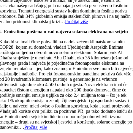
lokalne zajednice, ističe se u analizi, ali je daleko manje štetna od
nastavka našeg sadašnjeg puta napajanja svijeta prvenstveno fosilnim
gorivima. Trenutni energetski sustav kojim dominiraju fosilna goriva
pridonosi čak 34% globalnih emisija stakleničkih plinova i na taj način
znatno pridonosi klimatskoj krizi…
Pročitaj više
U Emiratima puštena u rad najveća solarna elektrana na svijetu
Kako bi se imali čime pohvaliti na nadolazećem klimatskom samitu
COP28, kojem su domaćini, vladari Ujedinjenih Arapskih Emirata
prošloga su tjedna otvorili novu solarnu elektranu. Solarni park Al
Dhafra smješten je u emiratu Abu Dhabi, oko 35 kilometara južno od
glavnoga grada i najveća je pojedinačna fotonaponska elektrana na
svijetu trenutačno – jer, kako znamo, u Emiratima sve mora biti najveće
najskuplje i najbolje. Projekt fotonaponskim panelima pokriva čak više
od 20 kvadratnih kilometara pustinje, a generirao je na vrhuncu
aktivnosti izgradnje oko 4.500 radnih mjesta. Nova elektrana imat će
kapacitet čistom energijom napajati oko 200 tisuća domova, čime će
godišnje smanjiti emisije ugljika za oko 2,4 milijuna tona – što je tek
oko 1% ukupnih emisija u zemlji čiji energetski i gospodarski sustav i
dalje u najvećoj mjeri ovise o fosilnim gorivima, koja i sami proizvode.
Vladajući koriste ovu priliku za pozitivan PR, pa tako dodatno ističu da
su Emirati među svjetskim liderima u području obnovljivih izvora
energije – drugi su na svjetskoj ljestvici u korištenju solarne energije po
stanovniku…
Pročitaj više