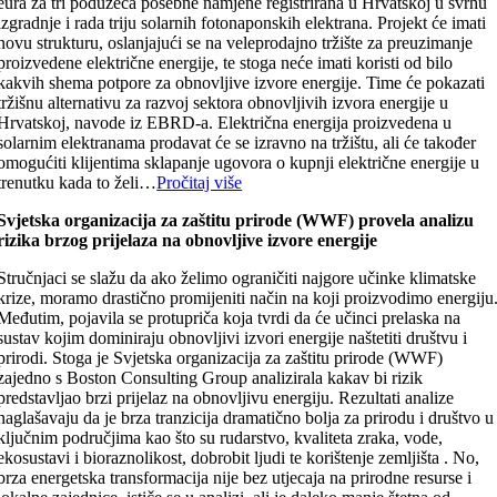
eura za tri poduzeća posebne namjene registrirana u Hrvatskoj u svrhu
izgradnje i rada triju solarnih fotonaponskih elektrana. Projekt će imati
novu strukturu, oslanjajući se na veleprodajno tržište za preuzimanje
proizvedene električne energije, te stoga neće imati koristi od bilo
kakvih shema potpore za obnovljive izvore energije. Time će pokazati
tržišnu alternativu za razvoj sektora obnovljivih izvora energije u
Hrvatskoj, navode iz EBRD-a. Električna energija proizvedena u
solarnim elektranama prodavat će se izravno na tržištu, ali će također
omogućiti klijentima sklapanje ugovora o kupnji električne energije u
trenutku kada to želi…
Pročitaj više
Svjetska organizacija za zaštitu prirode (WWF) provela analizu
rizika brzog prijelaza na obnovljive izvore energije
Stručnjaci se slažu da ako želimo ograničiti najgore učinke klimatske
krize, moramo drastično promijeniti način na koji proizvodimo energiju
Međutim, pojavila se protupriča koja tvrdi da će učinci prelaska na
sustav kojim dominiraju obnovljivi izvori energije naštetiti društvu i
prirodi. Stoga je Svjetska organizacija za zaštitu prirode (WWF)
zajedno s Boston Consulting Group analizirala kakav bi rizik
predstavljao brzi prijelaz na obnovljivu energiju. Rezultati analize
naglašavaju da je brza tranzicija dramatično bolja za prirodu i društvo u
ključnim područjima kao što su rudarstvo, kvaliteta zraka, vode,
ekosustavi i bioraznolikost, dobrobit ljudi te korištenje zemljišta . No,
brza energetska transformacija nije bez utjecaja na prirodne resurse i