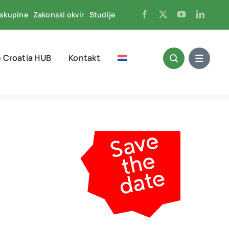
skupine
Zakonski okvir
Studije
 Croatia HUB
Kontakt