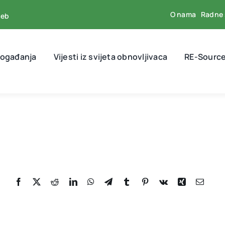
O nama
Radne 
reb
događanja
Vijesti iz svijeta obnovljivaca
RE-Source