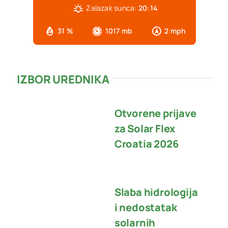
Zalazak sunca:
20:14
31 %
1017 mb
2 mph
IZBOR UREDNIKA
Otvorene prijave
za Solar Flex
Croatia 2026
Slaba hidrologija
i nedostatak
solarnih