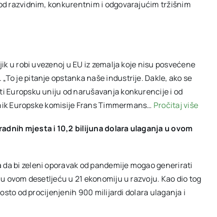
 pod razvidnim, konkurentnim i odgovarajućim tržišnim
ljik u robi uvezenoj u EU iz zemalja koje nisu posvećene
„To je pitanje opstanka naše industrije. Dakle, ako se
iti Europsku uniju od narušavanja konkurencije i od
sjednik Europske komisije Frans Timmermans…
Pročitaj više
radnih mjesta i 10,2 bilijuna dolara ulaganja u ovom
a da bi zeleni oporavak od pandemije mogao generirati
a u ovom desetljeću u 21 ekonomiju u razvoju. Kao dio tog
 posto od procijenjenih 900 milijardi dolara ulaganja i