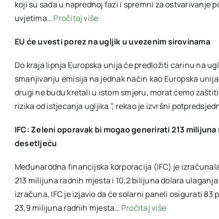
koji su sada u naprednoj fazi i spremni za ostvarivanje
uvjetima…
Pročitaj više
EU će uvesti porez na ugljik u uvezenim sirovinama
Do kraja lipnja Europska unija će predložiti carinu na ug
smanjivanju emisija na jednak način kao Europska unija. 
drugi ne budu kretali u istom smjeru, morat ćemo zaštit
rizika od istjecanja ugljika ”, rekao je izvršni potpred
IFC: Zeleni oporavak bi mogao generirati 213 milijuna 
desetljeću
Međunarodna financijska korporacija (IFC) je izračunal
213 milijuna radnih mjesta i 10,2 bilijuna dolara ulaganj
izračuna, IFC je izjavio da će solarni paneli osigurati 83
23,9 milijuna radnih mjesta…
Pročitaj više