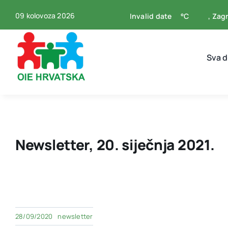
Skip
09 kolovoza 2026
Invalid date
°C
, Zag
to
content
Sva 
Newsletter, 20. siječnja 2021.
28/09/2020
newsletter