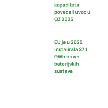
kapaciteta
povećali uvoz u
Q3 2025
EU je u 2025.
instalirala 27,1
GWh novih
baterijskih
sustava