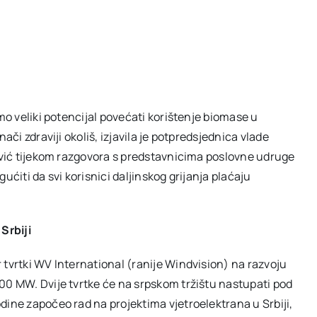
mo veliki potencijal povećati korištenje biomase u
ači zdraviji okoliš, izjavila je potpredsjednica vlade
lović tijekom razgovora s predstavnicima poslovne udruge
ućiti da svi korisnici daljinskog grijanja plaćaju
Srbiji
 tvrtki WV International (ranije Windvision) na razvoju
00 MW. Dvije tvrtke će na srpskom tržištu nastupati pod
dine započeo rad na projektima vjetroelektrana u Srbiji,