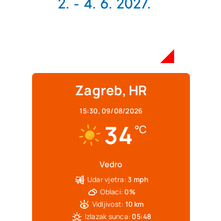
Zagreb, HR
15:30,
09/08/2026
34
°C
Vedro
Udar vjetra:
3 mph
Oblaci:
0%
Vidljivost:
10 km
Izlazak sunca:
05:48