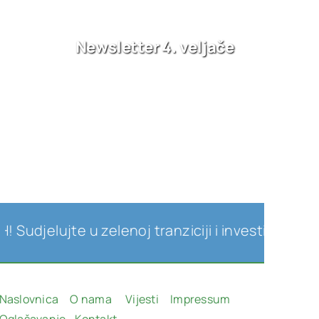
Newsletter 4. veljače
lujte u zelenoj tranziciji i investicijama u obno
Naslovnica
O nama
Vijesti
Impressum
Oglašavanje
Kontakt