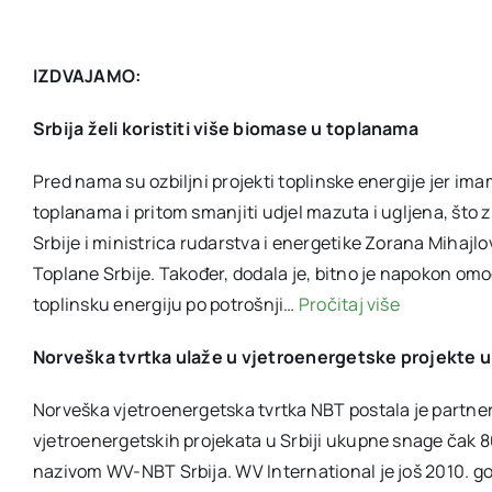
IZDVAJAMO:
Srbija želi koristiti više biomase u toplanama
Pred nama su ozbiljni projekti toplinske energije jer ima
toplanama i pritom smanjiti udjel mazuta i ugljena, što zn
Srbije i ministrica rudarstva i energetike Zorana Mihaj
Toplane Srbije. Također, dodala je, bitno je napokon omog
toplinsku energiju po potrošnji…
Pročitaj više
Norveška tvrtka ulaže u vjetroenergetske projekte u 
Norveška vjetroenergetska tvrtka NBT postala je partner
vjetroenergetskih projekata u Srbiji ukupne snage čak 8
nazivom WV-NBT Srbija. WV International je još 2010. go