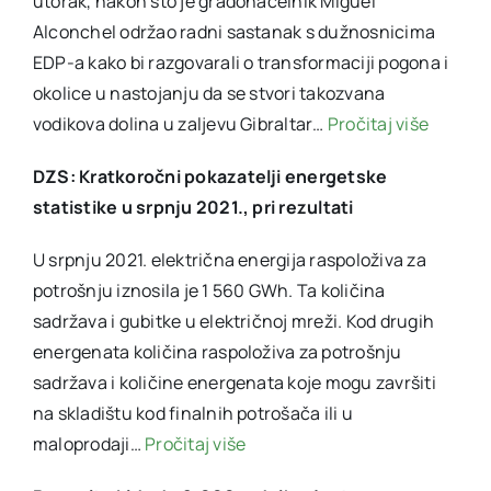
utorak, nakon što je gradonačelnik Miguel
Alconchel održao radni sastanak s dužnosnicima
EDP-a kako bi razgovarali o transformaciji pogona i
okolice u nastojanju da se stvori takozvana
vodikova dolina u zaljevu Gibraltar…
Pročitaj više
DZS: Kratkoročni pokazatelji energetske
statistike u srpnju 2021., pri rezultati
U srpnju 2021. električna energija raspoloživa za
potrošnju iznosila je 1 560 GWh. Ta količina
sadržava i gubitke u električnoj mreži. Kod drugih
energenata količina raspoloživa za potrošnju
sadržava i količine energenata koje mogu završiti
na skladištu kod finalnih potrošača ili u
maloprodaji…
Pročitaj više