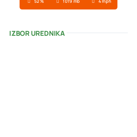
52 %
1019 mb
4 mph
IZBOR UREDNIKA