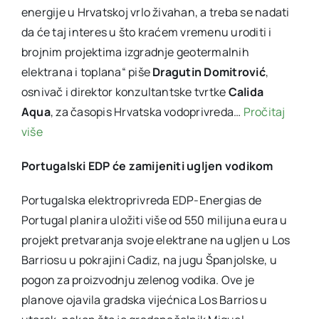
energije u Hrvatskoj vrlo živahan, a treba se nadati
da će taj interes u što kraćem vremenu uroditi i
brojnim projektima izgradnje geotermalnih
elektrana i toplana“ piše
Dragutin Domitrović
,
osnivač i direktor konzultantske tvrtke
Calida
Aqua
, za časopis Hrvatska vodoprivreda…
Pročitaj
više
Portugalski EDP će zamijeniti ugljen vodikom
Portugalska elektroprivreda EDP-Energias de
Portugal planira uložiti više od 550 milijuna eura u
projekt pretvaranja svoje elektrane na ugljen u Los
Barriosu u pokrajini Cadiz, na jugu Španjolske, u
pogon za proizvodnju zelenog vodika. Ove je
planove ojavila gradska vijećnica Los Barrios u