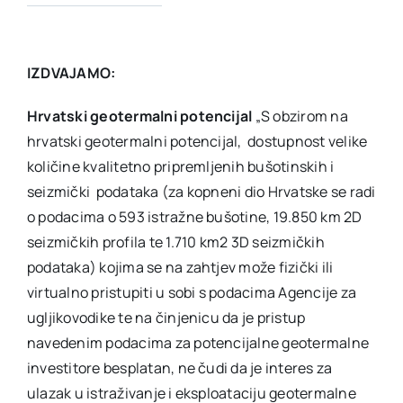
IZDVAJAMO:
Hrvatski geotermalni potencijal
„S obzirom na
hrvatski geotermalni potencijal, dostupnost velike
količine kvalitetno pripremljenih bušotinskih i
seizmički podataka (za kopneni dio Hrvatske se radi
o podacima o 593 istražne bušotine, 19.850 km 2D
seizmičkih profila te 1.710 km2 3D seizmičkih
podataka) kojima se na zahtjev može fizički ili
virtualno pristupiti u sobi s podacima Agencije za
ugljikovodike te na činjenicu da je pristup
navedenim podacima za potencijalne geotermalne
investitore besplatan, ne čudi da je interes za
ulazak u istraživanje i eksploataciju geotermalne