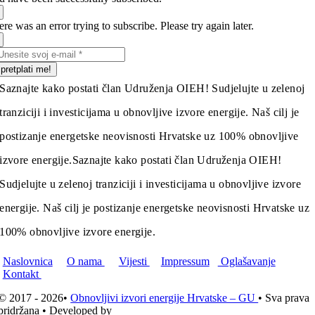
re was an error trying to subscribe. Please try again later.
pretplati me!
Saznajte kako postati član Udruženja OIEH! Sudjelujte u zelenoj
tranziciji i investicijama u obnovljive izvore energije. Naš cilj je
postizanje energetske neovisnosti Hrvatske uz 100% obnovljive
izvore energije.
Saznajte kako postati član Udruženja OIEH!
Sudjelujte u zelenoj tranziciji i investicijama u obnovljive izvore
energije. Naš cilj je postizanje energetske neovisnosti Hrvatske uz
100% obnovljive izvore energije.
Naslovnica
O nama
Vijesti
Impressum
Oglašavanje
Kontakt
© 2017 - 2026•
Obnovljivi izvori energije Hrvatske – GU
• Sva prava
pridržana • Developed by
ICE STUDIO d.o.o.