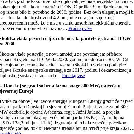
do 2050. godine kako bi se udovoljilo zahtjevima energetske tranzicije,
pokazuje studija koju je naručio E.ON. Otprilike 32 milijarde eura od
tog iznosa bilo bi potrebno do 2030. godine. Bez ovih ulaganja mogli b
nastati naknadni troškovi od 4,2 milijarde eura godišnje zbog
preopterećenih mreža koje nisu u stanju apsorbirati električnu energiju
proizvedenu iz obnovljivih izvora…
Pročitaj više
Škotska vlada povisila cilj za offshore kapacitete vjetra na 11 GW
za 2030.
Škotska vlada postavila je novu ambiciju za povećanjem offshore
kapaciteta vjetra na 11 GW do 2030. godine, u odnosu na 8 GW. Cilj
značajnog povećanja kapaciteta vjetra u škotskim vodama podupire
ciljeve škotske energetske strategije za 2017. godinu i dekarbonizaciju
toplinskog sustava i transporta…
Pročitaj više
U Danskoj se gradi solarna farma snage 300 MW, najveća u
sjevernoj Europi
Tvrtka za obnovljive izvore energije European Energy gradit će najveći
solarni park u Danskoj i u sjevernoj Europi. Projekt tvrtke za od 300
MW odobrila je općina Aabenraa, regija Južni Jutland, a projekt
zahtijeva ukupno ulaganje veće od milijardu DKK (157,5 milijuna
USD / 134,3 milijuna EUR). Izgradnja bi trebala započeti početkom
sljedeće godine, dok bi elektrana trebala biti na mreži prije kraja 2021
Pročitaj više