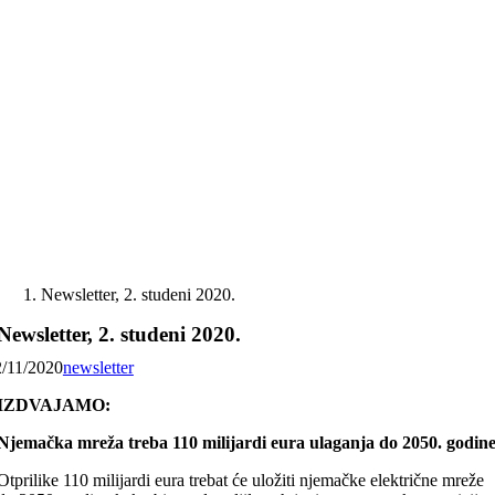
Skip
to
content
Newsletter, 2. studeni 2020.
Newsletter, 2. studeni 2020.
2/11/2020
newsletter
IZDVAJAMO:
Njemačka mreža treba 110 milijardi eura ulaganja do 2050. godin
Otprilike 110 milijardi eura trebat će uložiti njemačke električne mreže