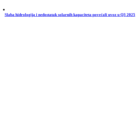
Slaba hidrologija i nedostatak solarnih kapaciteta povećali uvoz u Q3 2025