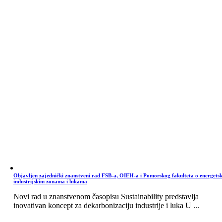
Objavljen zajednički znanstveni rad FSB-a, OIEH-a i Pomorskog fakulteta o energets
industrijskim zonama i lukama
Novi rad u znanstvenom časopisu Sustainability predstavlja
inovativan koncept za dekarbonizaciju industrije i luka U ...