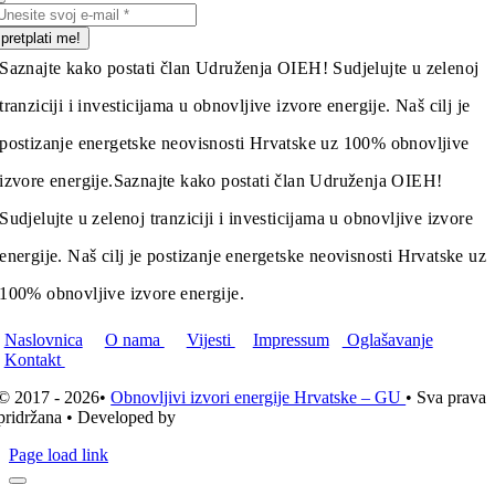
pretplati me!
Saznajte kako postati član Udruženja OIEH! Sudjelujte u zelenoj
tranziciji i investicijama u obnovljive izvore energije. Naš cilj je
postizanje energetske neovisnosti Hrvatske uz 100% obnovljive
izvore energije.
Saznajte kako postati član Udruženja OIEH!
Sudjelujte u zelenoj tranziciji i investicijama u obnovljive izvore
energije. Naš cilj je postizanje energetske neovisnosti Hrvatske uz
100% obnovljive izvore energije.
Naslovnica
O nama
Vijesti
Impressum
Oglašavanje
Kontakt
© 2017 - 2026•
Obnovljivi izvori energije Hrvatske – GU
• Sva prava
pridržana • Developed by
ICE STUDIO d.o.o.
Page load link