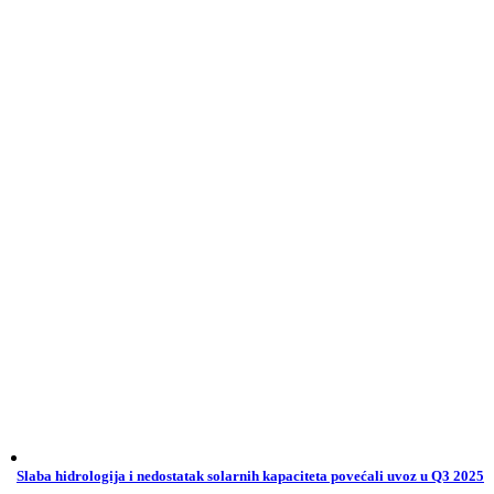
Slaba hidrologija i nedostatak solarnih kapaciteta povećali uvoz u Q3 2025