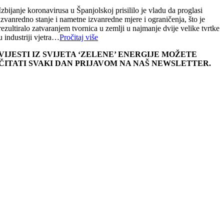
Izbijanje koronavirusa u Španjolskoj prisililo je vladu da proglasi
izvanredno stanje i nametne izvanredne mjere i ograničenja, što je
rezultiralo zatvaranjem tvornica u zemlji u najmanje dvije velike tvrtke
u industriji vjetra…
Pročitaj više
VIJESTI IZ SVIJETA ‘ZELENE’ ENERGIJE MOŽETE
ČITATI SVAKI DAN PRIJAVOM NA NAŠ NEWSLETTER.