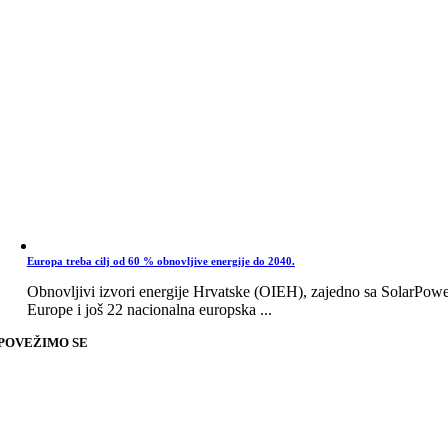
Europa treba cilj od 60 % obnovljive energije do 2040.
Obnovljivi izvori energije Hrvatske (OIEH), zajedno sa SolarPow
Europe i još 22 nacionalna europska ...
POVEŽIMO SE
Go
to
Top