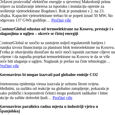
Državni proizvođač električne energije u sjevernoj Makedoniji prima
prijave za izražavanje interesa za isporuku i instalaciju opreme za
proširenje vjetroelektrane Bogdanci. Rok je pomaknut s 2. na 23.
ožujka. Kapacitet vjetroelektrane trebao bi se popeti iznad 50 MW, što
odgovara 137 GWh godišnje…
Pročitaj više
ContourGlobal odustao od termoelektrane na Kosovu, prestaje i s
ulaganjima u ugljen – okreće se čistoj energiji
ContourGlobal se suočio sa zastojem usljed regulatornih barijera i
manjka izvora financiranja za planirani blok temroelektrane na Kosovu.
Tvrtka je obavijestila dioničare da neće moći ispuniti zacrtane ciljeve n
vrijeme i da napušta projekat termoelektrane na Kosovu te da se više
neće biti ulaganja u ugljen. Naglasak je prešao na čiste tehnologije…
Pročitaj više
Koronavirus bi mogao izazvati pad globalne emisije CO2
Smrtonosna epidemija virusa izazvala je uzbunu širom svijeta.
Međutim, za razliku od reakcije na globalno zatopljenje, pokazala je
kako politički i korporativni čelnici mogu poduzeti radikalne i hitne
akcije da zaštite dobrobit ljudi…
Pročitaj više
Koronavirus paralizira radna mjesta u industriji vjetra u
Španjolskoj