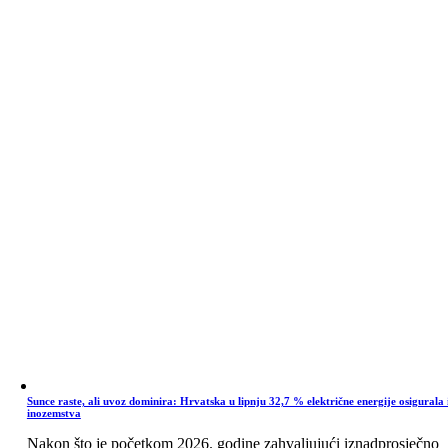
Sunce raste, ali uvoz dominira: Hrvatska u lipnju 32,7 % električne energije osigurala 
inozemstva
Nakon što je početkom 2026. godine zahvaljujući iznadprosječno