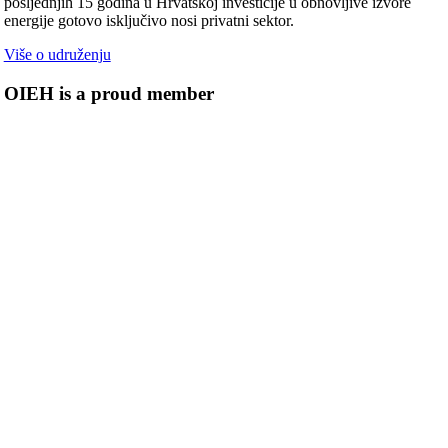
posljednjih 15 godina u Hrvatskoj investicije u obnovljive izvore
energije gotovo isključivo nosi privatni sektor.
Više o udruženju
OIEH is a proud member