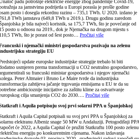
Unatoč padu potrošnje električne energije zbog pandemije Covid-19,
potražnja za jamstvima podrijetla u Europi porasla je prošle godine
osam posto i dosegla rekordnu razinu – 735,1 TWh. U 2020. izdano je
761,8 TWh jamstava (649,8 TWh u 2019.). Drugu godinu zaredom
Španjolska je bila najveći korisnik, sa 175,7 TWh, što je povećanje od
15 posto u odnosu na 2019., dok je Njemačka na drugom mjestu s
110,5 TWh, što je porast od šest posto…
Pročitaj više
Francuski i njemački ministri gospodarstva pozivaju na zelenu
industrijsku strategiju EU
Predstojeći update europske industrijske strategije trebalo bi biti
dodatno usmjeren prema transformaciji u CO2 neutralno gospodarstvo,
argumentirali su francuski ministar gospodarstva i njegov njemački
kolega. Peter Altmaier i Bruno Le Maire tvrde da industrijska
transformacija zahtijeva jačanje trgovanja emisijama u EU te da su
potrebne ambicioznije inicijative za zaštitu klime za ostvarivanje
europskog cilja smanjenja CO2 do 2030….
Pročitaj više
Statkraft i Aquila potpisuju svoj prvi solarni PPA u Španjolskoj
Statkraft i Aquila Capital potpisali su svoj prvi PPA u Španjolskoj za
solarnu elektranu Albeniz snage 50 MW u Andaluziji. Petogodišnji PP
započet će 2022, a Aquila Capital će pružiti Statkraftu 100 posto zelenu
električnu energiju po konkurentnim cijenama. Nakon izdavanja
građevinske dozvole 03. prosinca 2020., građevinski radovi započeli su