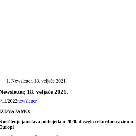
Skip
to
content
Newsletter, 18. veljače 2021.
Newsletter, 18. veljače 2021.
3/11/2022
newsletter
IZDVAJAMO:
Korištenje jamstava podrijetla u 2020. doseglo rekordnu razinu u
Europi