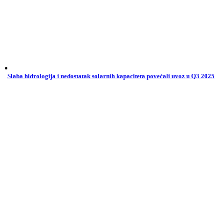
Slaba hidrologija i nedostatak solarnih kapaciteta povećali uvoz u Q3 2025