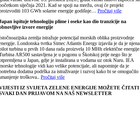
početkom siječnja 2021. Kad se spoji na mrežu, ovaj će projekt
proizvoditi 103 GWh solarne energije godišnje…
Pročitaj više
Japan ispituje tehnologiju plime i oseke kao dio tranzicije na
obnovljive izvore energije
Istočnoazijska zemlja istražuje potencijal morskih oblika proizvodnje
energije. Londonska tvrtka Simec Atlantis Energy izjavila je da je njena
pilot turbina u prvih 10 dana rada proizvela 10 MHh električne energije
Turbina AR500 sastavljena je u pogonu u Škotskoj prije nego što je
otpremljena u Japan, gdje je instalirana u vodama uz otok Naru. IEA
morske tehnologije vidi kao velike potencijale, ali napominje da je
potrebna dodatna podrška za istraživanje i razvoj kako bi se omogućilo
smanjenje troškova..
Pročitaj više
VIJESTI IZ SVIJETA ZELENE ENERGIJE MOŽETE ČITATI
SVAKI DAN PRIJAVOM NA NAŠ NEWSLETTER