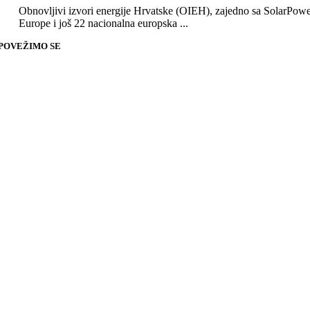
Obnovljivi izvori energije Hrvatske (OIEH), zajedno sa SolarPow
Europe i još 22 nacionalna europska ...
POVEŽIMO SE
Go
to
Top