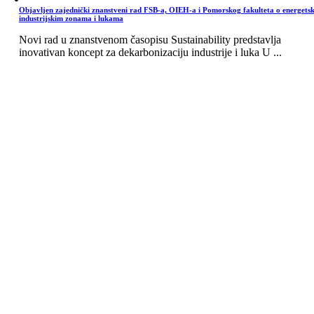
Objavljen zajednički znanstveni rad FSB-a, OIEH-a i Pomorskog fakulteta o energets
industrijskim zonama i lukama
Novi rad u znanstvenom časopisu Sustainability predstavlja
inovativan koncept za dekarbonizaciju industrije i luka U ...