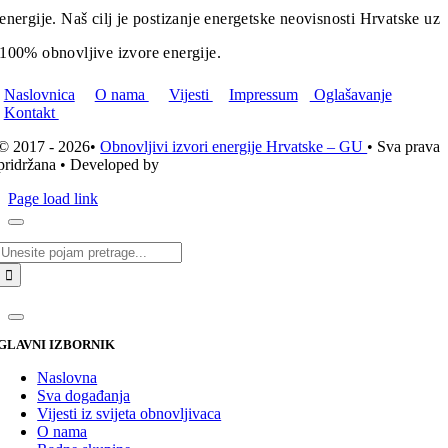
energije. Naš cilj je postizanje energetske neovisnosti Hrvatske uz
100% obnovljive izvore energije.
Naslovnica
O nama
Vijesti
Impressum
Oglašavanje
Kontakt
© 2017 - 2026•
Obnovljivi izvori energije Hrvatske – GU
• Sva prava
pridržana • Developed by
ICE STUDIO d.o.o.
Page load link
Traži...
GLAVNI IZBORNIK
Naslovna
Sva događanja
Vijesti iz svijeta obnovljivaca
O nama