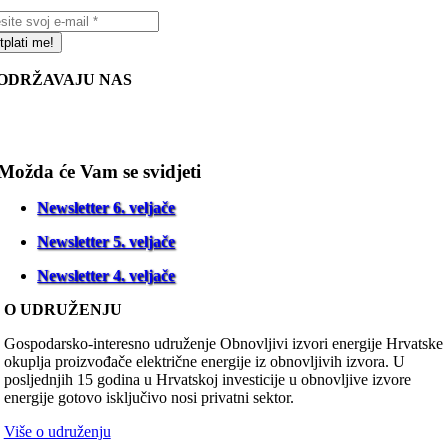
tplati me!
ODRŽAVAJU NAS
Možda će Vam se svidjeti
Newsletter 6. veljače
Newsletter 5. veljače
Newsletter 4. veljače
O UDRUŽENJU
Gospodarsko-interesno udruženje Obnovljivi izvori energije Hrvatske
okuplja proizvođače električne energije iz obnovljivih izvora. U
posljednjih 15 godina u Hrvatskoj investicije u obnovljive izvore
energije gotovo isključivo nosi privatni sektor.
Više o udruženju