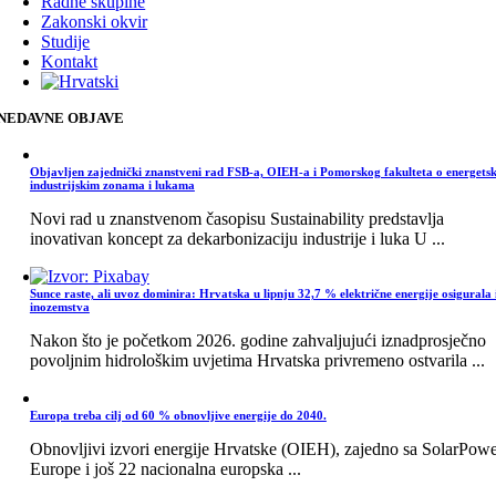
Radne skupine
Zakonski okvir
Studije
Kontakt
NEDAVNE OBJAVE
Objavljen zajednički znanstveni rad FSB-a, OIEH-a i Pomorskog fakulteta o energets
industrijskim zonama i lukama
Novi rad u znanstvenom časopisu Sustainability predstavlja
inovativan koncept za dekarbonizaciju industrije i luka U ...
Sunce raste, ali uvoz dominira: Hrvatska u lipnju 32,7 % električne energije osigurala 
inozemstva
Nakon što je početkom 2026. godine zahvaljujući iznadprosječno
povoljnim hidrološkim uvjetima Hrvatska privremeno ostvarila ...
Europa treba cilj od 60 % obnovljive energije do 2040.
Obnovljivi izvori energije Hrvatske (OIEH), zajedno sa SolarPow
Europe i još 22 nacionalna europska ...