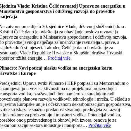
Sjednica Vlade: Kristin
a Čelić ravnatelj Uprave za energetiku u
Ministarstvu gospodarstva i održivog razvoja
do provedbe
natječaja
Na zatvorenome dijelu 30. sjednice Vlade, državnoj službenici dr. sc.
Kristini Čelić dano je ovlaštenja za obavljanje poslova ravnatelja
Uprave za energetiku u Ministarstvu gospodarstva i održivog razvoja,
do provedbe javnog natječaja za imenovanje ravnatelja Uprave, a
najduže do šest mjeseci. Također, Čelić je dano i ovlaštenje za
zastupanje Vlade Republike Hrvatske u Skupštini društva Hrvatski
operator tržišta energije…
Pročitaj više
Plinacro: Novi poticaj ulasku vodika na energetsku kartu
Hrvatske i Europe
Predsjednici Uprava tvrtki Plinacro i HEP potpisali su Memorandum o
razumijevanju u vezi s aktivnostima na projektima proizvodnje i
transporta vodika, izražavajući time namjeru za suradnjom radi
povezivanja planova razvoja vodikovih tehnologija i mreža. U skladu s
ciljevima Europske unije i očekivanom dekarbonizacijom gospodarstva
tvrtke su iskazale snažnu predanost stvaranju preduvjeta za razvoj
infrastrukture za proizvodnju i transport vodika. Potencijal vodika,
posebice onog proizvedenog iz obnovljivih izvora, osnova je za
dekarbonizaciju sektora industrije i transporta…
Pročitaj više