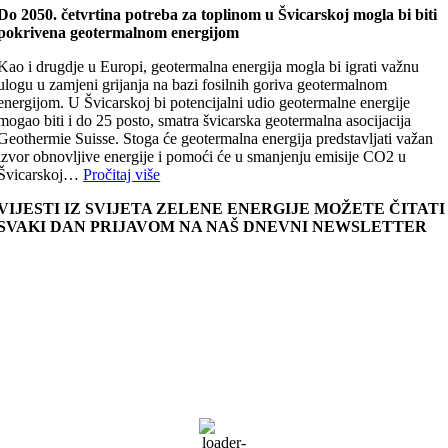
Do 2050. četvrtina potreba za toplinom u Švicarskoj mogla bi biti
pokrivena geotermalnom energijom
Kao i drugdje u Europi, geotermalna energija mogla bi igrati važnu
ulogu u zamjeni grijanja na bazi fosilnih goriva geotermalnom
energijom. U Švicarskoj bi potencijalni udio geotermalne energije
mogao biti i do 25 posto, smatra švicarska geotermalna asocijacija
Geothermie Suisse. Stoga će geotermalna energija predstavljati važan
izvor obnovljive energije i pomoći će u smanjenju emisije CO2 u
Švicarskoj…
Pročitaj više
VIJESTI IZ SVIJETA ZELENE ENERGIJE MOŽETE ČITATI
SVAKI DAN PRIJAVOM NA NAŠ DNEVNI NEWSLETTER
Zagreb, HR
11:41,
09/08/2026
31
°C
vedro
37 %