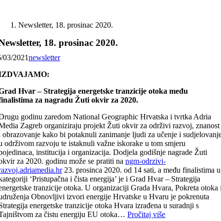
Skip
to
Newsletter, 18. prosinac 2020.
content
Newsletter, 18. prosinac 2020.
6/03/2021
newsletter
IZDVAJAMO:
Grad Hvar – Strategija energetske tranzicije otoka među
finalistima za nagradu Žuti okvir za 2020.
Drugu godinu zaredom National Geographic Hrvatska i tvrtka Adria
Media Zagreb organiziraju projekt Žuti okvir za održivi razvoj, znanost
i obrazovanje kako bi potaknuli zanimanje ljudi za učenje i sudjelovanj
u održivom razvoju te istaknuli važne iskorake u tom smjeru
pojedinaca, institucija i organizacija. Dodjela godišnje nagrade Žuti
okvir za 2020. godinu može se pratiti na
ngm-odrzivi-
razvoj.adriamedia.hr
23. prosinca 2020. od 14 sati, a među finalistima u
kategoriji ‘Pristupačna i čista energija’ je i Grad Hvar – Strategija
energetske tranzicije otoka. U organizaciji Grada Hvara, Pokreta otoka 
udruženja Obnovljivi izvori energije Hrvatske u Hvaru je pokrenuta
Strategija energetske tranzicije otoka Hvara izrađena u suradnji s
Tajništvom za čistu energiju EU otoka…
Pročitaj više