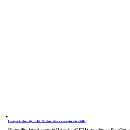
Europa treba cilj od 60 % obnovljive energije do 2040.
Obnovljivi izvori energije Hrvatske (OIEH), zajedno sa SolarPow