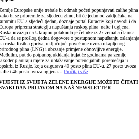
Zemlje Europske unije trebale bi odmah početi popunjavati zalihe plina
kako bi se pripremile za sljedeću zimu, bit će jedan od zaključaka na
summitu EU-a sljedeći tjedan, doznaje portal Euractiv koji navodi i da
Europa priprema strategiju napuštanja ruskog plina, nafte i ugljena.
Ruska invazija na Ukrajinu potaknula je čelnike iz 27 zemalja članica
EU-a da se prošlog tjedna dogovore o postupnom napuštanju oslanjanj
na ruska fosilna goriva, uključujući povećanje uvoza ukapljenog
prirodnog plina (LNG) i ubrzanje primjene obnovljive energije.
Međutim, put do potpunog ukidanja trajat će godinama pa zemlje
također planiraju mjere za ublažavanje potencijalnih poremećaja u
opskrbi iz Rusije, koja osigurava 40 posto plina EU-u, 27 posto uvoza
nafte i 46 posto uvoza ugljena…
Pročitaj više
VIJESTI IZ SVIJETA ZELENE ENERGIJE MOŽETE ČITATI
SVAKI DAN PRIJAVOM NA NAŠ NEWSLETTER