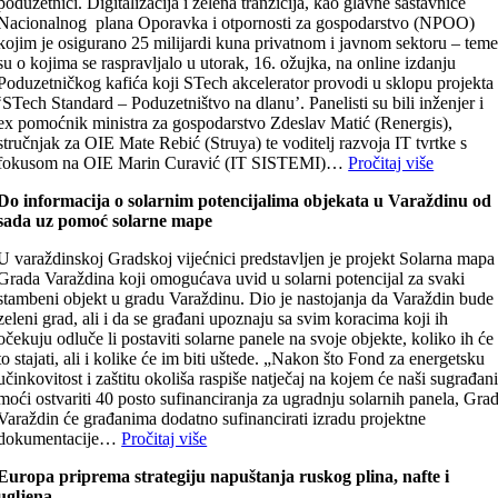
poduzetnici. Digitalizacija i zelena tranzicija, kao glavne sastavnice
Nacionalnog plana Oporavka i otpornosti za gospodarstvo (NPOO)
kojim je osigurano 25 milijardi kuna privatnom i javnom sektoru – tem
su o kojima se raspravljalo u utorak, 16. ožujka, na online izdanju
Poduzetničkog kafića koji STech akcelerator provodi u sklopu projekta
‘STech Standard – Poduzetništvo na dlanu’. Panelisti su bili inženjer i
ex pomoćnik ministra za gospodarstvo Zdeslav Matić (Renergis),
stručnjak za OIE Mate Rebić (Struya) te voditelj razvoja IT tvrtke s
fokusom na OIE Marin Curavić (IT SISTEMI)…
Pročitaj više
Do informacija o solarnim potencijalima objekata u Varaždinu od
sada uz pomoć solarne mape
U varaždinskoj Gradskoj vijećnici predstavljen je projekt Solarna mapa
Grada Varaždina koji omogućava uvid u solarni potencijal za svaki
stambeni objekt u gradu Varaždinu. Dio je nastojanja da Varaždin bude
zeleni grad, ali i da se građani upoznaju sa svim koracima koji ih
očekuju odluče li postaviti solarne panele na svoje objekte, koliko ih će
to stajati, ali i kolike će im biti uštede. „Nakon što Fond za energetsku
učinkovitost i zaštitu okoliša raspiše natječaj na kojem će naši sugrađan
moći ostvariti 40 posto sufinanciranja za ugradnju solarnih panela, Gra
Varaždin će građanima dodatno sufinancirati izradu projektne
dokumentacije…
Pročitaj više
Europa priprema strategiju napuštanja ruskog plina, nafte i
ugljena