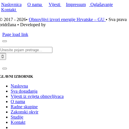
Naslovnica
O nama
Vijesti
Impressum
Oglašavanje
Kontakt
© 2017 - 2026•
Obnovljivi izvori energije Hrvatske – GU
• Sva prava
pridržana • Developed by
ICE STUDIO d.o.o.
Page load link
Traži...
GLAVNI IZBORNIK
Naslovna
Sva događanja
Vijesti iz svijeta obnovljivaca
O nama
Radne skupine
Zakonski okvir
Studije
Kontakt