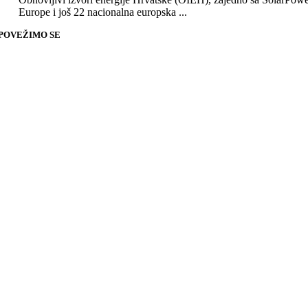
Europe i još 22 nacionalna europska ...
POVEŽIMO SE
Go
to
Top