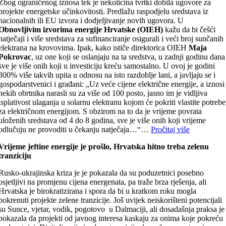
Zbog ograničenog iznosa tek je nekolicina tvrtki dobila ugovore za
projekte energetske učinkovitosti. Predlažu raspodjelu sredstava iz
nacionalnih ili EU izvora i dodjeljivanje novih ugovora. U
Obnovljivim izvorima energije Hrvatske (OIEH)
kažu da bi češći
natječaji i više sredstava za sufinanciranje osigurali i veći broj sunčanih
elektrana na krovovima. Ipak, kako ističe direktorica OIEH
Maja
Pokrovac
, uz one koji se oslanjaju na ta sredstva, u zadnji godinu dana
sve je više onih koji u investiciju kreću samostalno. U ovoj je godini
300% više takvih upita u odnosu na isto razdoblje lani, a javljaju se i
gospodarstvenici i građani: „Uz veće cijene električne energije, a iznosi
nekih obrtnika narasli su za više od 100 posto, jasno im je vidljiva
isplativost ulaganja u solarnu elektranu kojom će pokriti vlastite potrebe
za električnom energijom. S obzirom na to da je vrijeme povrata
uloženih sredstava od 4 do 8 godina, sve je više onih koji vrijeme
odlučuju ne provoditi u čekanju natječaja…“…
Pročitaj više
Vrijeme jeftine energije je prošlo, Hrvatska hitno treba zelenu
tranziciju
Rusko-ukrajinska kriza je je pokazala da su poduzetnici posebno
osjetljivi na promjenu cijena energenata, pa traže brza rješenja, ali
Hrvatska je birokratizirana i spora da bi u kratkom roku mogla
pokrenuti projekte zelene tranzicije. Još uvijek neiskorišteni potencijali
su Sunce, vjetar, vodik, pogotovo u Dalmaciji, ali dosadašnja praksa je
pokazala da projekti od javnog interesa kaskaju za onima koje pokreću