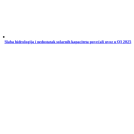
Slaba hidrologija i nedostatak solarnih kapaciteta povećali uvoz u Q3 2025