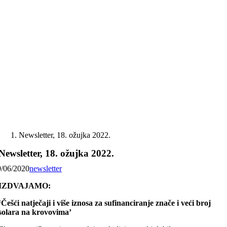
Skip
to
content
Newsletter, 18. ožujka 2022.
Newsletter, 18. ožujka 2022.
9/06/2020
newsletter
IZDVAJAMO:
‘Češći natječaji i više iznosa za sufinanciranje znače i veći broj
solara na krovovima’