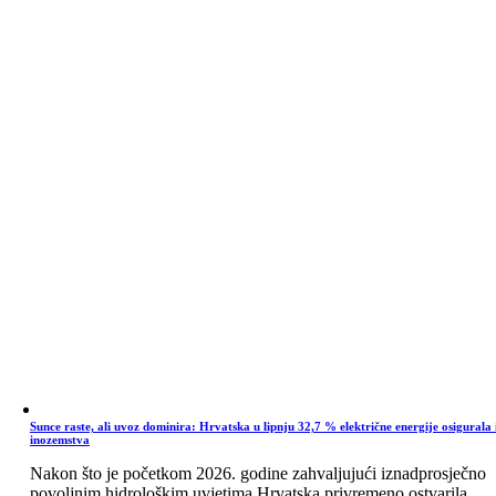
Sunce raste, ali uvoz dominira: Hrvatska u lipnju 32,7 % električne energije osigurala 
inozemstva
Nakon što je početkom 2026. godine zahvaljujući iznadprosječno
povoljnim hidrološkim uvjetima Hrvatska privremeno ostvarila ...