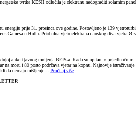
oenergetska tvrtka KESH odlučila je elektranu nadograditi solarnim pane
u energiju prije 31. prosinca ove godine. Postavljeno je 139 vjetroturb
ens Gamesa u Hullu. Priobalna vjetroelektrana danskog diva vjetra Ørs
ljednjoj anketi javnog mnijenja BEIS-a. Kada su upitani o pojedinačnim
etar na moru i 80 posto podržava vjetar na kopnu. Najnovije istraživanje
rekli da nemaju mišljenje…
Pročitaj više
SLETTER