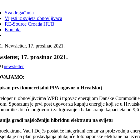
ggle
vigation
Sva događanja
Vijesti iz svijeta obnovljivaca
RE-Source Croatia HUB
Kontakt
Newsletter, 17. prosinac 2021.
sletter, 17. prosinac 2021.
21
newsletter
DVAJAMO:
pisan prvi komercijalni PPA ugovor u Hrvatskoj
eloper u obnovljivcima WPD i trgovac energijom Danske Commodities obja
ifom. Sporazum je prvi post ugovor za kupnju energije koji se u Hrvats
modities bit će odgovorni za trgovanje i balansiranje kapaciteta od 9
anija gradi najsloženiju hibridnu elektranu na svijetu
oelektrana Vau i Dejës postat će integrirani centar za proizvodnju energ
jetila je na plan postavljanja plutajuće fotonaponske elektrane na jezer