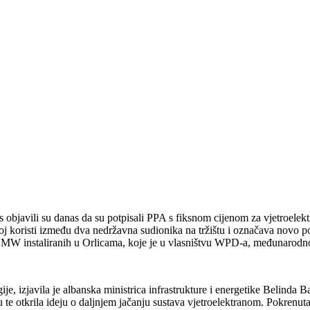
vili su danas da su potpisali PPA s fiksnom cijenom za vjetroelektranu
koj koristi između dva nedržavna sudionika na tržištu i označava novo 
,6 MW instaliranih u Orlicama, koje je u vlasništvu WPD-a, međunarod
ije, izjavila je albanska ministrica infrastrukture i energetike Belinda
u te otkrila ideju o daljnjem jačanju sustava vjetroelektranom. Pokrenuta