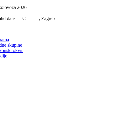
Skip
kolovoza 2026
to
content
lid date
°C
, Zagreb
on
nama
dne skupine
konski okvir
dije