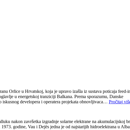
 Orlice u Hrvatskoj, koja je upravo izašla iz sustava poticaja feed-i
poglavlje u energetskoj tranziciji Balkana. Prema sporazumu, Danske
no iskusnog developera i operatera projekata obnovljivaca…
Pročitaj viš
 Balluku nakon završetka izgradnje solarne elektrane na akumulacijskoj br
 1973. godine, Vau i Dejës jedna je od najstarijih hidroelektrana u Alban