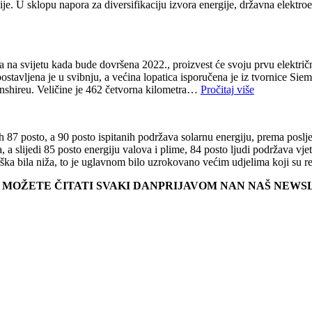
ije. U sklopu napora za diversifikaciju izvora energije, državna elektr
 na svijetu kada bude dovršena 2022., proizvest će svoju prvu električn
vljena je u svibnju, a većina lopatica isporučena je iz tvornice Siem
nshireu. Veličine je 462 četvorna kilometra…
Pročitaj više
nih 87 posto, a 90 posto ispitanih podržava solarnu energiju, prema pos
, a slijedi 85 posto energiju valova i plime, 84 posto ljudi podržava vj
rška bila niža, to je uglavnom bilo uzrokovano većim udjelima koji su 
JE MOŽETE ČITATI SVAKI DANPRIJAVOM NAN NAŠ NEW