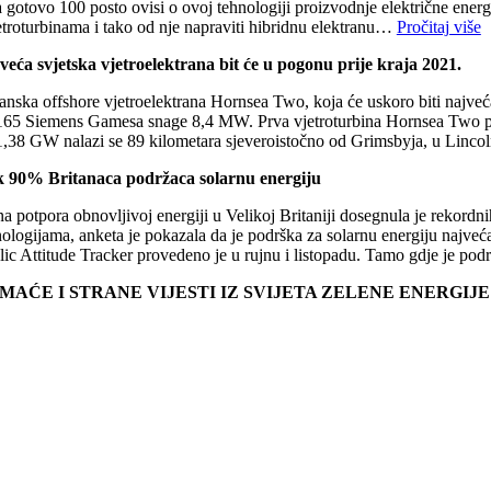
a gotovo 100 posto ovisi o ovoj tehnologiji proizvodnje električne energ
jetroturbinama i tako od nje napraviti hibridnu elektranu…
Pročitaj više
veća svjetska vjetroelektrana bit će u pogonu prije kraja 2021.
anska offshore vjetroelektrana Hornsea Two, koja će uskoro biti najveća
165 Siemens Gamesa snage 8,4 MW. Prva vjetroturbina Hornsea Two posta
1,38 GW nalazi se 89 kilometara sjeveroistočno od Grimsbyja, u Lincol
 90% Britanaca podržaca solarnu energiju
na potpora obnovljivoj energiji u Velikoj Britaniji dosegnula je rekord
ologijama, anketa je pokazala da je podrška za solarnu energiju najveća
lic Attitude Tracker provedeno je u rujnu i listopadu. Tamo gdje je pod
MAĆE I STRANE VIJESTI IZ SVIJETA ZELENE ENERGI