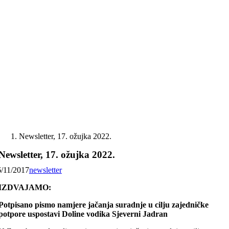
Skip
to
content
Newsletter, 17. ožujka 2022.
Newsletter, 17. ožujka 2022.
6/11/2017
newsletter
IZDVAJAMO:
Potpisano pismo namjere jačanja suradnje u cilju zajedničke
potpore uspostavi Doline vodika Sjeverni Jadran