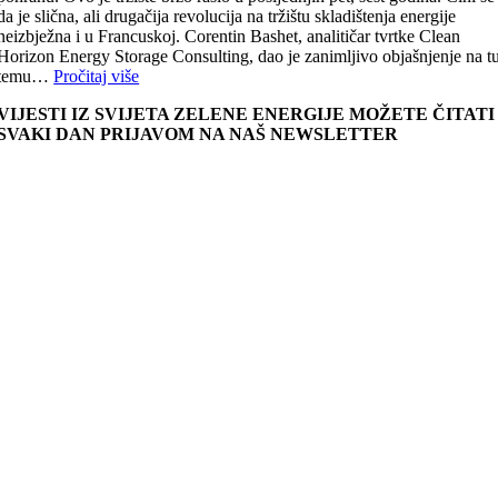
da je slična, ali drugačija revolucija na tržištu skladištenja energije
neizbježna i u Francuskoj. Corentin Bashet, analitičar tvrtke Clean
Horizon Energy Storage Consulting, dao je zanimljivo objašnjenje na t
temu…
Pročitaj više
VIJESTI IZ SVIJETA ZELENE ENERGIJE MOŽETE ČITATI
SVAKI DAN PRIJAVOM NA NAŠ NEWSLETTER