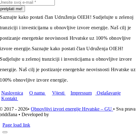
pretplati me!
Saznajte kako postati član Udruženja OIEH! Sudjelujte u zelenoj
tranziciji i investicijama u obnovljive izvore energije. Naš cilj je
postizanje energetske neovisnosti Hrvatske uz 100% obnovljive
izvore energije.
Saznajte kako postati član Udruženja OIEH!
Sudjelujte u zelenoj tranziciji i investicijama u obnovljive izvore
energije. Naš cilj je postizanje energetske neovisnosti Hrvatske uz
100% obnovljive izvore energije.
Naslovnica
O nama
Vijesti
Impressum
Oglašavanje
Kontakt
© 2017 - 2026•
Obnovljivi izvori energije Hrvatske – GU
• Sva prava
pridržana • Developed by
ICE STUDIO d.o.o.
Page load link