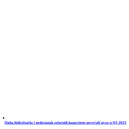
Slaba hidrologija i nedostatak solarnih kapaciteta povećali uvoz u Q3 2025