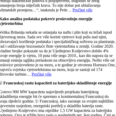
emisija stakleničkih plinova u poljoprivredi, dogodilo se zbog
smanjenja broja mlječnih krava. To nije dobar put ublažavanja
klimatskih promjena…“, istaknula je Petir…
Pročitaj više
Kako analiza podataka pokreće proizvodnju energije
vjetroturbina
Velika Britanija nekada se oslanjala na naftu i plin koji su ležali ispod
Sjevernog mora. Sada sve više koristi vjetrove koji pušu nad njim,
ubrzavajući korištenje podataka i specijalističkog softvera za planiranje,
rad i održavanje brzorastuće flote vjetroturbina u zemlji. Godine 2020.
vladine brojke pokazale su da je Ujedinjeno Kraljevstvo dobilo 4%
svoje energije iz vjetra, 10 puta više nego 2010., kao dio napora da se
smanji emisija ugljika prelaskom na obnovljivu energiju. Nešto više od
polovice proizvedeno je na moru, a te godine je otvorena Hornsea One,
najveća svjetska vjetroelektrana na moru, koja se sastoji od 174
divovske turbine…
Pročitaj više
U Francuskoj rastu kapaciteti za baterijsko skladištenje energije
Gotovo 900 MW kapaciteta najavljenih projekata baterijskog
skladištenja energije bit će spremno u kontinentalnoj Francuskoj do
kraja sljedeće godine. U Francuskoj, iako zaostaje za svojim najbližim
sjevernim susjedom, energetski portfelj u skladištu baterija raste.
Ujedinjeno Kraljevstvo ima otprilike 1,5 GW kapaciteta za baterijsku
pohranu. Ovo je tržište brzo raslo u posljednjih pet, šest godina. Čini se