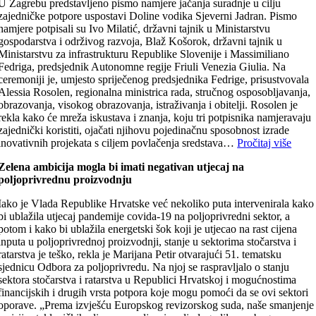
U Zagrebu predstavljeno pismo namjere jačanja suradnje u cilju
zajedničke potpore uspostavi Doline vodika Sjeverni Jadran. Pismo
namjere potpisali su Ivo Milatić, državni tajnik u Ministarstvu
gospodarstva i održivog razvoja, Blaž Košorok, državni tajnik u
Ministarstvu za infrastrukturu Republike Slovenije i Massimiliano
Fedriga, predsjednik Autonomne regije Friuli Venezia Giulia. Na
ceremoniji je, umjesto spriječenog predsjednika Fedrige, prisustvovala
Alessia Rosolen, regionalna ministrica rada, stručnog osposobljavanja,
obrazovanja, visokog obrazovanja, istraživanja i obitelji. Rosolen je
rekla kako će mreža iskustava i znanja, koju tri potpisnika namjeravaju
zajednički koristiti, ojačati njihovu pojedinačnu sposobnost izrade
inovativnih projekata s ciljem povlačenja sredstava…
Pročitaj više
Zelena ambicija mogla bi imati negativan utjecaj na
poljoprivrednu proizvodnju
Iako je Vlada Republike Hrvatske već nekoliko puta intervenirala kako
bi ublažila utjecaj pandemije covida-19 na poljoprivredni sektor, a
potom i kako bi ublažila energetski šok koji je utjecao na rast cijena
inputa u poljoprivrednoj proizvodnji, stanje u sektorima stočarstva i
ratarstva je teško, rekla je Marijana Petir otvarajući 51. tematsku
sjednicu Odbora za poljoprivredu. Na njoj se raspravljalo o stanju
sektora stočarstva i ratarstva u Republici Hrvatskoj i mogućnostima
financijskih i drugih vrsta potpora koje mogu pomoći da se ovi sektori
oporave. „Prema izvješću Europskog revizorskog suda, naše smanjenje