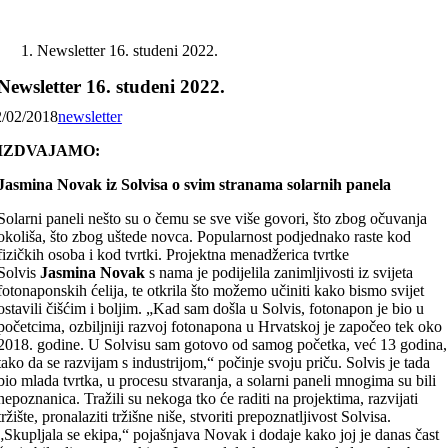
Skip
to
Newsletter 16. studeni 2022.
content
Newsletter 16. studeni 2022.
2/02/2018
newsletter
IZDVAJAMO:
Jasmina Novak iz Solvisa o svim stranama solarnih panela
Solarni paneli nešto su o čemu se sve više govori, što zbog očuvanja
okoliša, što zbog uštede novca. Popularnost podjednako raste kod
fizičkih osoba i kod tvrtki. Projektna menadžerica tvrtke
Solvis
Jasmina Novak
s nama je podijelila zanimljivosti iz svijeta
fotonaponskih ćelija, te otkrila što možemo učiniti kako bismo svijet
ostavili čišćim i boljim. „Kad sam došla u Solvis, fotonapon je bio u
početcima, ozbiljniji razvoj fotonapona u Hrvatskoj je započeo tek oko
2018. godine. U Solvisu sam gotovo od samog početka, već 13 godina,
tako da se razvijam s industrijom,“ počinje svoju priču. Solvis je tada
bio mlada tvrtka, u procesu stvaranja, a solarni paneli mnogima su bili
nepoznanica. Tražili su nekoga tko će raditi na projektima, razvijati
tržište, pronalaziti tržišne niše, stvoriti prepoznatljivost Solvisa.
„Skupljala se ekipa,“ pojašnjava Novak i dodaje kako joj je danas čast