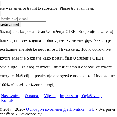
re was an error trying to subscribe. Please try again later.
pretplati me!
Saznajte kako postati član Udruženja OIEH! Sudjelujte u zelenoj
tranziciji i investicijama u obnovljive izvore energije. Naš cilj je
postizanje energetske neovisnosti Hrvatske uz 100% obnovljive
izvore energije.
Saznajte kako postati član Udruženja OIEH!
Sudjelujte u zelenoj tranziciji i investicijama u obnovljive izvore
energije. Naš cilj je postizanje energetske neovisnosti Hrvatske uz
100% obnovljive izvore energije.
Naslovnica
O nama
Vijesti
Impressum
Oglašavanje
Kontakt
© 2017 - 2026•
Obnovljivi izvori energije Hrvatske – GU
• Sva prava
pridržana • Developed by
ICE STUDIO d.o.o.