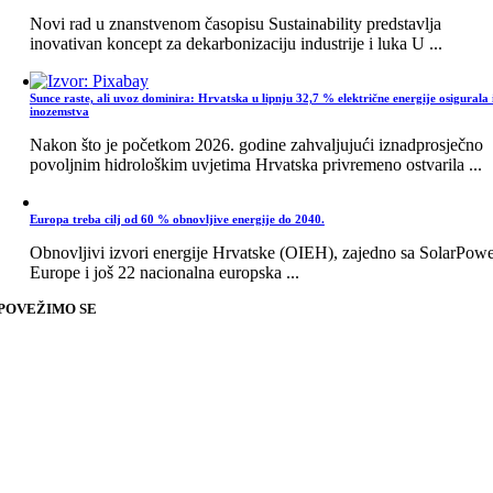
Novi rad u znanstvenom časopisu Sustainability predstavlja
inovativan koncept za dekarbonizaciju industrije i luka U ...
Sunce raste, ali uvoz dominira: Hrvatska u lipnju 32,7 % električne energije osigurala 
inozemstva
Nakon što je početkom 2026. godine zahvaljujući iznadprosječno
povoljnim hidrološkim uvjetima Hrvatska privremeno ostvarila ...
Europa treba cilj od 60 % obnovljive energije do 2040.
Obnovljivi izvori energije Hrvatske (OIEH), zajedno sa SolarPow
Europe i još 22 nacionalna europska ...
POVEŽIMO SE
Go
to
Top