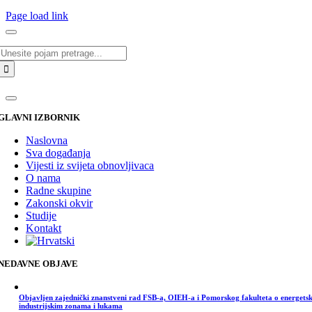
Page load link
Traži...
GLAVNI IZBORNIK
Naslovna
Sva događanja
Vijesti iz svijeta obnovljivaca
O nama
Radne skupine
Zakonski okvir
Studije
Kontakt
NEDAVNE OBJAVE
Objavljen zajednički znanstveni rad FSB-a, OIEH-a i Pomorskog fakulteta o energets
industrijskim zonama i lukama