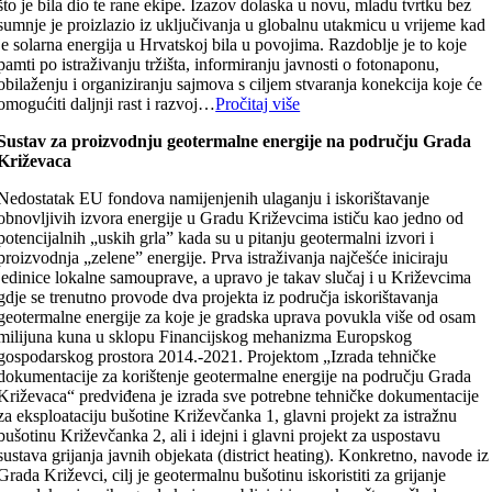
što je bila dio te rane ekipe. Izazov dolaska u novu, mladu tvrtku bez
sumnje je proizlazio iz uključivanja u globalnu utakmicu u vrijeme kad
je solarna energija u Hrvatskoj bila u povojima. Razdoblje je to koje
pamti po istraživanju tržišta, informiranju javnosti o fotonaponu,
obilaženju i organiziranju sajmova s ciljem stvaranja konekcija koje će
omogućiti daljnji rast i razvoj…
Pročitaj više
Sustav za proizvodnju geotermalne energije na području Grada
Križevaca
Nedostatak EU fondova namijenjenih ulaganju i iskorištavanje
obnovljivih izvora energije u Gradu Križevcima ističu kao jedno od
potencijalnih „uskih grla” kada su u pitanju geotermalni izvori i
proizvodnja „zelene” energije. Prva istraživanja najčešće iniciraju
jedinice lokalne samouprave, a upravo je takav slučaj i u Križevcima
gdje se trenutno provode dva projekta iz područja iskorištavanja
geotermalne energije za koje je gradska uprava povukla više od osam
milijuna kuna u sklopu Financijskog mehanizma Europskog
gospodarskog prostora 2014.-2021. Projektom „Izrada tehničke
dokumentacije za korištenje geotermalne energije na području Grada
Križevaca“ predviđena je izrada sve potrebne tehničke dokumentacije
za eksploataciju bušotine Križevčanka 1, glavni projekt za istražnu
bušotinu Križevčanka 2, ali i idejni i glavni projekt za uspostavu
sustava grijanja javnih objekata (district heating). Konkretno, navode iz
Grada Križevci, cilj je geotermalnu bušotinu iskoristiti za grijanje