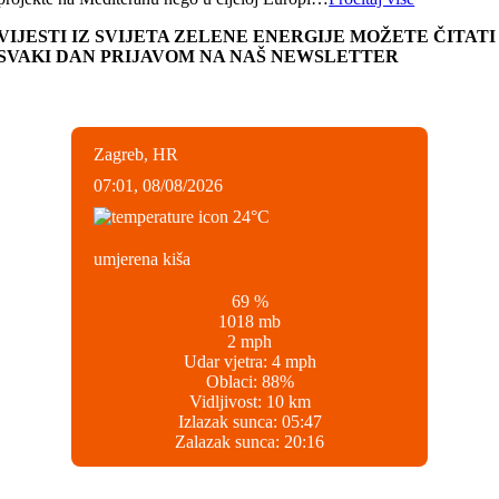
VIJESTI IZ SVIJETA ZELENE ENERGIJE MOŽETE ČITATI
SVAKI DAN PRIJAVOM NA NAŠ NEWSLETTER
Zagreb, HR
07:01,
08/08/2026
24
°C
umjerena kiša
69 %
1018 mb
2 mph
Udar vjetra:
4 mph
Oblaci:
88%
Vidljivost:
10 km
Izlazak sunca:
05:47
Zalazak sunca:
20:16