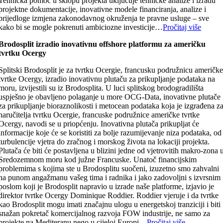
Tehnička pomoć u sklopu projekta uključuje tehničke analize i izradu
projektne dokumentacije, inovativne modele financiranja, analize i
prijedloge izmjena zakonodavnog okruženja te pravne usluge – sve
kako bi se mogle pokrenuti ambiciozne investicije…
Pročitaj više
Brodosplit izradio inovativnu offshore platformu za američku
tvrtku Ocergy
Splitski Brodosplit je za tvrtku Ocergie, francusku podružnicu američk
tvrtke Ocergy, izradio inovativnu plutaču za prikupljanje podataka na
moru, izvijestili su iz Brodosplita. U luci splitskog brodogradilišta
uspješno je obavljeno polaganje u more OCG-Data, inovativne plutače
za prikupljanje bioraznolikosti i metocean podataka koja je izgrađena z
naručitelja tvrtku Ocergie, francuske podružnice američke tvrtke
Ocergy, navodi se u priopćenju. Inovativna plutača prikupljat će
informacije koje će se koristiti za bolje razumijevanje niza podataka, od
turbulencije vjetra do zračnog i morskog života na lokaciji projekta.
Plutača će biti će postavljena u blizini jedne od vjetrovitih makro-zona 
Sredozemnom moru kod južne Francuske. Unatoč financijskim
problemima s kojima ste u Brodosplitu suočeni, izuzetno smo zahvalni
na punom angažmanu vašeg tima i radnika i jako zadovoljni s izvrsnim
poslom koji je Brodosplit napravio u izrade naše platforme, izjavio je
direktor tvrtke Ocergy Dominique Roddier. Roddier vjeruje i da tvrtke
kao Brodosplit mogu imati značajnu ulogu u energetskoj tranziciji i biti
snažan pokretač komercijalnog razvoja FOW industrije, ne samo za
projekte na Mediteranu nego u cijeloj Europi…
Pročitaj više