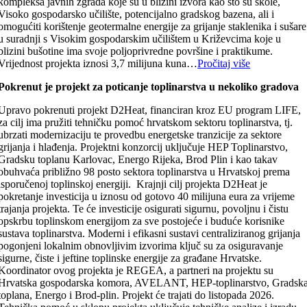
kompleksa javnih zgrada koje su u blizini izvora kao što su škole,
Visoko gospodarsko učilište, potencijalno gradskog bazena, ali i
omogućiti korištenje geotermalne energije za grijanje staklenika i sušare
u suradnji s Visokim gospodarskim učilištem u Križevcima koje u
blizini bušotine ima svoje poljoprivredne površine i praktikume.
Vrijednost projekta iznosi 3,7 milijuna kuna…
Pročitaj više
Pokrenut je projekt za poticanje toplinarstva u nekoliko gradova
Upravo pokrenuti projekt D2Heat, financiran kroz EU program LIFE,
za cilj ima pružiti tehničku pomoć hrvatskom sektoru toplinarstva, tj.
ubrzati modernizaciju te provedbu energetske tranzicije za sektore
grijanja i hlađenja. Projektni konzorcij uključuje HEP Toplinarstvo,
Gradsku toplanu Karlovac, Energo Rijeka, Brod Plin i kao takav
obuhvaća približno 98 posto sektora toplinarstva u Hrvatskoj prema
isporučenoj toplinskoj energiji. Krajnji cilj projekta D2Heat je
pokretanje investicija u iznosu od gotovo 40 milijuna eura za vrijeme
trajanja projekta. Te će investicije osigurati sigurnu, povoljnu i čistu
opskrbu toplinskom energijom za sve postojeće i buduće korisnike
sustava toplinarstva. Moderni i efikasni sustavi centraliziranog grijanja
pogonjeni lokalnim obnovljivim izvorima ključ su za osiguravanje
sigurne, čiste i jeftine toplinske energije za građane Hrvatske.
Koordinator ovog projekta je REGEA, a partneri na projektu su
Hrvatska gospodarska komora, AVELANT, HEP-toplinarstvo, Gradsk
toplana, Energo i Brod-plin. Projekt će trajati do listopada 2026.