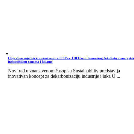
Objavljen zajednički znanstveni rad FSB-a, OIEH-a i Pomorskog fakulteta o energets
industrijskim zonama i lukama
Novi rad u znanstvenom časopisu Sustainability predstavlja
inovativan koncept za dekarbonizaciju industrije i luka U ...