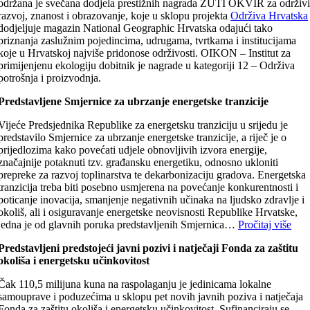
održana je svečana dodjela prestižnih nagrada ŽUTI OKVIR za održiv
razvoj, znanost i obrazovanje, koje u sklopu projekta
Održiva Hrvatska
dodjeljuje magazin National Geographic Hrvatska odajući tako
priznanja zaslužnim pojedincima, udrugama, tvrtkama i institucijama
koje u Hrvatskoj najviše pridonose održivosti. OIKON – Institut za
primijenjenu ekologiju dobitnik je nagrade u kategoriji 12 – Održiva
potrošnja i proizvodnja.
Predstavljene Smjernice za ubrzanje energetske tranzicije
Vijeće Predsjednika Republike za energetsku tranziciju u srijedu je
predstavilo Smjernice za ubrzanje energetske tranzicije, a riječ je o
prijedlozima kako povećati udjele obnovljivih izvora energije,
značajnije potaknuti tzv. građansku energetiku, odnosno ukloniti
prepreke za razvoj toplinarstva te dekarbonizaciju gradova. Energetska
tranzicija treba biti posebno usmjerena na povećanje konkurentnosti i
poticanje inovacija, smanjenje negativnih učinaka na ljudsko zdravlje i
okoliš, ali i osiguravanje energetske neovisnosti Republike Hrvatske,
jedna je od glavnih poruka predstavljenih Smjernica…
Pročitaj više
Predstavljeni predstojeći javni pozivi i natječaji Fonda za zaštitu
okoliša i energetsku učinkovitost
Čak 110,5 milijuna kuna na raspolaganju je jedinicama lokalne
samouprave i poduzećima u sklopu pet novih javnih poziva i natječaja
Fonda za zaštitu okoliša i energetsku učinkovitost. Sufinanciraju se