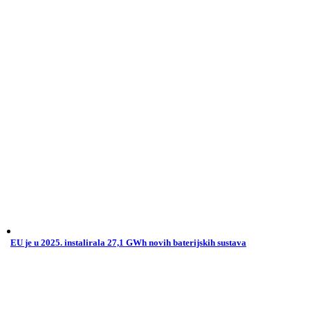
EU je u 2025. instalirala 27,1 GWh novih baterijskih sustava