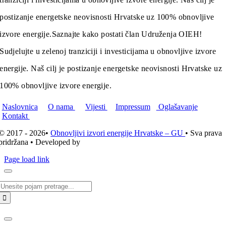
postizanje energetske neovisnosti Hrvatske uz 100% obnovljive
izvore energije.
Saznajte kako postati član Udruženja OIEH!
Sudjelujte u zelenoj tranziciji i investicijama u obnovljive izvore
energije. Naš cilj je postizanje energetske neovisnosti Hrvatske uz
100% obnovljive izvore energije.
Naslovnica
O nama
Vijesti
Impressum
Oglašavanje
Kontakt
© 2017 - 2026•
Obnovljivi izvori energije Hrvatske – GU
• Sva prava
pridržana • Developed by
ICE STUDIO d.o.o.
Page load link
Traži...