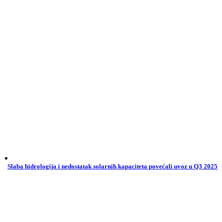
Slaba hidrologija i nedostatak solarnih kapaciteta povećali uvoz u Q3 2025