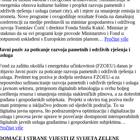
energetska obnova kulturne baštine i projekti razvoja pametnih i
održivih rješenja i usluga (smart city), ali i mjere za smanjenje emisija iz
prometa. Nove programe i ovogodišnje rezultate Fonda na današnjoj
konferenciji za medije predstavili su ministar gospodarstva i održivog
razvoja Tomislav Ćorić i direktor Fonda Siniša Kukić. Ministar je
istaknuo da su svi programi koje provode Ministarstvo i Fond u
potpunosti usklađeni s Europskim zelenim planom…
Pročitaj više
Javni poziv za poticanje razvoja pametnih i održivih rješenja i
usluga
Fond za zaštitu okoliša i energetsku učinkovitost (FZOEU) danas je
objavio Javni poziv za poticanje razvoja pametnih i održivih rješenja i
usluga. Predmet tog poziva je dodjela sredstava FZOEU-a za
neposredno sufinanciranje razvoja pametnih i održivih rješenja i usluga
u javnom sektoru, primjenom digitalnih tehnologija u svrhu boljeg
korištenja resursa i smanjenja emisija stakleničkih plinova, a za dobrobi
građana i gospodarskih subjekata. Projekt u okviru tog poziva može
imati primjenu u isključivo jednom od sljedećih područja. To su
digitalna javna uprava, što podrazumijeva optimizaciju i digitalizaciju
usluga i procesa javne uprave te povećanje dostupnosti interoperabilnih
digitalnih javnih usluga građanima i gospodarskim subjektima…
Pročitaj više
DOMAĆE I STRANE VIJESTI IZ SVIJETA ZELENE