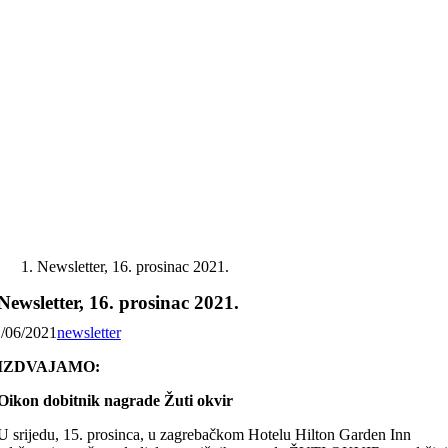
Skip
to
content
Newsletter, 16. prosinac 2021.
Newsletter, 16. prosinac 2021.
1/06/2021
newsletter
IZDVAJAMO:
Oikon dobitnik nagrade Žuti okvir
U srijedu, 15. prosinca, u zagrebačkom Hotelu Hilton Garden Inn