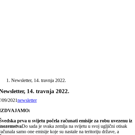
Skip
to
content
Newsletter, 14. travnja 2022.
Newsletter, 14. travnja 2022.
7/09/2021
newsletter
IZDVAJAMO:
Švedska prva u svijetu počela računati emisije za robu uvezenu iz
inozemstva
Do sada je svaka zemlja na svijetu u svoj ugljični otisak
računala samo one emisije koje su nastale na teritoriju države, a