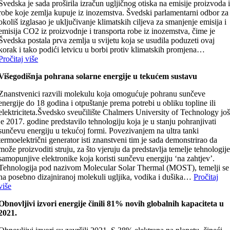
Švedska je sada proširila izračun ugljičnog otiska na emisije proizvoda 
robe koje zemlja kupuje iz inozemstva. Švedski parlamentarni odbor za
okoliš izglasao je uključivanje klimatskih ciljeva za smanjenje emisija i
emisija CO2 iz proizvodnje i transporta robe iz inozemstva, čime je
Švedska postala prva zemlja u svijetu koja se usudila poduzeti ovaj
korak i tako podići letvicu u borbi protiv klimatskih promjena…
Pročitaj više
Višegodišnja pohrana solarne energije u tekućem sustavu
Znanstvenici razvili molekulu koja omogućuje pohranu sunčeve
energije do 18 godina i otpuštanje prema potrebi u obliku topline ili
elektriciteta.Švedsko sveučilište Chalmers University of Technology jo
je 2017. godine predstavilo tehnologiju koja je u stanju pohranjivati
sunčevu energiju u tekućoj formi. Povezivanjem na ultra tanki
termoelektrični generator isti znanstveni tim je sada demonstrirao da
može proizvoditi struju, za što vjeruju da predstavlja temelje tehnologij
samopunjive elektronike koja koristi sunčevu energiju ‘na zahtjev’.
Tehnologija pod nazivom Molecular Solar Thermal (MOST), temelji se
na posebno dizajniranoj molekuli ugljika, vodika i dušika…
Pročitaj
više
Obnovljivi izvori energije činili 81% novih globalnih kapaciteta u
2021.