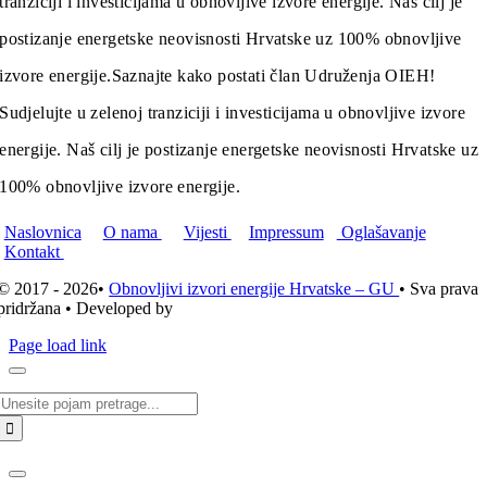
tranziciji i investicijama u obnovljive izvore energije. Naš cilj je
postizanje energetske neovisnosti Hrvatske uz 100% obnovljive
izvore energije.
Saznajte kako postati član Udruženja OIEH!
Sudjelujte u zelenoj tranziciji i investicijama u obnovljive izvore
energije. Naš cilj je postizanje energetske neovisnosti Hrvatske uz
100% obnovljive izvore energije.
Naslovnica
O nama
Vijesti
Impressum
Oglašavanje
Kontakt
© 2017 - 2026•
Obnovljivi izvori energije Hrvatske – GU
• Sva prava
pridržana • Developed by
ICE STUDIO d.o.o.
Page load link
Traži...