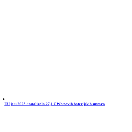
EU je u 2025. instalirala 27,1 GWh novih baterijskih sustava