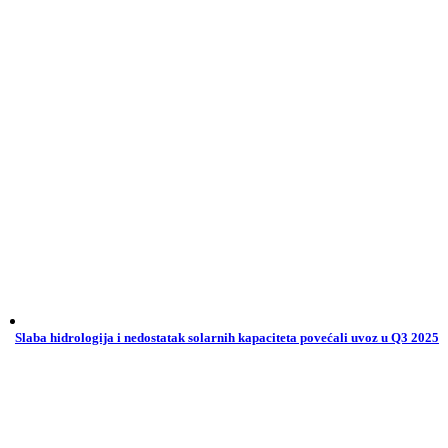
Slaba hidrologija i nedostatak solarnih kapaciteta povećali uvoz u Q3 2025