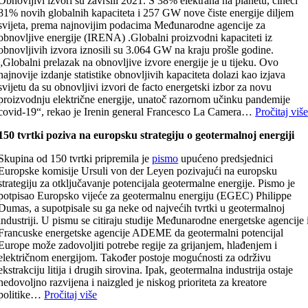
Obnovljivi izvori su završili 2021. S 38% elektrana na planetu, čineći
81% novih globalnih kapaciteta i 257 GW nove čiste energije diljem
svijeta, prema najnovijim podacima Međunarodne agencije za
obnovljive energije (IRENA) .Globalni proizvodni kapaciteti iz
obnovljivih izvora iznosili su 3.064 GW na kraju prošle godine.
„Globalni prelazak na obnovljive izvore energije je u tijeku. Ovo
najnovije izdanje statistike obnovljivih kapaciteta dolazi kao izjava
svijetu da su obnovljivi izvori de facto energetski izbor za novu
proizvodnju električne energije, unatoč razornom učinku pandemije
covid-19“, rekao je Irenin general Francesco La Camera…
Pročitaj viš
150 tvrtki poziva na europsku strategiju o geotermalnoj energiji
Skupina od 150 tvrtki pripremila je
pismo
upućeno predsjednici
Europske komisije Ursuli von der Leyen pozivajući na europsku
strategiju za otključavanje potencijala geotermalne energije. Pismo je
potpisao Europsko vijeće za geotermalnu energiju (EGEC) Philippe
Dumas, a supotpisale su ga neke od najvećih tvrtki u geotermalnoj
industriji. U pismu se citiraju studije Međunarodne energetske agencije 
Francuske energetske agencije ADEME da geotermalni potencijal
Europe može zadovoljiti potrebe regije za grijanjem, hlađenjem i
električnom energijom. Također postoje mogućnosti za održivu
ekstrakciju litija i drugih sirovina. Ipak, geotermalna industrija ostaje
nedovoljno razvijena i naizgled je niskog prioriteta za kreatore
politike…
Pročitaj više