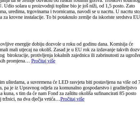
janja da se zemlje odviknu od ruskih fosilnih goriva. Troškovi solarnog
 Udio solara u proizvodnji topline bio je još niži, od 1,5 posto. Zato
ma, uredima, trgovinama i tvornicama, navodi se u nacrtu. U nacrtu stoj
 za krovne instalacije. To bi potaknulo zemlje da iskoriste sredstva EU
bnovljive energije dobiju dozvole u roku od godinu dana. Komisija će
imali mali utjecaj na okoliš. Zasad je u EU rok za izdavanje takvih dozv
 birokracije, protivljenja lokalnih zajednica ili zabrinutosti za ugrože
atskih promjena…
Pročitaj više
nim uštedama, a suvremena će LED rasvjeta biti postavljena na više od 
cija, pa je iz Upravnog odjela za komunalno gospodarstvo i graditeljstvo
na kuna, s tim da će nam Fond za zaštitu okoliša sufinancirati 85 posto
 tržnici, na dva dječja vrtića…
Pročitaj više