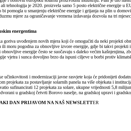
e i obnoviti europsku solarnu proizvodnu industriju. Plan je dio nasto
ali tehnologija je 2020. proizvela samo 5 posto električne energije u EU.
 bi pomogla u smanjenju električne energije i grijanja na plin u domovi
oduzmu mjere za ograničavanje vremena izdavanja dozvola na tri mjeseca
ruskim energentima
ruska goriva uvođenjem novih mjera koji će omogućiti da neki projekti o
 ili moru pogodna za obnovljive izvore energije, gdje bi takvi projekti 
obnovljive energije često se suočavaju s daleko većim kašnjenjima, zbog
rgije vjetra i sunca dovoljno brzo da ispuni ciljeve u borbi protiv klim
učinkovitosti i modernizaciji javne rasvjete koja će pridonijeti dodat
avom projekata za postavljanje solarnih panela na više objekata i institu
atio sufinancirati 12 projekata za solare, ukupne vrijednosti 5,8 miliju
dvorani u gradskoj četvrti Borovo naselje, na gradskoj upravi i gradskoj
SVAKI DAN PRIJAVOM NA NAŠ NEWSLETT
ER