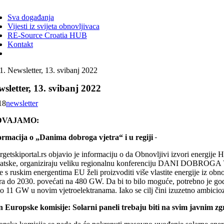
ggle
vigation
Sva događanja
Vijesti iz svijeta obnovljivaca
RE-Source Croatia HUB
Kontakt
Newsletter, 13. svibanj 2022
sletter, 13. svibanj 2022
18
newsletter
DVAJAMO:
ormacija o „Danima dobroga vjetra“ i u regiji
rgetskiportal.rs objavio je informaciju o da Obnovljivi izvori energij
atske, organiziraju veliku regionalnu konferenciju DANI DOBROGA VJE
e s ruskim energentima EU želi proizvoditi više vlastite energije iz obnov
tra do 2030. povećati na 480 GW. Da bi to bilo moguće, potrebno je godi
o 11 GW u novim vjetroelektranama. Iako se cilj čini izuzetno ambicioz
n Europske komisije: Solarni paneli trebaju biti na svim javnim z