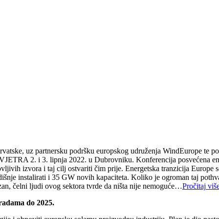
e Hrvatske, uz partnersku podršku europskog udruženja WindEurope te po
TRA 2. i 3. lipnja 2022. u Dubrovniku. Konferencija posvećena energ
ljivih izvora i taj cilj ostvariti čim prije. Energetska tranzicija Europe
šnje instalirati i 35 GW novih kapaciteta. Koliko je ogroman taj pothv
an, čelni ljudi ovog sektora tvrde da ništa nije nemoguće…
Pročitaj viš
gradama do 2025.