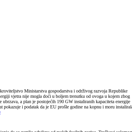
kroviteljstvo Ministarstva gospodarstva i održivog razvoja Republike
iji vjetra nije mogla doći u boljem trenutku od ovoga u kojem zbog
 se ubrzava, a plan je postojećih 190 GW instaliranih kapaciteta energije
at pokazuje i podatak da je EU prošle godine na kopnu i moru instaliral
e