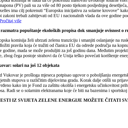
opska komisija se nada da će pokrenuti masovno uvođenje solarne energij
napona (PV) pali su za više od 80 posto tijekom posljednjeg desetljeća, 
elles ima cilj pokrenuti “Europsku inicijativu za solarne krovove” kako
bi zakoni trebali zahtijevati od EU i nacionalnih vlada da ove godine p
Pročitaj više
razmatra popuštanje ekoloških propisa dok smanjuje ovisnost o 
opska komisija želi ubrzati zelenu tranziciju i smanjiti oslanjanje na 
ložiti pravila koja će tražiti od članica EU da odrede područja na kopnu
e godine, mada se može produljiti za još godinu dana. Međutim projekti 
e, zbog čega postoje strahovi da će Unija teško povećati korištenje ene
ovar: solari na još 12 objekata
d Vukovar je prošloga mjeseca potpisao ugovor o poboljšanju energetske 
jetnih stupova u različitim dijelovima grada. Korak dalje otišli su prij
rđeno kako im je Fond za zaštitu okoliša i energetsku učinkovitost prihv
sa. Radi se o solarnim elektranama koje će biti na bazenima i sportskoj 
JESTI IZ SVIJETA ZELENE ENERGIJE MOŽETE ČITATI 