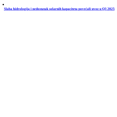
Slaba hidrologija i nedostatak solarnih kapaciteta povećali uvoz u Q3 2025