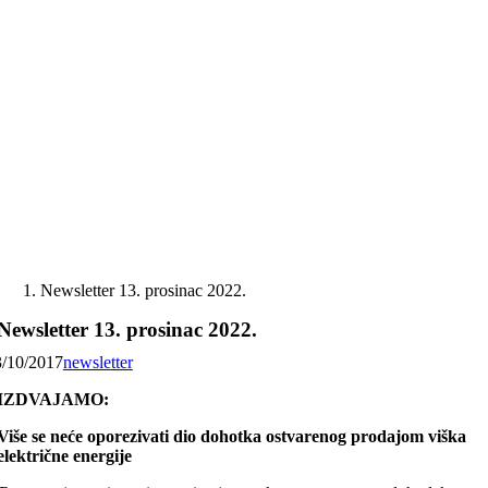
Skip
to
content
Newsletter 13. prosinac 2022.
Newsletter 13. prosinac 2022.
3/10/2017
newsletter
IZDVAJAMO:
Više se neće oporezivati dio dohotka ostvarenog prodajom viška
električne energije