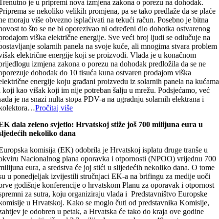
Trenutno je u pripremi nova izmjena zakona o porezu na dohodak.
Priprema se nekoliko velikih promjena, pa se tako predlaže da se plaće
ne moraju više obvezno isplaćivati na tekući račun. Posebno je bitna
novost to što se ne bi oporezivao ni određeni dio dohotka ostvarenog
prodajom viška električne energije. Sve veći broj ljudi se odlučuje na
postavljanje solarnih panela na svoje kuće, ali mnogima stvara problem
višak električne energije koji se proizvodi. Vlada je u konačnom
prijedlogu izmjena zakona o porezu na dohodak predložila da se ne
oporezuje dohodak do 10 tisuća kuna ostvaren prodajom viška
električne energije koju građani proizvedu iz solarnih panela na kućam
i koji kao višak koji im nije potreban šalju u mrežu. Podsjećamo, već
sada je na snazi nulta stopa PDV-a na ugradnju solarnih elektrana i
kolektora…
Pročitaj više
EK dala zeleno svjetlo: Hrvatskoj stiže još 700 milijuna eura u
sljedećih nekoliko dana
Europska komisija (EK) odobrila je Hrvatskoj isplatu druge tranše u
okviru Nacionalnog plana oporavka i otpornosti (NPOO) vrijednu 700
milijuna eura, a sredstva će joj stići u slijedećih nekoliko dana. O tome
su u ponedjeljak izvijestili stručnjaci EK-a na brifingu za medije uoči
prve godišnje konferencije o hrvatskom Planu za oporavak i otpornost 
spremni za sutra, koju organiziraju vlada i Predstavništvo Europske
komisije u Hrvatskoj. Kako se moglo čuti od predstavnika Komisije,
zahtjev je odobren u petak, a Hrvatska će tako do kraja ove godine