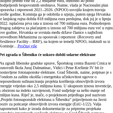
ukupno primiti više od 2,2 milijarde eura, odnosno 40 posto
dodijeljenih bespovratnih sredstava. Naime, vlada je Nacionalni plan
oporavka i otpornosti 2021.-2026. (NPOO) usvojila krajem travnja
prošle godine, Komisija ga je odobrila u srpnju, putem njega Hrvatska
je lanjskog rujna dobila 818 milijuna eura predujma, dok joj je u lipnju
2022. isplaćena prva rata u iznosu od 700 milijuna eura. Podnošenjem
drugog zahtjeva za plaćanjem u iznosu od 700 milijuna eura već u rujn
ove godine, Hrvatska se svrstala među države članice s najbržom
provedbom Mehanizma za oporavak i otpornost (Recovery and
Resilience Facility – RRF), na kojem se temelji NPOO, istaknuli su iz
Komisije…
Pročitaj više
Pet zgrada u Šibeniku će uskoro dobiti solarne elektrane
Na zgradi šibenske gradske uprave, Športskog centra Bazeni Crnica te
osnovnih škola Juraj Dalmatinac, Vidici i Petar Krešimir IV bit će
postavljene fotonaponske elektrane. Grad Šibenik, naime, potpisao je s
Fondom za zaštitu okoliša i energetsku učinkovitost ugovor o
neposrednom sufinanciranju projekta korištenja obnovljivih izvora
energije vrijedan oko 2,5 milijuna kuna. U ukupnom iznosu investicije,
s obzirom na indeks razvijenosti, Fond sudjeluje sa nešto manje od
milijun kuna. Riječ je, inače, o projektnom prijedlogu pod nazivom
„Projekt fotonaponskih elektrana u Šibeniku“ prijavljenom na Javni
poziv za poticanje obnovljivih izvora energije (EnU-1/22). Valja
napomenuti kako je izrada dokumentacije za pripremu projekata