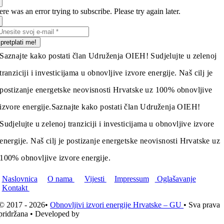
re was an error trying to subscribe. Please try again later.
pretplati me!
Saznajte kako postati član Udruženja OIEH! Sudjelujte u zelenoj
tranziciji i investicijama u obnovljive izvore energije. Naš cilj je
postizanje energetske neovisnosti Hrvatske uz 100% obnovljive
izvore energije.
Saznajte kako postati član Udruženja OIEH!
Sudjelujte u zelenoj tranziciji i investicijama u obnovljive izvore
energije. Naš cilj je postizanje energetske neovisnosti Hrvatske uz
100% obnovljive izvore energije.
Naslovnica
O nama
Vijesti
Impressum
Oglašavanje
Kontakt
© 2017 - 2026•
Obnovljivi izvori energije Hrvatske – GU
• Sva prava
pridržana • Developed by
ICE STUDIO d.o.o.