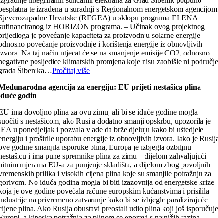
izgradnje integriranih sunčanih elektrana za Grad Šibenik potpuno
besplatna te izrađena u suradnji s Regionalnom energetskom agencijom
Sjeverozapadne Hrvatske (REGEA) u sklopu programa ELENA
sufinanciranog iz HORIZON programa. – Učinak ovog projektnog
prijedloga je povećanje kapaciteta za proizvodnju solarne energije
odnosno povećanje proizvodnje i korištenja energije iz obnovljivih
izvora. Na taj način utjecat će se na smanjenje emisije CO2, odnosno
negativne posljedice klimatskih promjena koje nisu zaobišle ni područj
grada Šibenika…
Pročitaj više
Međunarodna agencija za energiju: EU prijeti nestašica plina
iduće godin
EU ima dovoljno plina za ovu zimu, ali bi se iduće godine mogla
suočiti s nestašicom, ako Rusija dodatno smanji opskrbu, upozorila je
IEA u ponedjeljak i pozvala vlade da brže djeluju kako bi uštedjele
energiju i proširile uporabu energije iz obnovljivih izvora. Iako je Rusij
ove godine smanjila isporuke plina, Europa je izbjegla ozbiljnu
nestašicu i ima pune spremnike plina za zimu – dijelom zahvaljujući
hitnim mjerama EU-a za punjenje skladišta, a dijelom zbog povoljnih
vremenskih prilika i visokih cijena plina koje su smanjile potražnju za
gorivom. No iduća godina mogla bi biti izazovnija od energetske krize
koja je ove godine povećala račune europskim kućanstvima i prisilila
industrije na privremeno zatvaranje kako bi se izbjegle paralizirajuće
cijene plina. Ako Rusija obustavi preostali udio plina koji još isporučuj
Europi, a kineska potražnja za plinom se oporavi s najnižih razina