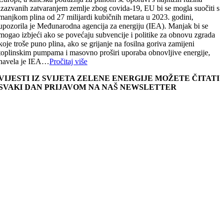
izazvanih zatvaranjem zemlje zbog covida-19, EU bi se mogla suočiti s
manjkom plina od 27 milijardi kubičnih metara u 2023. godini,
upozorila je Međunarodna agencija za energiju (IEA). Manjak bi se
mogao izbjeći ako se povećaju subvencije i politike za obnovu zgrada
koje troše puno plina, ako se grijanje na fosilna goriva zamijeni
toplinskim pumpama i masovno proširi uporaba obnovljive energije,
navela je IEA…
Pročitaj više
VIJESTI IZ SVIJETA ZELENE ENERGIJE MOŽETE ČITATI
SVAKI DAN PRIJAVOM NA NAŠ NEWSLETTER