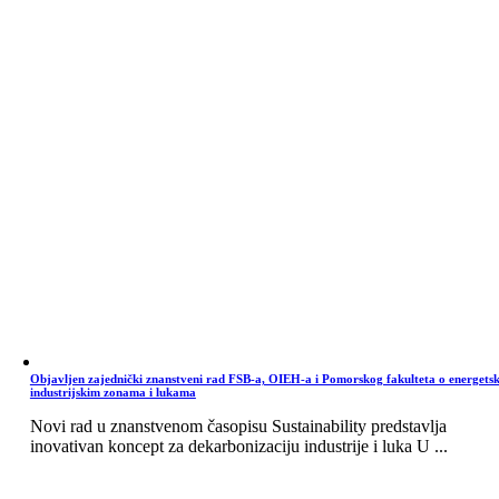
Objavljen zajednički znanstveni rad FSB-a, OIEH-a i Pomorskog fakulteta o energets
industrijskim zonama i lukama
Novi rad u znanstvenom časopisu Sustainability predstavlja
inovativan koncept za dekarbonizaciju industrije i luka U ...