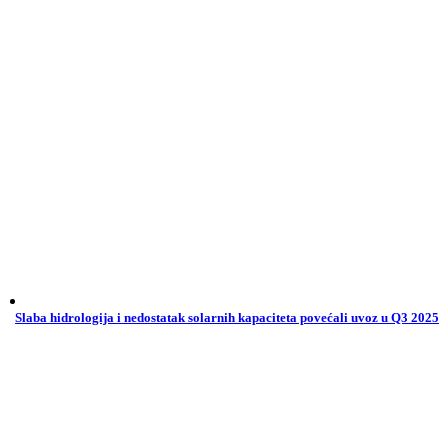
Slaba hidrologija i nedostatak solarnih kapaciteta povećali uvoz u Q3 2025