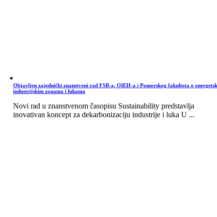
Objavljen zajednički znanstveni rad FSB-a, OIEH-a i Pomorskog fakulteta o energets
industrijskim zonama i lukama
Novi rad u znanstvenom časopisu Sustainability predstavlja
inovativan koncept za dekarbonizaciju industrije i luka U ...