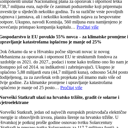
komponenti unutar Nacionalnog plana za oporavak i otpornost teška
738,7 milijuna eura, najviše će zanimati poduzetnike koji pripremaju
investicije u sljedećih nekoliko godina. Tu su različite vrste povoljnih
zajmova i jamstava, ali i nekoliko konkretnih najava za bespovratne
potpore. Ukupno, navodi Komisija, 560 miljuna eura namijenjeno je
povećanju pristupao kompanija kapitalu…
Pročitaj više
Gospodarstvo iz EU povuklo 55% novca
–
za klimatske promjene 
upravljanje katastrofama isplaćeno je manje od 25%
Dok čekamo da se u Hrvatsku počne slijevati novac iz novog
Mehanizma za oporavak i otpornost EU te strukturnih fondova za
razdoblje os 2021. do 2027., podaci i tome kako trošimo ono što nam j
dostupno još od 2014. su indikativni i zabrinjavajući. Ukupno je
isplaćeno 5,88 milijardi eura (44,7 milijardi kuna), odnosno 54,84 post
dodijeljenog, za za završetak svih projekata još imamo malo više od
dvije godine. Za klimatske promjene i upravljanje katastrofama
isplaćeno je manje od 25 posto…
Pročitaj više
Norveški Statkraft ulazi na hrvatsko tržište, gradit će solarne i
vjetroelektrane
Norveški Statkraft, jedan od najvećih europskih proizvođača električne
energije iz obnovljivih izvora, planira širenje na hrvatsko tržište. U
Hrvatskoj je potkraj prošle godine osnovao tvrtku Solarcentury
(Statkraft je preuzeo tvrtku Solarcentury za 117,7 milijuna funti), a