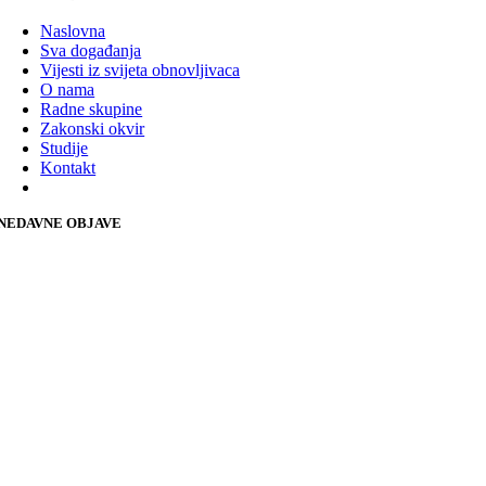
Naslovna
Sva događanja
Vijesti iz svijeta obnovljivaca
O nama
Radne skupine
Zakonski okvir
Studije
Kontakt
NEDAVNE OBJAVE