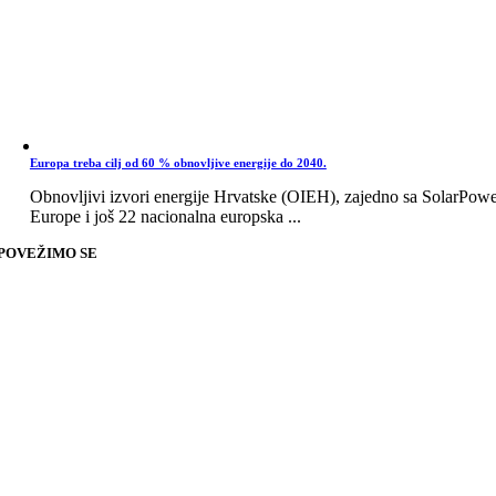
Europa treba cilj od 60 % obnovljive energije do 2040.
Obnovljivi izvori energije Hrvatske (OIEH), zajedno sa SolarPow
Europe i još 22 nacionalna europska ...
POVEŽIMO SE
Go
to
Top