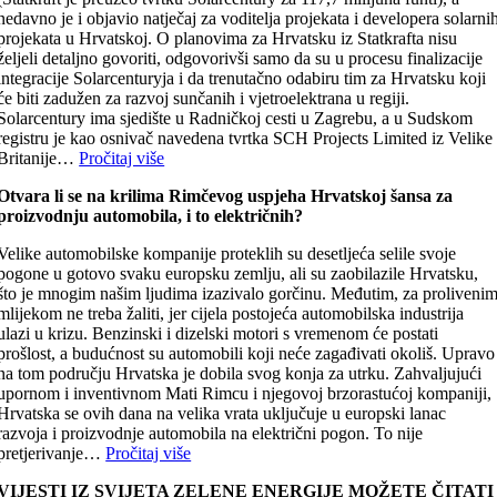
nedavno je i objavio natječaj za voditelja projekata i developera solarni
projekata u Hrvatskoj. O planovima za Hrvatsku iz Statkrafta nisu
željeli detaljno govoriti, odgovorivši samo da su u procesu finalizacije
integracije Solarcenturyja i da trenutačno odabiru tim za Hrvatsku koji
će biti zadužen za razvoj sunčanih i vjetroelektrana u regiji.
Solarcentury ima sjedište u Radničkoj cesti u Zagrebu, a u Sudskom
registru je kao osnivač navedena tvrtka SCH Projects Limited iz Velike
Britanije…
Pročitaj više
Otvara li se na krilima Rimčevog uspjeha Hrvatskoj šansa za
proizvodnju automobila, i to električnih?
Velike automobilske kompanije proteklih su desetljeća selile svoje
pogone u gotovo svaku europsku zemlju, ali su zaobilazile Hrvatsku,
što je mnogim našim ljudima izazivalo gorčinu. Međutim, za proliveni
mlijekom ne treba žaliti, jer cijela postojeća automobilska industrija
ulazi u krizu. Benzinski i dizelski motori s vremenom će postati
prošlost, a budućnost su automobili koji neće zagađivati okoliš. Upravo
na tom području Hrvatska je dobila svog konja za utrku. Zahvaljujući
upornom i inventivnom Mati Rimcu i njegovoj brzorastućoj kompaniji,
Hrvatska se ovih dana na velika vrata uključuje u europski lanac
razvoja i proizvodnje automobila na električni pogon. To nije
pretjerivanje…
Pročitaj više
VIJESTI IZ SVIJETA ZELENE ENERGIJE MOŽETE ČITATI