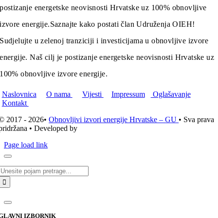
postizanje energetske neovisnosti Hrvatske uz 100% obnovljive
izvore energije.
Saznajte kako postati član Udruženja OIEH!
Sudjelujte u zelenoj tranziciji i investicijama u obnovljive izvore
energije. Naš cilj je postizanje energetske neovisnosti Hrvatske uz
100% obnovljive izvore energije.
Naslovnica
O nama
Vijesti
Impressum
Oglašavanje
Kontakt
© 2017 - 2026•
Obnovljivi izvori energije Hrvatske – GU
• Sva prava
pridržana • Developed by
ICE STUDIO d.o.o.
Page load link
Traži...
GLAVNI IZBORNIK