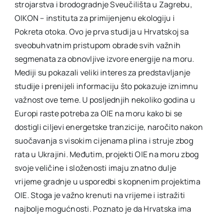
strojarstva i brodogradnje Sveučilišta u Zagrebu,
OIKON – instituta za primijenjenu ekologiju i
Pokreta otoka. Ovo je prva studija u Hrvatskoj sa
sveobuhvatnim pristupom obrade svih važnih
segmenata za obnovljive izvore energije na moru.
Mediji su pokazali veliki interes za predstavljanje
studije i prenijeli informaciju što pokazuje iznimnu
važnost ove teme. U posljednjih nekoliko godina u
Europi raste potreba za OIE na moru kako bi se
dostigli ciljevi energetske tranzicije, naročito nakon
suočavanja s visokim cijenama plina i struje zbog
rata u Ukrajini. Međutim, projekti OIE na moru zbog
svoje veličine i složenosti imaju znatno dulje
vrijeme gradnje u usporedbi s kopnenim projektima
OIE. Stoga je važno krenuti na vrijeme i istražiti
najbolje mogućnosti. Poznato je da Hrvatska ima