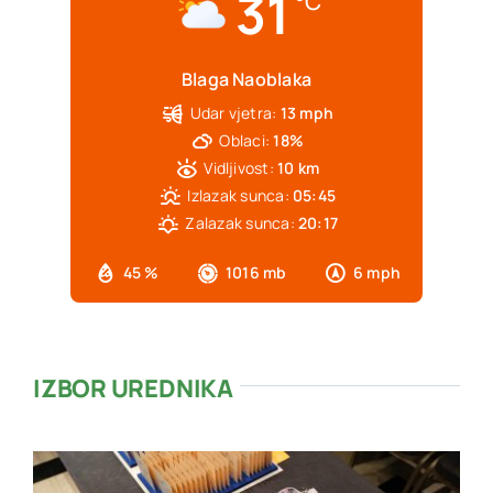
31
°C
Blaga Naoblaka
Udar vjetra:
13 mph
Oblaci:
18%
Vidljivost:
10 km
Izlazak sunca:
05:45
Zalazak sunca:
20:17
45 %
1016 mb
6 mph
IZBOR UREDNIKA