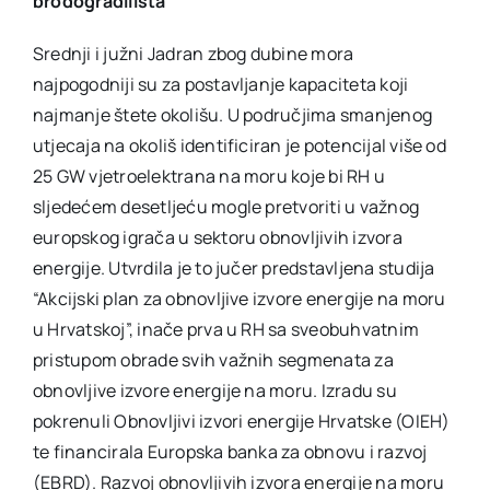
brodogradilišta
Srednji i južni Jadran zbog dubine mora
najpogodniji su za postavljanje kapaciteta koji
najmanje štete okolišu. U područjima smanjenog
utjecaja na okoliš identificiran je potencijal više od
25 GW vjetroelektrana na moru koje bi RH u
sljedećem desetljeću mogle pretvoriti u važnog
europskog igrača u sektoru obnovljivih izvora
energije. Utvrdila je to jučer predstavljena studija
“Akcijski plan za obnovljive izvore energije na moru
u Hrvatskoj”, inače prva u RH sa sveobuhvatnim
pristupom obrade svih važnih segmenata za
obnovljive izvore energije na moru. Izradu su
pokrenuli Obnovljivi izvori energije Hrvatske (OIEH)
te financirala Europska banka za obnovu i razvoj
(EBRD). Razvoj obnovljivih izvora energije na moru