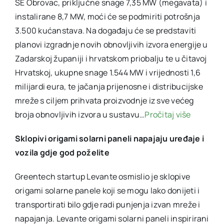
SE Obrovac, priključne snage 7,35 MW (megavata) i
instalirane 8,7 MW, moći će se podmiriti potrošnja
3.500 kućanstava. Na događaju će se predstaviti
planovi izgradnje novih obnovljivih izvora energije u
Zadarskoj županiji i hrvatskom priobalju te u čitavoj
Hrvatskoj, ukupne snage 1.544 MW i vrijednosti 1,6
milijardi eura, te jačanja prijenosne i distribucijske
mreže s ciljem prihvata proizvodnje iz sve većeg
broja obnovljivih izvora u sustavu…
Pročitaj više
Sklopivi origami solarni paneli napajaju uređaje i
vozila gdje god poželite
Greentech startup Levante osmislio je sklopive
origami solarne panele koji se mogu lako donijeti i
transportirati bilo gdje radi punjenja izvan mreže i
napajanja. Levante origami solarni paneli inspirirani