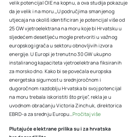
velik potencijal OIE na kopnu, a ova studija pokazuje
da je velik i na moru.„U područjima smanjenog
utjecaja na okoliš identificiran je potencijal više od
25 GW vjetroelektrana na moru koje bi Hrvatsku u
sljedećem desetljeću mogle pretvoriti u važnog
europskog igrača u sektoru obnovljivih izvora
energije. U Europi je trenutno 30 GW ukupno
instaliranog kapaciteta vjetroelektrana fiksiranih
za morsko dno. Kako bi se povećala europska
energetska sigurnost u srednjoročnom i
dugoročnom razdoblju Hrvatska bi svoj potencijal
na moru trebala iskoristiti što prije”, rekla je u
uvodnom obraćanju Victoria Zinchuk, direktorica
EBRD-a za srednju Europu…
Pročitaj više
Plutajuće elektrane prilika su i za hrvatska