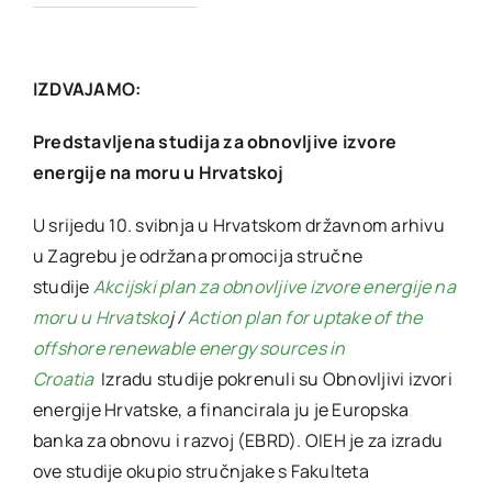
IZDVAJAMO:
Predstavljena studija za obnovljive izvore
energije na moru u Hrvatskoj
U srijedu 10. svibnja u Hrvatskom državnom arhivu
u Zagrebu je održana promocija stručne
studije
Akcijski plan za obnovljive izvore energije na
moru u Hrvatsko
j /
Action plan for uptake of the
offshore renewable energy sources in
Croatia
Izradu studije pokrenuli su Obnovljivi izvori
energije Hrvatske, a financirala ju je Europska
banka za obnovu i razvoj (EBRD). OIEH je za izradu
ove studije okupio stručnjake s Fakulteta