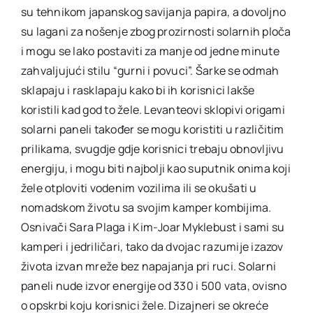
su tehnikom japanskog savijanja papira, a dovoljno
su lagani za nošenje zbog prozirnosti solarnih ploča
i mogu se lako postaviti za manje od jedne minute
zahvaljujući stilu “gurni i povuci”. Šarke se odmah
sklapaju i rasklapaju kako bi ih korisnici lakše
koristili kad god to žele. Levanteovi sklopivi origami
solarni paneli također se mogu koristiti u različitim
prilikama, svugdje gdje korisnici trebaju obnovljivu
energiju, i mogu biti najbolji kao suputnik onima koji
žele otploviti vodenim vozilima ili se okušati u
nomadskom životu sa svojim kamper kombijima.
Osnivači Sara Plaga i Kim-Joar Myklebust i sami su
kamperi i jedriličari, tako da dvojac razumije izazov
života izvan mreže bez napajanja pri ruci. Solarni
paneli nude izvor energije od 330 i 500 vata, ovisno
o opskrbi koju korisnici žele. Dizajneri se okreće