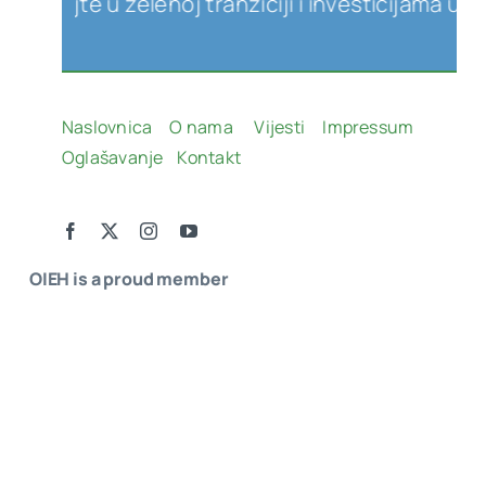
e u zelenoj tranziciji i investicijama u obnovlj
Naslovnica
O nama
Vijesti
Impressum
Oglašavanje
Kontakt
OIEH is a proud member