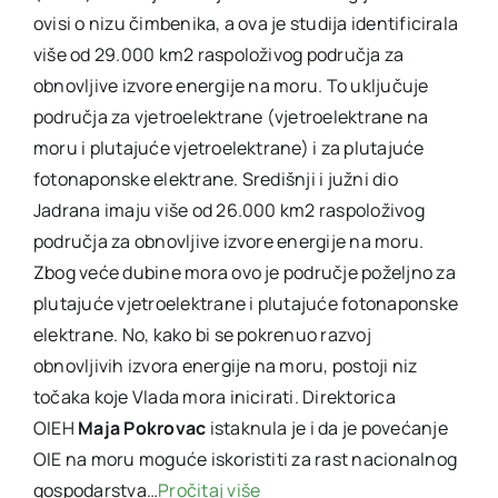
ovisi o nizu čimbenika, a ova je studija identificirala
više od 29.000 km2 raspoloživog područja za
obnovljive izvore energije na moru. To uključuje
područja za vjetroelektrane (vjetroelektrane na
moru i plutajuće vjetroelektrane) i za plutajuće
fotonaponske elektrane. Središnji i južni dio
Jadrana imaju više od 26.000 km2 raspoloživog
područja za obnovljive izvore energije na moru.
Zbog veće dubine mora ovo je područje poželjno za
plutajuće vjetroelektrane i plutajuće fotonaponske
elektrane. No, kako bi se pokrenuo razvoj
obnovljivih izvora energije na moru, postoji niz
točaka koje Vlada mora inicirati. Direktorica
OIEH
Maja Pokrovac
istaknula je i da je povećanje
OIE na moru moguće iskoristiti za rast nacionalnog
gospodarstva…
Pročitaj više