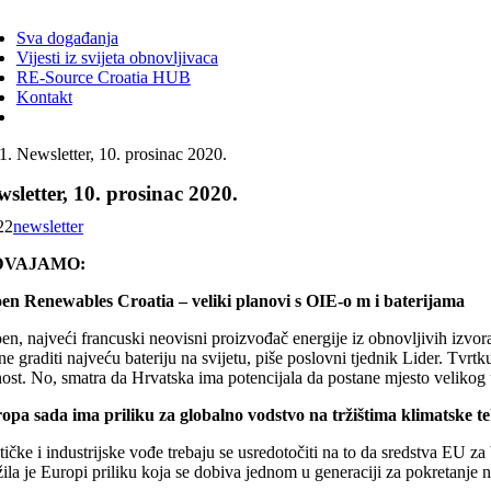
ggle
vigation
Sva događanja
Vijesti iz svijeta obnovljivaca
RE-Source Croatia HUB
Kontakt
Newsletter, 10. prosinac 2020.
sletter, 10. prosinac 2020.
22
newsletter
DVAJAMO:
en Renewables Croatia – veliki planovi s OIE-o m i baterijama
en, najveći francuski neovisni proizvođač energije iz obnovljivih izvor
e graditi najveću bateriju na svijetu, piše poslovni tjednik Lider. Tvrt
nost. No, smatra da Hrvatska ima potencijala da postane mjesto veliko
opa sada ima priliku za globalno vodstvo na tržištima klimatske te
tičke i industrijske vođe trebaju se usredotočiti na to da sredstva EU z
žila je Europi priliku koja se dobiva jednom u generaciji za pokretan