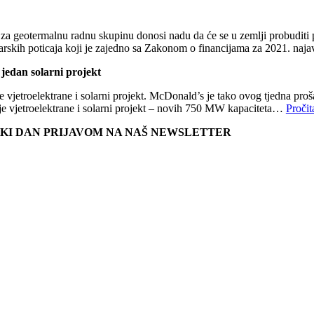
 za geotermalnu radnu skupinu donosi nadu da će se u zemlji probuditi po
darskih poticaja koji je zajedno sa Zakonom o financijama za 2021. na
 jedan solarni projekt
je vjetroelektrane i solarni projekt. McDonald’s je tako ovog tjedna pr
vije vjetroelektrane i solarni projekt – novih 750 MW kapaciteta…
Pročit
VAKI DAN PRIJAVOM NA NAŠ NEWSLETTER