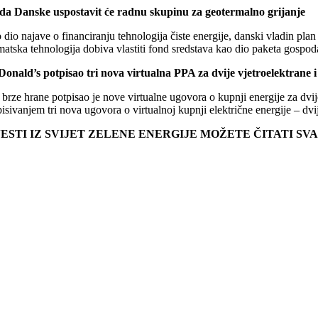
da Danske uspostavit će radnu skupinu za geotermalno grijanje
dio najave o financiranju tehnologija čiste energije, danski vladin plan
matska tehnologija dobiva vlastiti fond sredstava kao dio paketa gospo
onald’s potpisao tri nova virtualna PPA za dvije vjetroelektrane i
 brze hrane potpisao je nove virtualne ugovora o kupnji energije za dvi
pisivanjem tri nova ugovora o virtualnoj kupnji električne energije – d
JESTI IZ SVIJET ZELENE ENERGIJE MOŽETE ČITATI S