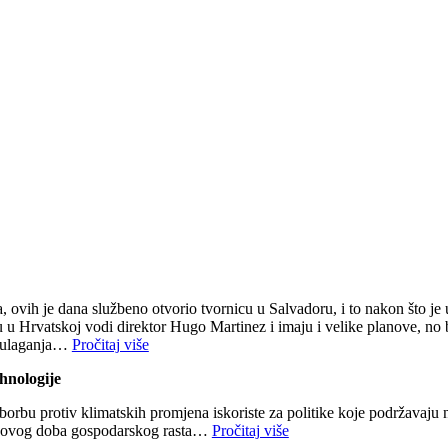
a, ovih je dana službeno otvorio tvornicu u Salvadoru, i to nakon što j
ku u Hrvatskoj vodi direktor Hugo Martinez i imaju i velike planove, no 
g ulaganja…
Pročitaj više
hnologije
a borbu protiv klimatskih promjena iskoriste za politike koje podržavaj
je novog doba gospodarskog rasta…
Pročitaj više