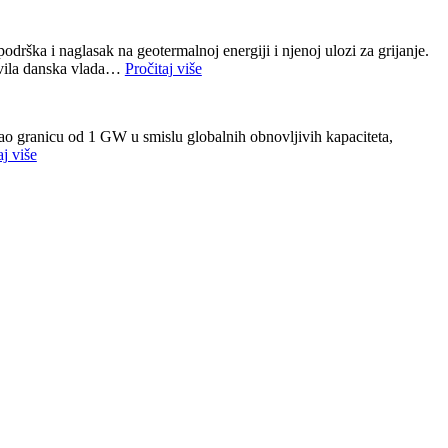
drška i naglasak na geotermalnoj energiji i njenoj ulozi za grijanje.
javila danska vlada…
Pročitaj više
ošao granicu od 1 GW u smislu globalnih obnovljivih kapaciteta,
aj više