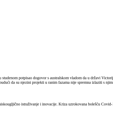
e u studenom potpisao dogovor s australskom vladom da u državi Victorij
budući da su njezini projekti u ranim fazama nije spremna izlaziti s njim
u niskougljično istraživanje i inovacije. Kriza uzrokovana bolešću Covid