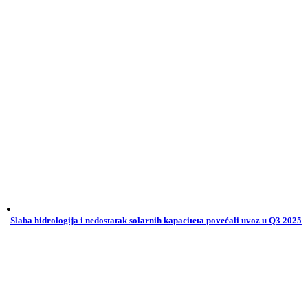
Slaba hidrologija i nedostatak solarnih kapaciteta povećali uvoz u Q3 2025