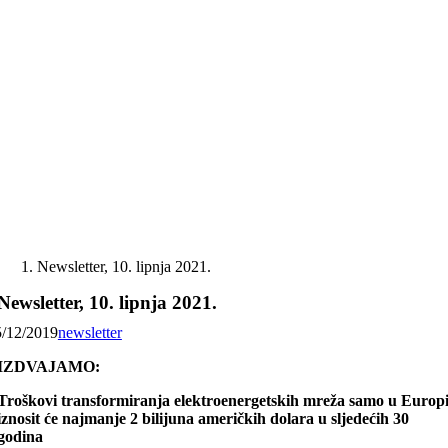
Skip
to
content
Newsletter, 10. lipnja 2021.
Newsletter, 10. lipnja 2021.
5/12/2019
newsletter
IZDVAJAMO:
Troškovi transformiranja elektroenergetskih mreža samo u Europ
iznosit će najmanje 2 bilijuna američkih dolara u sljedećih 30
godina