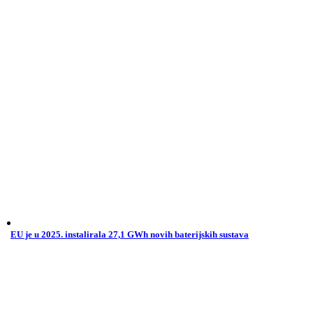
EU je u 2025. instalirala 27,1 GWh novih baterijskih sustava