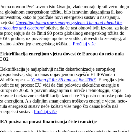
Prema novom PwC-ovom istraživanju, vlade moraju igrati veću ulogu
na globalnom energetskom tržištu, bilo izravnim ulaganjima ili kao
suinvestitor, kako bi podržale novi energetski sustav u nastajanju.
Izvještaj
‘
Inventing tomorrow’s energy system: The road ahead for
molecules and electrons’
otkriva da će rast obnovljivih izvora, za koje
se procjenjuje da će činiti 90 posto globalnog energetskog tržišta do
2050. godine, uz povećanje upotrebe vodika, dovesti do zelenijeg, ali
znatno složenijeg energetskog tržišta…
Pročitaj više
Elektrifikacija energijom vjetra dovest će Europu do neto nula
CO2
Elektrifikacija je najisplativiji način dekarbonizacije europskog
gospodarstva, stoji u danas objavljenom izvješću ETIPWinda i
WindEuropea –
‘Getting fit for 55 and set for 2050’
. Energija vjetra
vodit će taj proces: EU vidi da čini polovicu električne energije u
Europi do 2050. S pravim ulaganjima u mreže i tehnologiju, stopa
izravne i neizravne elektrifikacije iznosit će 75 posto europske potražnj
za energijom. A s daljnjim smanjenjem troškova energije vjetra, neto-
nula energetski sustav neće koštati više nego što danas košta naš
energetski sustav..
Pročitaj više
IEA poziva na porast financiranja čiste tranzicije
Svjetska energetska i klimatska budućnost sve više ovisi o tome hoće li