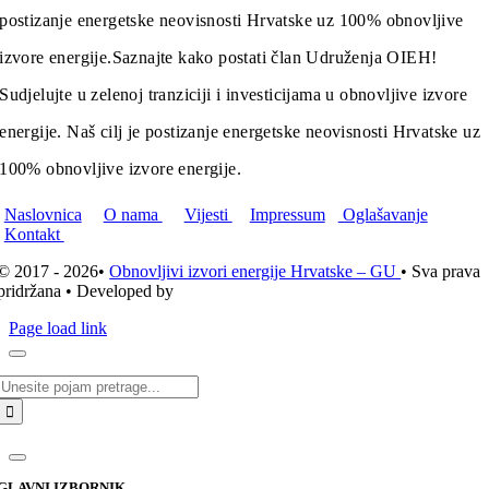
postizanje energetske neovisnosti Hrvatske uz 100% obnovljive
izvore energije.
Saznajte kako postati član Udruženja OIEH!
Sudjelujte u zelenoj tranziciji i investicijama u obnovljive izvore
energije. Naš cilj je postizanje energetske neovisnosti Hrvatske uz
100% obnovljive izvore energije.
Naslovnica
O nama
Vijesti
Impressum
Oglašavanje
Kontakt
© 2017 - 2026•
Obnovljivi izvori energije Hrvatske – GU
• Sva prava
pridržana • Developed by
ICE STUDIO d.o.o.
Page load link
Traži...
GLAVNI IZBORNIK