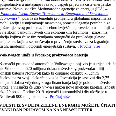
gospodarstva u nastajanju i razvoju uspjeti prijeći na čiste energetske
sustave. Novo izvješće Međunarodne agencije za energiju (IEA) –
‘Financing Clean Energy Transitions in Emerging and Developing
Economies’
– poziva na temeljitu promjenu u globalnim naporima za
mobilizaciju i usmjeravanje masovnog porasta ulaganja potrebnih za
rješavanje ovog problema. Posebno izvješće – provedeno u suradnji sa
Svjetskom bankom i Svjetskim ekonomskim forumom – iznosi niz
akcija kojima će se tim zemljama omogućiti da prevladaju glavne
prepreke s kojima se suočavaju u privlačenju sredstava za izgradnju
čistih, modernih i otpornih energetskih sustava…
Pročitaj više
Volkswagen ulaže u švedskog proizvođača baterija
Njemački proizvođač automobila Volkswagen objavio je u srijedu da ć
uložiti dodatnih 620 milijuna dolara u švedskog proizvođača litij-
ionskih baterija Northvolt kako bi osigurao opskrbu ključnim
dijelovima za svoja električna vozila. Investicija je sastavni dio 2,75
milijardi dolara vrijednog kruga financiranja koji je pokrenula švedska
tvrtka, a vlasnički će udio VW-a i nakon nove injekcije kapitala iznositi
oko 20 posto. Godine 2019. njemački automobilski div uložio je u
Northvolt 900 milijuna eura…
Pročitaj više
VIJESTI IZ SVIJETA ZELENE ENERGIJE MOŽETE ČITATI
SVAKI DAN PRIJAVOM NA NAŠ NEWSLETTER