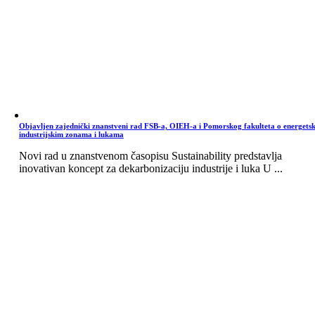
Objavljen zajednički znanstveni rad FSB-a, OIEH-a i Pomorskog fakulteta o energets
industrijskim zonama i lukama
Novi rad u znanstvenom časopisu Sustainability predstavlja
inovativan koncept za dekarbonizaciju industrije i luka U ...