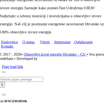
izvore energije.
Saznajte kako postati član Udruženja OIEH!
Sudjelujte u zelenoj tranziciji i investicijama u obnovljive izvore
energije. Naš cilj je postizanje energetske neovisnosti Hrvatske uz
100% obnovljive izvore energije.
Naslovnica
O nama
Vijesti
Impressum
Oglašavanje
Kontakt
© 2017 - 2026•
Obnovljivi izvori energije Hrvatske – GU
• Sva prava
pridržana • Developed by
ICE STUDIO d.o.o.
Page load link
Traži...
GLAVNI IZBORNIK