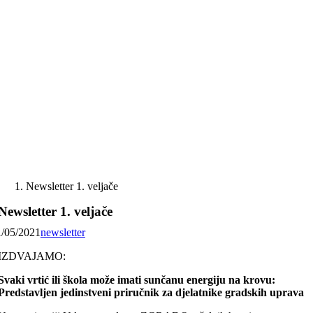
Skip
to
content
Newsletter 1. veljače
Newsletter 1. veljače
1/05/2021
newsletter
IZDVAJAMO:
Svaki vrtić ili škola može imati sunčanu energiju na krovu:
Predstavljen jedinstveni priručnik za djelatnike gradskih uprava