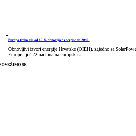
Europa treba cilj od 60 % obnovljive energije do 2040.
Obnovljivi izvori energije Hrvatske (OIEH), zajedno sa SolarPow
Europe i još 22 nacionalna europska ...
POVEŽIMO SE
Go
to
Top