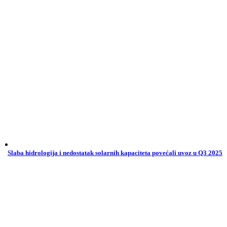
Slaba hidrologija i nedostatak solarnih kapaciteta povećali uvoz u Q3 2025