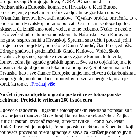
U organizaciji Udruge gradova, ZGRADOnačelnik.hr-a i
Predstavništva Europske komisije u Hrvatskoj u Kući Europe,
predstavljen je poseban priručnik za djelatnike gradskih uprava
(O)sunčani krovovi hrvatskih gradova. “Ovakav projekt, priručnik, to j
ono što mi u Hrvatskoj moramo poticati. Često nam se događaju loša
iskustva, da izmišljamo toplu vodu, a to ne trebamo. Netko je negdje
nešto već odradio i to moramo iskoristiti. Naša iskustva u Karlovcu
mogu se rasprostraniti u Hrvatskoj. Spremni smo učiti i poticati jedni
druge na ove projekte”, poručio je Damir Mandić, član Predsjedništva
Udruge gradova i gradonačelnik Grada Karlovca. Vrtići, škole,
kazališta, knjižnice, sportske dvorane, zgrade komunalnih tvrtki,
domovi zdravlja, zgrade gradskih uprava. Sve su to objekti kojima je
vlasnik neki grad (jedinica lokalne samouprave). S obzirom na to da
Hrvatska, kao i sve članice Europske unije, ima obvezu dekarbonizirati
svoje zgrade, implementacija obnovljivih izvora energije ključan je
korak ka tome…
Pročitaj više
Na četiri javna objekta u gradu postavit će se fotonaponske
elektrane. Projekt je vrijedan 260 tisuća eura
Ugovor o radovima – ugradnja fotonaponskih elektrana potpisali su u
prostorijama Osnovne škole Juraj Dalmatinac gradonačelnik Željko
Burić i izabrani izvođač radova, direktor tvrtke Elcor d.o.o. Petar
Rudeš. Posrijedi je projekt „Fotonaponskih elektrana u Šibeniku“ koji
obuhvaća provedbu mjera ugradnje sustava za korištenje obnovljivih