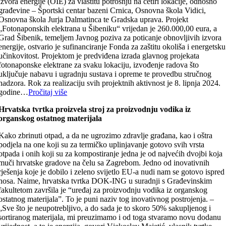
izvora energije (OIE) za vlastitu potrošnju na četiri lokacije, odnosno
građevine – Športski centar bazeni Crnica, Osnovna škola Vidici,
Osnovna škola Jurja Dalmatinca te Gradska uprava. Projekt
„Fotonaponskih elektrana u Šibeniku“ vrijedan je 260.000,00 eura, a
Grad Šibenik, temeljem Javnog poziva za poticanje obnovljivih izvora
energije, ostvario je sufinanciranje Fonda za zaštitu okoliša i energetsku
učinkovitost. Projektom je predviđena izrada glavnog projekata
fotonaponske elektrane za svaku lokaciju, izvođenje radova što
uključuje nabavu i ugradnju sustava i opreme te provedbu stručnog
nadzora. Rok za realizaciju svih projektnih aktivnost je 8. lipnja 2024.
godine…
Pročitaj više
Hrvatska tvrtka proizvela stroj za proizvodnju vodika iz
organskog ostatnog materijala
Kako zbrinuti otpad, a da ne ugrozimo zdravlje građana, kao i oštra
podjela na one koji su za termičko uplinjavanje gotovo svih vrsta
otpada i onih koji su za kompostiranje jedna je od najvećih dvojbi koja
muči hrvatske gradove na čelu sa Zagrebom. Jedno od inovativnih
rješenja koje je dobilo i zeleno svijetlo EU-a nudi nam se gotovo ispred
nosa. Naime, hrvatska tvrtka DOK-ING u suradnji s Građevinskim
fakultetom završila je “uređaj za proizvodnju vodika iz organskog
ostatnog materijala”. To je puni naziv tog inovativnog postrojenja. –
„Sve što je neupotrebljivo, a do sada je to skoro 50% sakupljenog i
sortiranog materijala, mi preuzimamo i od toga stvaramo novu dodanu