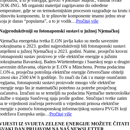
vrijednost, a to je energija, govori Vjekoslav Majetić, vlasnik tvrtke
DOK-ING. Mi organski materijal zagrijavamo do određene
temperature, gdje se on termokemijskim procesom razgrađuje na krutu i
plinovitu komponentu. Iz te plinovite komponente imamo jednu stvar
koja je danas “popularna”, a to je vodik…
Pročitaj više
Najproduktivniji su fotonaponski sustavi u južnoj Njemačkoj
Njemačka energetska tvrtka E.ON javlja kako su među saveznim
pokrajinama u 2023. godini najproduktivniji bili fotonaponski sustavi
smješteni u južnoj Njemačkoj u 2023. godini. Naime, prosječni krovni
fotonaponski sustav proizveo je više električne energije u južnim
pokrajinama Bavarskoj, Baden-Württembergu i Saarskoj nego u drugi
saveznim državama, objavio je E.ON u Münchenu. Prema podacima
E.ON-a, prosječna potrošnja električne energije četveročlane obitelji
iznosi oko 2500 kW h godišnje. To znači da čak i u manje osunčanim
regijama, fotonaponski sustavi proizvode mnogo više električne
energije nego što je matematički potrebno za potrebe prosječnog
kućanstva. Izračuni su se temeljili na podacima Njemačke meteorološk
službe o trajanju Sunčevog sjaja prošle godine. Stručnjaci tvrtke zatim
su te vrijednosti zračenja pretvorili u vrijednosti prinosa električne
energije s pomoću fotonaponskog informacijskog sustava PVGIS koji
podržava Europska unija…
Pročitaj više
VIJESTI IZ SVIJETA ZELENE ENERGIJE MOŽETE ČITATI
SVAKI DAN PRIJAVOM NA NAŠ NEWSLETTER