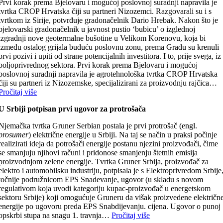
Prvi korak prema Bjelovaru i mogućoj poslovnoj suradnji napravila je
tvrtka CROP Hrvatska čiji su partneri Nizozemci. Razgovarali su i s
tvrtkom iz Sirije, potvrđuje gradonačelnik Dario Hrebak. Nakon što je
bjelovarski gradonačelnik u javnost pustio ‘bubicu’ o izglednoj
izgradnji nove geotermalne bušotine u Velikom Korenovu, koja bi
između ostalog grijala buduću poslovnu zonu, prema Gradu su krenuli
prvi pozivi i upiti od strane potencijalnih investitora. I to, prije svega, iz
poljoprivrednog sektora. Prvi korak prema Bjelovaru i mogućoj
poslovnoj suradnji napravila je agrotehnološka tvrtka CROP Hrvatska
čiji su partneri iz Nizozemske, specijalizirani za proizvodnju rajčica…
Pročitaj više
U Srbiji potpisan prvi ugovor za protrošača
Njemačka tvrtka Gruner Serbian postala je prvi protrošač (engl.
prosumer
) električne energije u Srbiji. Na taj se način u praksi počinje
realizirati ideja da potrošači energije postanu njezini proizvođači, čime
se smanjuju njihovi računi i pridonose smanjenju štetnih emisija
proizvodnjom zelene energije. Tvrtka Gruner Srbija, proizvođač za
elektro i automobilsku industriju, potpisala je s Elektroprivredom Srbije
točnije podružnicom EPS Snadevanje, ugovor (u skladu s novom
regulativom koja uvodi kategoriju kupac-proizvođač u energetskom
sektoru Srbije) koji omogućuje Gruneru da višak proizvedene električn
energije po ugovoru preda EPS Snabdijevanju. cijena. Ugovor o punoj
opskrbi stupa na snagu 1. travnja…
Pročitaj više