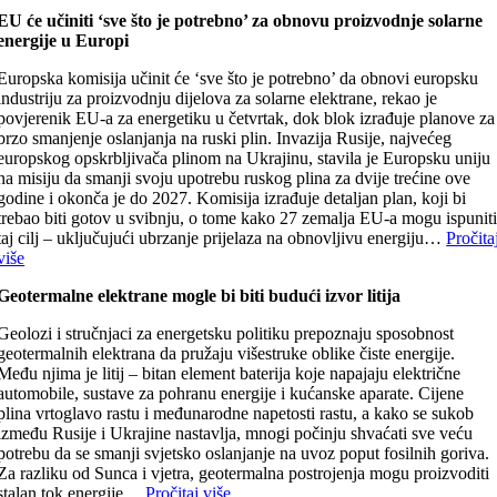
EU će učiniti ‘sve što je potrebno’ za obnovu proizvodnje solarne
energije u Europi
Europska komisija učinit će ‘sve što je potrebno’ da obnovi europsku
industriju za proizvodnju dijelova za solarne elektrane, rekao je
povjerenik EU-a za energetiku u četvrtak, dok blok izrađuje planove za
brzo smanjenje oslanjanja na ruski plin. Invazija Rusije, najvećeg
europskog opskrbljivača plinom na Ukrajinu, stavila je Europsku uniju
na misiju da smanji svoju upotrebu ruskog plina za dvije trećine ove
godine i okonča je do 2027. Komisija izrađuje detaljan plan, koji bi
trebao biti gotov u svibnju, o tome kako 27 zemalja EU-a mogu ispunit
taj cilj – uključujući ubrzanje prijelaza na obnovljivu energiju…
Pročita
više
Geotermalne elektrane mogle bi biti budući izvor litija
Geolozi i stručnjaci za energetsku politiku prepoznaju sposobnost
geotermalnih elektrana da pružaju višestruke oblike čiste energije.
Među njima je litij – bitan element baterija koje napajaju električne
automobile, sustave za pohranu energije i kućanske aparate. Cijene
plina vrtoglavo rastu i međunarodne napetosti rastu, a kako se sukob
između Rusije i Ukrajine nastavlja, mnogi počinju shvaćati sve veću
potrebu da se smanji svjetsko oslanjanje na uvoz poput fosilnih goriva.
Za razliku od Sunca i vjetra, geotermalna postrojenja mogu proizvoditi
stalan tok energije…
Pročitaj više