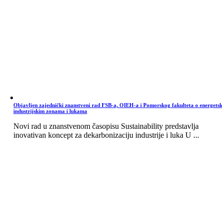
Objavljen zajednički znanstveni rad FSB-a, OIEH-a i Pomorskog fakulteta o energets
industrijskim zonama i lukama
Novi rad u znanstvenom časopisu Sustainability predstavlja
inovativan koncept za dekarbonizaciju industrije i luka U ...