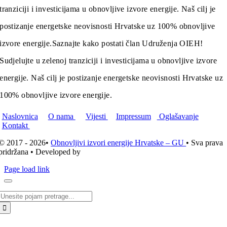
tranziciji i investicijama u obnovljive izvore energije. Naš cilj je
postizanje energetske neovisnosti Hrvatske uz 100% obnovljive
izvore energije.
Saznajte kako postati član Udruženja OIEH!
Sudjelujte u zelenoj tranziciji i investicijama u obnovljive izvore
energije. Naš cilj je postizanje energetske neovisnosti Hrvatske uz
100% obnovljive izvore energije.
Naslovnica
O nama
Vijesti
Impressum
Oglašavanje
Kontakt
© 2017 - 2026•
Obnovljivi izvori energije Hrvatske – GU
• Sva prava
pridržana • Developed by
ICE STUDIO d.o.o.
Page load link
Traži...