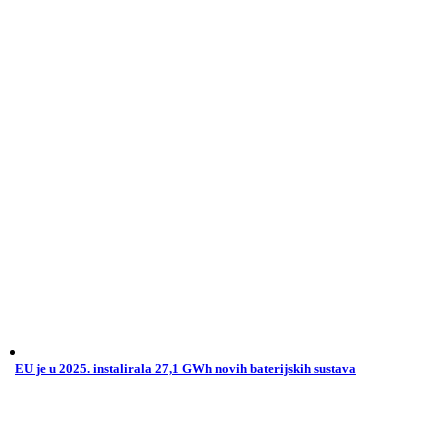
EU je u 2025. instalirala 27,1 GWh novih baterijskih sustava