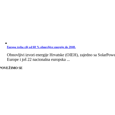
Europa treba cilj od 60 % obnovljive energije do 2040.
Obnovljivi izvori energije Hrvatske (OIEH), zajedno sa SolarPow
Europe i još 22 nacionalna europska ...
POVEŽIMO SE
Go
to
Top