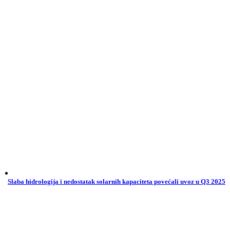
Slaba hidrologija i nedostatak solarnih kapaciteta povećali uvoz u Q3 2025