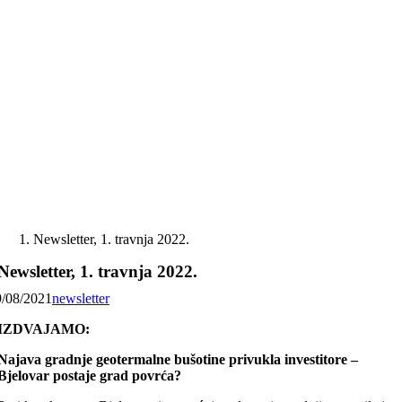
Skip
to
content
Newsletter, 1. travnja 2022.
Newsletter, 1. travnja 2022.
9/08/2021
newsletter
IZDVAJAMO:
Najava gradnje geotermalne bušotine privukla investitore –
Bjelovar postaje grad povrća?