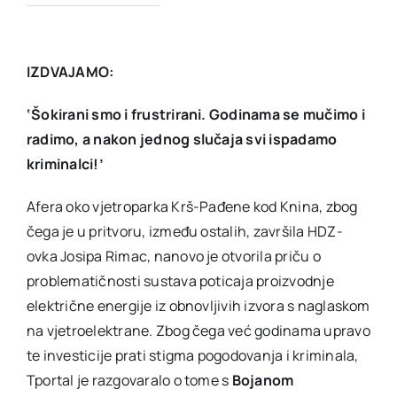
IZDVAJAMO:
‘Šokirani smo i frustrirani. Godinama se mučimo i
radimo, a nakon jednog slučaja svi ispadamo
kriminalci!’
Afera oko vjetroparka Krš-Pađene kod Knina, zbog
čega je u pritvoru, između ostalih, završila HDZ-
ovka Josipa Rimac, nanovo je otvorila priču o
problematičnosti sustava poticaja proizvodnje
električne energije iz obnovljivih izvora s naglaskom
na vjetroelektrane. Zbog čega već godinama upravo
te investicije prati stigma pogodovanja i kriminala,
Tportal je razgovaralo o tome s
Bojanom