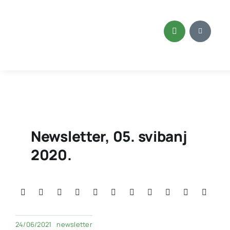
Skip
to
content
Newsletter, 05. svibanj
2020.
24/06/2021
newsletter