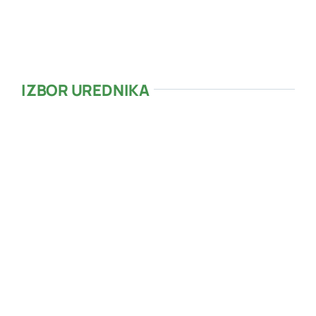
Zalazak sunca:
20:13
IZBOR UREDNIKA