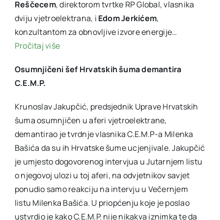
Reščecem
, direktorom tvrtke RP Global, vlasnika
dviju vjetroelektrana, i
Edom Jerkićem
,
konzultantom za obnovljive izvore energije…
Pročitaj više
Osumnjičeni šef Hrvatskih šuma demantira
C.E.M.P.
Krunoslav Jakupčić, predsjednik Uprave Hrvatskih
šuma osumnjičen u aferi vjetroelektrane,
demantirao je tvrdnje vlasnika C.E.M.P-a Milenka
Bašića da su ih Hrvatske šume ucjenjivale. Jakupčić
je umjesto dogovorenog intervjua u Jutarnjem listu
o njegovoj ulozi u toj aferi, na odvjetnikov savjet
ponudio samo reakciju na intervju u Večernjem
listu Milenka Bašića. U priopćenju koje je poslao
ustvrdio je kako C.E.M.P. nije nikakva iznimka te da