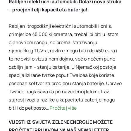
Rabljeni električni automobili: Dolazi nova struka
– procjenitelji kapaciteta baterija!
Rabljeni trogodišnji električni automobili i oni s,
primjerice 45.000 kilometara, trebali bi biti u istom
cjenovnom rangu, no prema istraživanju
njemačkog TUV-a, razlike mogu biti i do 450 eura i
to ne ovisi o vizualnom dojmu, već o nečem puno
ozbiljnijem – stanju baterije. U Njemačkoj postoje
specijalizirane tvrtke poput Twaicea koje koriste
poseban softver za procjenu stanja baterije. Upravo
Twaice naglašava da pri navedenoj kilometraži i
starosti vozila razlike u kapacitetu baterije mogu
biti i do pet posto…
Pročitaj više
VIJESTI IZ SVIJETA ZELENE ENERGIJE MOŽETE
PROČITATI PRIJAVOM NA NAŠ NEWSLETTER