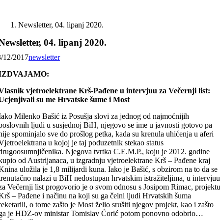
Skip
to
Newsletter, 04. lipanj 2020.
content
Newsletter, 04. lipanj 2020.
3/12/2017
newsletter
IZDVAJAMO:
Vlasnik vjetroelektrane Krš-Pađene u intervjuu za Večernji list:
Ucjenjivali su me Hrvatske šume i Most
Iako Milenko Bašić iz Posušja slovi za jednog od najmoćnijih
poslovnih ljudi u susjednoj BiH, njegovo se ime u javnosti gotovo pa
nije spominjalo sve do prošlog petka, kada su krenula uhićenja u aferi
Vjetroelektrana u kojoj je taj poduzetnik stekao status
drugoosumnjičenika. Njegova tvrtka C.E.M.P., koju je 2012. godine
kupio od Austrijanaca, u izgradnju vjetroelektrane Krš – Pađene kraj
Knina uložila je 1,8 milijardi kuna. Iako je Bašić, s obzirom na to da se
trenutačno nalazi u BiH nedostupan hrvatskim istražiteljima, u intervju
za Večernji list progovorio je o svom odnosu s Josipom Rimac, projekt
Krš – Pađene i načinu na koji su ga čelni ljudi Hrvatskih šuma
reketarili, o tome zašto je Most želio srušiti njegov projekt, kao i zašto
ga je HDZ-ov ministar Tomislav Ćorić potom ponovno odobrio…