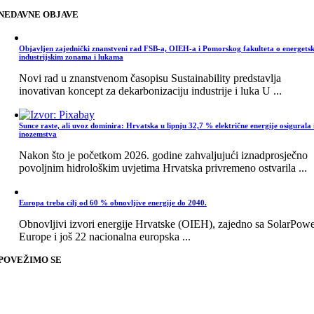
NEDAVNE OBJAVE
Objavljen zajednički znanstveni rad FSB-a, OIEH-a i Pomorskog fakulteta o energets
industrijskim zonama i lukama
Novi rad u znanstvenom časopisu Sustainability predstavlja
inovativan koncept za dekarbonizaciju industrije i luka U ...
Sunce raste, ali uvoz dominira: Hrvatska u lipnju 32,7 % električne energije osigurala 
inozemstva
Nakon što je početkom 2026. godine zahvaljujući iznadprosječno
povoljnim hidrološkim uvjetima Hrvatska privremeno ostvarila ...
Europa treba cilj od 60 % obnovljive energije do 2040.
Obnovljivi izvori energije Hrvatske (OIEH), zajedno sa SolarPow
Europe i još 22 nacionalna europska ...
POVEŽIMO SE
Go
to
Top