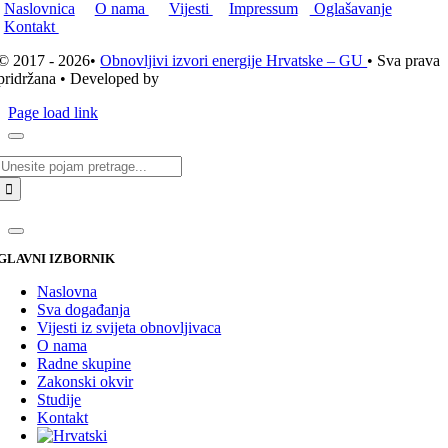
Naslovnica
O nama
Vijesti
Impressum
Oglašavanje
Kontakt
© 2017 - 2026•
Obnovljivi izvori energije Hrvatske – GU
• Sva prava
pridržana • Developed by
ICE STUDIO d.o.o.
Page load link
Traži...
GLAVNI IZBORNIK
Naslovna
Sva događanja
Vijesti iz svijeta obnovljivaca
O nama
Radne skupine
Zakonski okvir
Studije
Kontakt