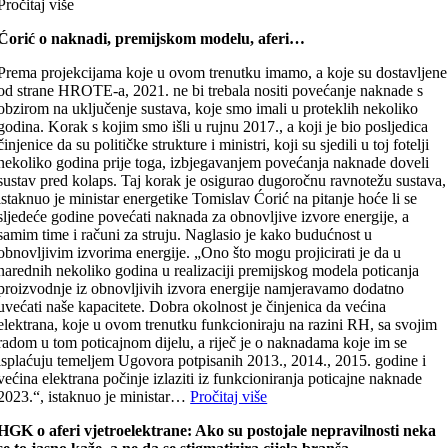
Pročitaj više
Ćorić o naknadi, premijskom modelu, aferi…
Prema projekcijama koje u ovom trenutku imamo, a koje su dostavljene
od strane HROTE-a, 2021. ne bi trebala nositi povećanje naknade s
obzirom na uključenje sustava, koje smo imali u proteklih nekoliko
godina. Korak s kojim smo išli u rujnu 2017., a koji je bio posljedica
činjenice da su političke strukture i ministri, koji su sjedili u toj fotelji
nekoliko godina prije toga, izbjegavanjem povećanja naknade doveli
sustav pred kolaps. Taj korak je osigurao dugoročnu ravnotežu sustava,
istaknuo je ministar energetike Tomislav Ćorić na pitanje hoće li se
sljedeće godine povećati naknada za obnovljive izvore energije, a
samim time i računi za struju. Naglasio je kako budućnost u
obnovljivim izvorima energije. „Ono što mogu projicirati je da u
narednih nekoliko godina u realizaciji premijskog modela poticanja
proizvodnje iz obnovljivih izvora energije namjeravamo dodatno
uvećati naše kapacitete. Dobra okolnost je činjenica da većina
elektrana, koje u ovom trenutku funkcioniraju na razini RH, sa svojim
radom u tom poticajnom dijelu, a riječ je o naknadama koje im se
isplaćuju temeljem Ugovora potpisanih 2013., 2014., 2015. godine i
većina elektrana počinje izlaziti iz funkcioniranja poticajne naknade
2023.“, istaknuo je ministar…
Pročitaj više
HGK o aferi vjetroelektra
n
e: Ako su postojale nepravilnosti neka