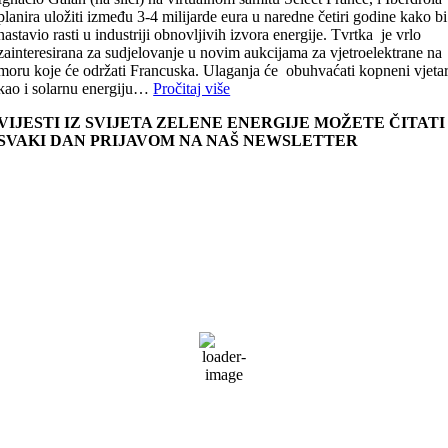
planira uložiti između 3-4 milijarde eura u naredne četiri godine kako bi
nastavio rasti u industriji obnovljivih izvora energije. Tvrtka je vrlo
zainteresirana za sudjelovanje u novim aukcijama za vjetroelektrane na
moru koje će održati Francuska. Ulaganja će obuhvaćati kopneni vjeta
kao i solarnu energiju…
Pročitaj više
VIJESTI IZ SVIJETA ZELENE ENERGIJE MOŽETE ČITATI
SVAKI DAN PRIJAVOM NA NAŠ NEWSLETTER
Zagreb, HR
11:45,
09/08/2026
31
°C
vedro
37 %
1019 mb
3 mph
Udar vjetra:
5 mph
Oblaci:
0%