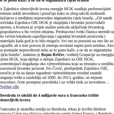
se to jasno kaže, a ne da se stigmatizira cijela branša
Iz Zajednice obnovljivih izvora energije HGK osuđuju preferencijalni
tretman nekih investitora i poručuju kako se zbog takvih izoliranih
slučajeva u medijima nepravedno stigmatizira cijela branša. „Od samih
početaka Zajednica OIE HGK je okupljala i hrvatske proizvođače
opreme, a Komora je uvijek snažno poticala uključenje hrvatskog
gospodarstva u što većem obujmu. Predstavnici tvrtki članica stremili s
što većem lokalnom zapošljavanju i ugradnji hrvatskih proizvoda i
materijala kada god je to bilo moguće. Svi oni su ponosni na ono što su
izgradili, ali u tom ponosu ih smetaju novinski napisi puni neistina. Ako
su postojale nepravilnosti neka se to jasno kaže, a ne da se stigmatizira
cijela branša“, istaknuo je
Bojan Reščec
, voditelj Grupacije za energiju
vjetra HGK, koja djeluje u sklopu Zajednice za OIE HGK,
komentirajući događanja oko vjetroelektrana koja su trenutno u središtu
pozornosti hrvatske javnosti. Ivo Čović, predsjednik Zajednice OIE,
poručio je da su danas izgrađene vjetroelektrane rezultat znatnih
ulaganja tvrtki u razdoblju od 2000. do 2013. godine, uz nejasne
procedure, česte promjene pravilnika i uz veliki rizik za investitore…
Pročitaj više
Iberdrola će uložiti do 4 milijarde eura u francusko tržište
obnovljivih izvora
Francuska je strateška zemlja za Iberdrola, rekao je izvršni direktor
Ignacio Galan (na slici) na virtualnom samitu Select France, i Iberdrola