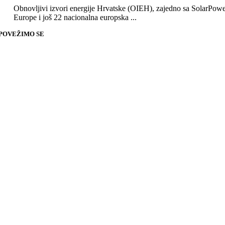
Obnovljivi izvori energije Hrvatske (OIEH), zajedno sa SolarPow
Europe i još 22 nacionalna europska ...
POVEŽIMO SE
Go
to
Top