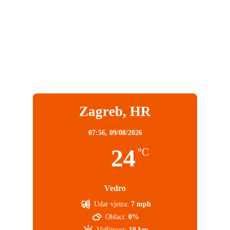
Zagreb, HR
07:56,
09/08/2026
24
°C
Vedro
Udar vjetra:
7 mph
Oblaci:
0%
Vidljivost:
10 km