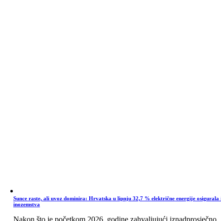
Sunce raste, ali uvoz dominira: Hrvatska u lipnju 32,7 % električne energije osigurala 
inozemstva
Nakon što je početkom 2026. godine zahvaljujući iznadprosječno