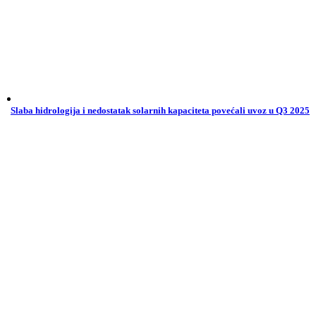
Slaba hidrologija i nedostatak solarnih kapaciteta povećali uvoz u Q3 2025