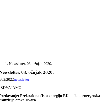
Skip
to
content
Newsletter, 03. ožujak 2020.
Newsletter, 03. ožujak 2020.
9/02/2022
newsletter
IZDVAJAMO:
Predavanje: Prelazak na čistu energiju EU otoka – energetska
tranzicija otoka Hvara