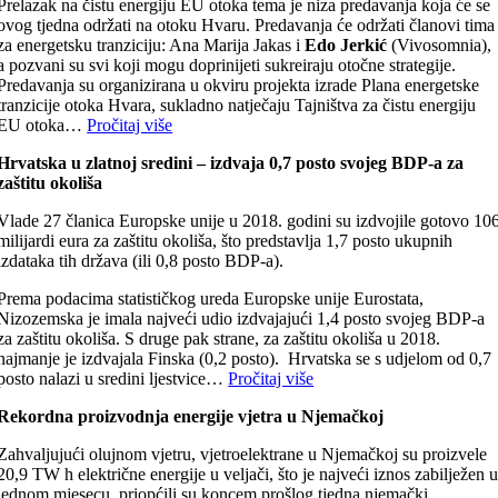
Prelazak na čistu energiju EU otoka tema je niza predavanja koja će se
ovog tjedna održati na otoku Hvaru. Predavanja će održati članovi tima
za energetsku tranziciju: Ana Marija Jakas i
Edo Jerkić
(Vivosomnia),
a pozvani su svi koji mogu doprinijeti sukreiraju otočne strategije.
Predavanja su organizirana u okviru projekta izrade Plana energetske
tranzicije otoka Hvara, sukladno natječaju Tajništva za čistu energiju
EU otoka…
Pročitaj više
Hrvatska u zlatnoj sredini – izdvaja 0,7 posto svojeg BDP-a za
zaštitu okoliša
Vlade 27 članica Europske unije u 2018. godini su izdvojile gotovo 10
milijardi eura za zaštitu okoliša, što predstavlja 1,7 posto ukupnih
izdataka tih država (ili 0,8 posto BDP-a).
Prema podacima statističkog ureda Europske unije Eurostata,
Nizozemska je imala najveći udio izdvajajući 1,4 posto svojeg BDP-a
za zaštitu okoliša. S druge pak strane, za zaštitu okoliša u 2018.
najmanje je izdvajala Finska (0,2 posto). Hrvatska se s udjelom od 0,7
posto nalazi u sredini ljestvice…
Pročitaj više
Rekordna proizvodnja energije vjetra u Njemačkoj
Zahvaljujući olujnom vjetru, vjetroelektrane u Njemačkoj su proizvele
20,9 TW h električne energije u veljači, što je najveći iznos zabilježen 
jednom mjesecu, priopćili su koncem prošlog tjedna njemački