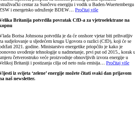
istraživački centar za Sunčevu energiju i vodik u Baden-Wuertembergu
ZSW i energetsko udruženje BDEW…
Pročitaj više
Velika Britanija potvrdila povratak CfD-a za vjetroelektrane na
kopnu
Vlada Borisa Johnsona potvrdila je da će onshore vjetar biti prihvatljiv
za sudjelovanje u sljedećem krugu Ugovora o razlici (CfD), koji će se
održati 2021. godine. Ministarstvo energetike priopćilo je kako je
ponovno uvođenje tehnologije u nadmetanje, prvi put od 2015., korak 
smjeru četverostruko veće proizvodnje obnovljivih izvora energije u
Velikoj Britaniji i postizanja cilja od neto nula emisija…
Pročitaj više
Vijesti iz svijeta ‘zelene’ energije možete čitati svaki dan prijavom
na naš newsletter.