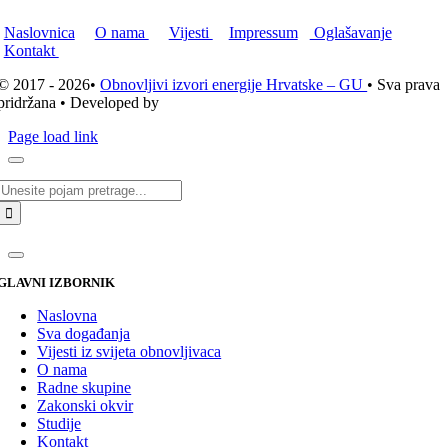
Naslovnica
O nama
Vijesti
Impressum
Oglašavanje
Kontakt
© 2017 - 2026•
Obnovljivi izvori energije Hrvatske – GU
• Sva prava
pridržana • Developed by
ICE STUDIO d.o.o.
Page load link
Traži...
GLAVNI IZBORNIK
Naslovna
Sva događanja
Vijesti iz svijeta obnovljivaca
O nama
Radne skupine
Zakonski okvir
Studije
Kontakt