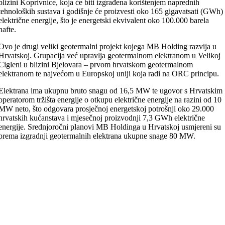
blizini Koprivnice, koja će biti izgrađena korištenjem naprednih
tehnoloških sustava i godišnje će proizvesti oko 165 gigavatsati (GWh)
električne energije, što je energetski ekvivalent oko 100.000 barela
nafte.
Ovo je drugi veliki geotermalni projekt kojega MB Holding razvija u
Hrvatskoj. Grupacija već upravlja geotermalnom elektranom u Velikoj
Cigleni u blizini Bjelovara – prvom hrvatskom geotermalnom
elektranom te najvećom u Europskoj uniji koja radi na ORC principu.
Elektrana ima ukupnu bruto snagu od 16,5 MW te ugovor s Hrvatskim
operatorom tržišta energije o otkupu električne energije na razini od 10
MW neto, što odgovara prosječnoj energetskoj potrošnji oko 29.000
hrvatskih kućanstava i mjesečnoj proizvodnji 7,3 GWh električne
energije. Srednjoročni planovi MB Holdinga u Hrvatskoj usmjereni su
prema izgradnji geotermalnih elektrana ukupne snage 80 MW.