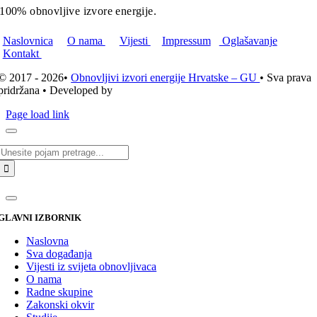
100% obnovljive izvore energije.
Naslovnica
O nama
Vijesti
Impressum
Oglašavanje
Kontakt
© 2017 - 2026•
Obnovljivi izvori energije Hrvatske – GU
• Sva prava
pridržana • Developed by
ICE STUDIO d.o.o.
Page load link
Traži...
GLAVNI IZBORNIK
Naslovna
Sva događanja
Vijesti iz svijeta obnovljivaca
O nama
Radne skupine
Zakonski okvir