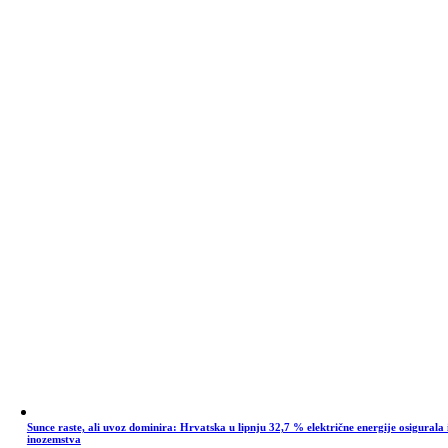
Sunce raste, ali uvoz dominira: Hrvatska u lipnju 32,7 % električne energije osigurala 
inozemstva