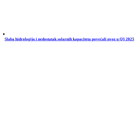
Slaba hidrologija i nedostatak solarnih kapaciteta povećali uvoz u Q3 2025