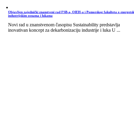
Objavljen zajednički znanstveni rad FSB-a, OIEH-a i Pomorskog fakulteta o energets
industrijskim zonama i lukama
Novi rad u znanstvenom časopisu Sustainability predstavlja
inovativan koncept za dekarbonizaciju industrije i luka U ...