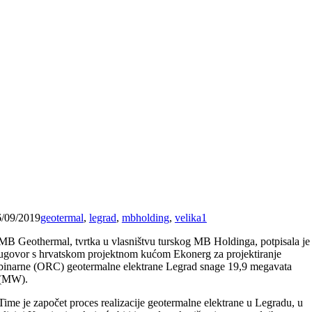
6/09/2019
geotermal
,
legrad
,
mbholding
,
velika1
MB Geothermal, tvrtka u vlasništvu turskog MB Holdinga, potpisala je
ugovor s hrvatskom projektnom kućom Ekonerg za projektiranje
binarne (ORC) geotermalne elektrane Legrad snage 19,9 megavata
(MW).
Time je započet proces realizacije geotermalne elektrane u Legradu, u