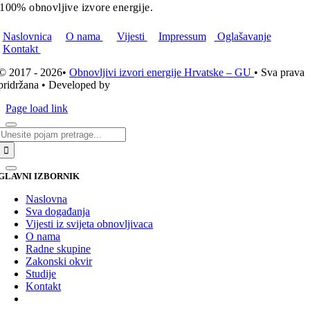
100% obnovljive izvore energije.
Naslovnica
O nama
Vijesti
Impressum
Oglašavanje
Kontakt
© 2017 - 2026•
Obnovljivi izvori energije Hrvatske – GU
• Sva prava
pridržana • Developed by
ICE STUDIO d.o.o.
Page load link
Traži...
GLAVNI IZBORNIK
Naslovna
Sva događanja
Vijesti iz svijeta obnovljivaca
O nama
Radne skupine
Zakonski okvir
Studije
Kontakt