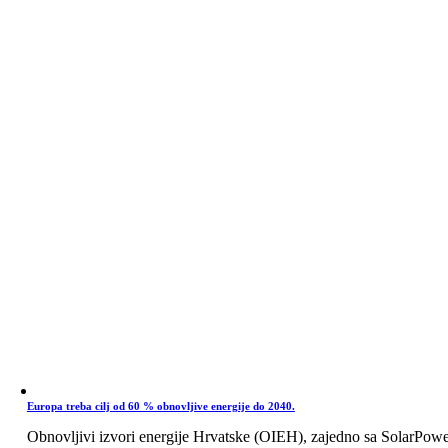
Europa treba cilj od 60 % obnovljive energije do 2040.
Obnovljivi izvori energije Hrvatske (OIEH), zajedno sa SolarPow