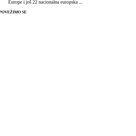
Europe i još 22 nacionalna europska ...
POVEŽIMO SE
Go
to
Top