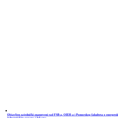
Objavljen zajednički znanstveni rad FSB-a, OIEH-a i Pomorskog fakulteta o energets
industrijskim zonama i lukama