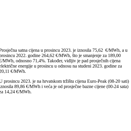
Prosječna satna cijena u prosincu 2023. je iznosila 75,62 €/MWh, a u
prosincu 2022. godine 264,62 €/MWh, što je smanjenje za 189,00
€/MWh, odnosno 71,4%. Također, vidljiv je pad prosječnih cijena
električne energije u prosincu u odnosu na studeni 2023. godine za
20,11 €/MWh.
U prosincu 2023. je na hrvatskom tržištu cijena Euro-Peak (08-20 sati)
iznosila 89,86 €/MWh i veća je od prosječne bazne cijene (00-24 sata)
za 14,24 €/MWh.