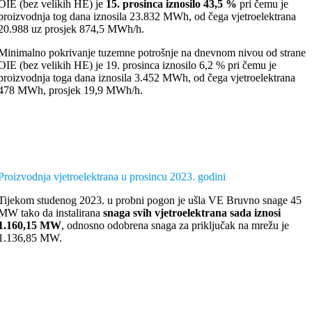
OIE (bez velikih HE) je
15. prosinca iznosilo 43,5 %
pri čemu je
proizvodnja tog dana iznosila 23.832 MWh, od čega vjetroelektrana
20.988 uz prosjek 874,5 MWh/h.
Minimalno pokrivanje tuzemne potrošnje na dnevnom nivou od strane
OIE (bez velikih HE) je 19. prosinca iznosilo 6,2 % pri čemu je
proizvodnja toga dana iznosila 3.452 MWh, od čega vjetroelektrana
478 MWh, prosjek 19,9 MWh/h.
Proizvodnja vjetroelektrana u prosincu 2023. godini
Tijekom studenog 2023. u probni pogon je ušla VE Bruvno snage 45
MW tako da instalirana
snaga svih vjetroelektrana sada iznosi
1.160,15 MW
, odnosno odobrena snaga za priključak na mrežu je
1.136,85 MW.