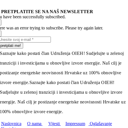
PRETPLATITE SE NA NAŠ NEWSLETTER
u have been successfully subscribed.
re was an error trying to subscribe. Please try again later.
pretplati me!
Saznajte kako postati član Udruženja OIEH! Sudjelujte u zelenoj
tranziciji i investicijama u obnovljive izvore energije. Naš cilj je
postizanje energetske neovisnosti Hrvatske uz 100% obnovljive
izvore energije.
Saznajte kako postati član Udruženja OIEH!
Sudjelujte u zelenoj tranziciji i investicijama u obnovljive izvore
energije. Naš cilj je postizanje energetske neovisnosti Hrvatske uz
100% obnovljive izvore energije.
Naslovnica
O nama
Vijesti
Impressum
Oglašavanje