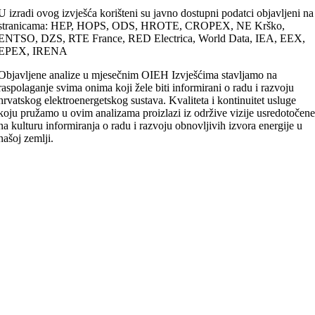
U izradi ovog izvješća korišteni su javno dostupni podatci objavljeni na
stranicama: HEP, HOPS, ODS, HROTE, CROPEX, NE Krško,
ENTSO, DZS, RTE France, RED Electrica, World Data, IEA, EEX,
EPEX, IRENA
Objavljene analize u mjesečnim OIEH Izvješćima stavljamo na
raspolaganje svima onima koji žele biti informirani o radu i razvoju
hrvatskog elektroenergetskog sustava. Kvaliteta i kontinuitet usluge
koju pružamo u ovim analizama proizlazi iz održive vizije usredotočen
na kulturu informiranja o radu i razvoju obnovljivih izvora energije u
našoj zemlji.