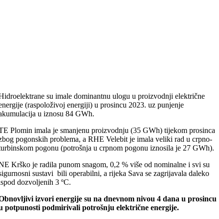
Hidroelektrane su imale dominantnu ulogu u proizvodnji električne
energije (raspoloživoj energiji) u prosincu 2023. uz punjenje
akumulacija u iznosu 84 GWh.
TE Plomin imala je smanjenu proizvodnju (35 GWh) tijekom prosinca
zbog pogonskih problema, a RHE Velebit je imala veliki rad u crpno-
turbinskom pogonu (potrošnja u crpnom pogonu iznosila je 27 GWh).
NE Krško je radila punom snagom, 0,2 % više od nominalne i svi su
sigurnosni sustavi bili operabilni, a rijeka Sava se zagrijavala daleko
ispod dozvoljenih 3 ºC.
Obnovljivi izvori energije su na dnevnom nivou 4 dana u prosincu
u potpunosti podmirivali potrošnju električne energije.