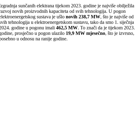
Izgradnja sunčanih elektrana tijekom 2023. godine je najviše obilježila
razvoj novih proizvodnih kapaciteta od svih tehnologija. U pogon
elektroenergetskog sustava je ušlo
novih 238,7 MW
, što je najviše od
svih tehnologija u elektroenergetskom sustavu, tako da smo 1. siječnja
2024. godine u pogonu imali
462,5 MW
. To znači da je tijekom 2023.
godine, prosječno u pogon ulazilo
19,9 MW mjesečno
, što je izvrsno,
posebno u odnosu na ranije godine.