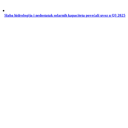
Slaba hidrologija i nedostatak solarnih kapaciteta povećali uvoz u Q3 2025