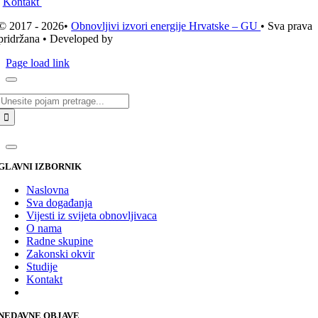
Kontakt
© 2017 - 2026•
Obnovljivi izvori energije Hrvatske – GU
• Sva prava
pridržana • Developed by
ICE STUDIO d.o.o.
Page load link
Traži...
GLAVNI IZBORNIK
Naslovna
Sva događanja
Vijesti iz svijeta obnovljivaca
O nama
Radne skupine
Zakonski okvir
Studije
Kontakt
NEDAVNE OBJAVE