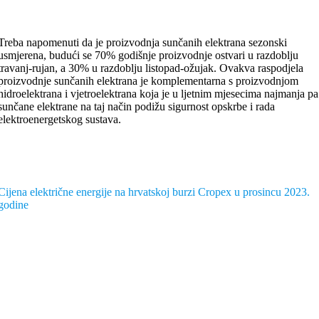
Treba napomenuti da je proizvodnja sunčanih elektrana sezonski
usmjerena, budući se 70% godišnje proizvodnje ostvari u razdoblju
travanj-rujan, a 30% u razdoblju listopad-ožujak. Ovakva raspodjela
proizvodnje sunčanih elektrana je komplementarna s proizvodnjom
hidroelektrana i vjetroelektrana koja je u ljetnim mjesecima najmanja pa
sunčane elektrane na taj način podižu sigurnost opskrbe i rada
elektroenergetskog sustava.
Cijena električne energije na hrvatskoj burzi Cropex u prosincu 2023.
godine