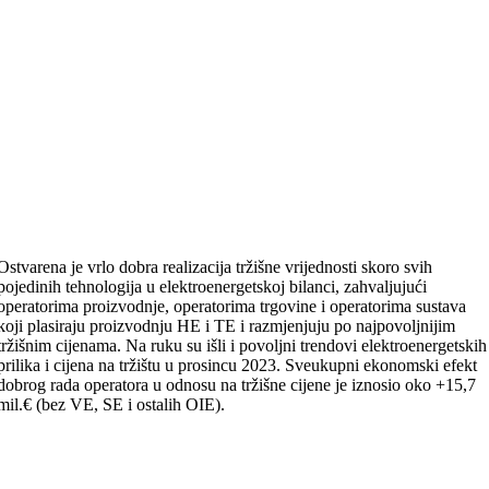
Ostvarena je vrlo dobra realizacija tržišne vrijednosti skoro svih
pojedinih tehnologija u elektroenergetskoj bilanci, zahvaljujući
operatorima proizvodnje, operatorima trgovine i operatorima sustava
koji plasiraju proizvodnju HE i TE i razmjenjuju po najpovoljnijim
tržišnim cijenama. Na ruku su išli i povoljni trendovi elektroenergetskih
prilika i cijena na tržištu u prosincu 2023. Sveukupni ekonomski efekt
dobrog rada operatora u odnosu na tržišne cijene je iznosio oko +15,7
mil.€ (bez VE, SE i ostalih OIE).