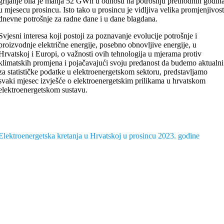
grijanje bila je manja 52 GWh u odnosu na potrošnju prethodnih godin
u mjesecu prosincu. Isto tako u prosincu je vidljiva velika promjenjivos
dnevne potrošnje za radne dane i u dane blagdana.
Svjesni interesa koji postoji za poznavanje evolucije potrošnje i
proizvodnje električne energije, posebno obnovljive energije, u
Hrvatskoj i Europi, o važnosti ovih tehnologija u mjerama protiv
klimatskih promjena i pojačavajući svoju predanost da budemo aktualni
za statističke podatke u elektroenergetskom sektoru, predstavljamo
svaki mjesec izvješće o elektroenergetskim prilikama u hrvatskom
elektroenergetskom sustavu.
Elektroenergetska kretanja u Hrvatskoj u prosincu 2023. godine