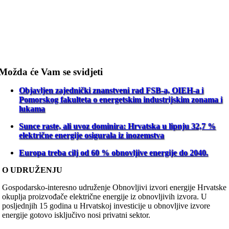
Možda će Vam se svidjeti
Objavljen zajednički znanstveni rad FSB-a, OIEH-a i
Pomorskog fakulteta o energetskim industrijskim zonama i
lukama
Sunce raste, ali uvoz dominira: Hrvatska u lipnju 32,7 %
električne energije osigurala iz inozemstva
Europa treba cilj od 60 % obnovljive energije do 2040.
O UDRUŽENJU
Gospodarsko-interesno udruženje Obnovljivi izvori energije Hrvatske
okuplja proizvođače električne energije iz obnovljivih izvora. U
posljednjih 15 godina u Hrvatskoj investicije u obnovljive izvore
energije gotovo isključivo nosi privatni sektor.