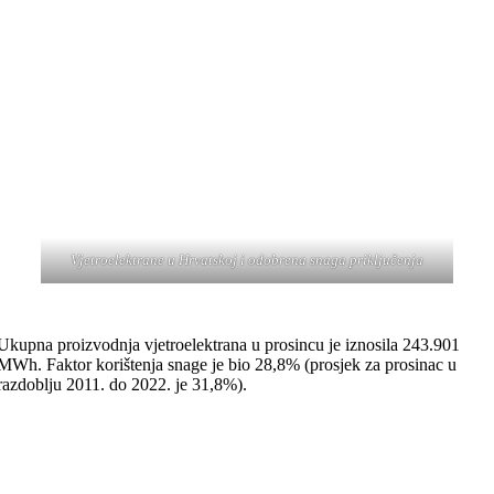
Vjetroelektrane u Hrvatskoj i odobrena snaga priključenja
Ukupna proizvodnja vjetroelektrana u prosincu je iznosila 243.901
MWh. Faktor korištenja snage je bio 28,8% (prosjek za prosinac u
razdoblju 2011. do 2022. je 31,8%).