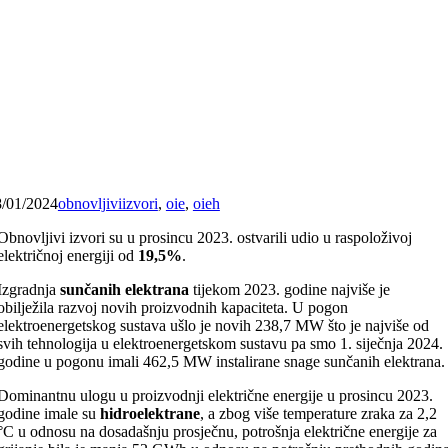
8/01/2024
obnovljiviizvori
,
oie
,
oieh
Obnovljivi izvori su u prosincu 2023. ostvarili udio u raspoloživoj
električnoj energiji od
19,5%
.
Izgradnja
sunčanih elektrana
tijekom 2023. godine najviše je
obilježila razvoj novih proizvodnih kapaciteta. U pogon
elektroenergetskog sustava ušlo je novih 238,7 MW što je najviše od
svih tehnologija u elektroenergetskom sustavu pa smo 1. siječnja 2024.
godine u pogonu imali 462,5 MW instalirane snage sunčanih elektrana.
Dominantnu ulogu u proizvodnji električne energije u prosincu 2023.
godine imale su
hidroelektrane
, a zbog više temperature zraka za 2,2
°C u odnosu na dosadašnju prosječnu, potrošnja električne energije za