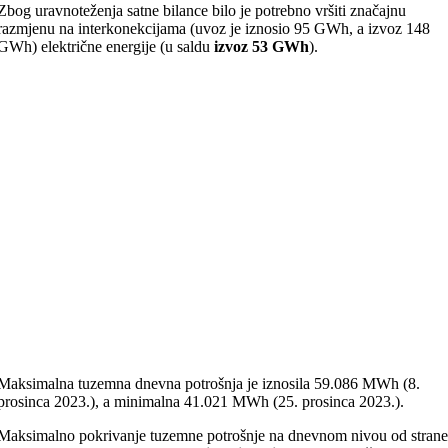
Zbog uravnoteženja satne bilance bilo je potrebno vršiti značajnu
razmjenu na interkonekcijama (uvoz je iznosio 95 GWh, a izvoz 148
GWh) električne energije (u saldu
izvoz 53 GWh
).
Maksimalna tuzemna dnevna potrošnja je iznosila 59.086 MWh (8.
prosinca 2023.), a minimalna 41.021 MWh (25. prosinca 2023.).
Maksimalno pokrivanje tuzemne potrošnje na dnevnom nivou od stran