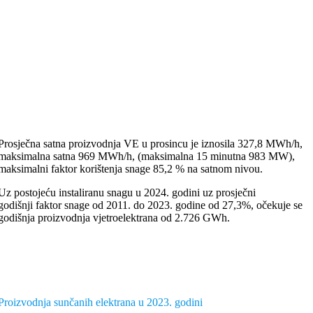
Prosječna satna proizvodnja VE u prosincu je iznosila 327,8 MWh/h,
maksimalna satna 969 MWh/h, (maksimalna 15 minutna 983 MW),
maksimalni faktor korištenja snage 85,2 % na satnom nivou.
Uz postojeću instaliranu snagu u 2024. godini uz prosječni
godišnji faktor snage od 2011. do 2023. godine od 27,3%, očekuje se
godišnja proizvodnja vjetroelektrana od 2.726 GWh.
Proizvodnja sunčanih elektrana u 2023. godini