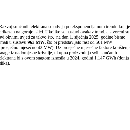
Razvoj sunčanih elektrana se odvija po eksponencijalnom trendu koji j
prikazan na gornjoj slici. Ukoliko se nastavi ovakav trend, a stvoreni su
svi okvirni uvjeti za takvo što, na dan 1. siječnja 2025. godine bismo
imali u sustavu
963 MW
, što bi predstavljalo rast od 501 MW
(prosječno mjesečno 42 MW). Uz prosječne mjesečne faktore korištenj
snage iz nadomjesne krivulje, ukupna proizvodnja svih sunčanih
elektrana bi s ovom snagom iznosila u 2024. godini 1.147 GWh (donja
slika).