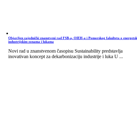
Objavljen zajednički znanstveni rad FSB-a, OIEH-a i Pomorskog fakulteta o energets
industrijskim zonama i lukama
Novi rad u znanstvenom časopisu Sustainability predstavlja
inovativan koncept za dekarbonizaciju industrije i luka U ...