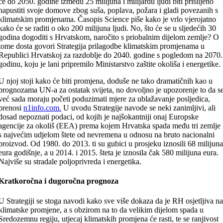
će do 2050. godine između 25 milijuna i milijardu ljudi biti prisiljeno
napustiti svoje domove zbog suša, poplava, požara i gladi povezanih s
klimatskim promjenama. Časopis Science piše kako je vrlo vjerojatno
kako će se raditi o oko 200 milijuna ljudi. No, što će se u sljedećih 30
godina dogoditi s Hrvatskom, naročito s priobalnim dijelom zemlje? O
tome dosta govori Strategija prilagodbe klimatskim promjenama u
Republici Hrvatskoj za razdoblje do 2040. godine s pogledom na 2070.
godinu, koju je lani pripremilo Ministarstvo zaštite okoliša i energetike.
U njoj stoji kako će biti promjena, doduše ne tako dramatičnih kao u
prognozama UN-a za ostatak svijeta, no dovoljno je upozorenje to da s
već sada moraju početi poduzimati mjere za ublažavanje posljedica,
prenosi
n1info.com.
U uvodu Strategije navode se neki zanimljivi, ali
dosad nepoznati podaci, od kojih je najšokantniji onaj Europske
agencije za okoliš (EEA) prema kojem Hrvatska spada među tri zemlje
s najvećim udjelom štete od nevremena u odnosu na bruto nacionalni
proizvod. Od 1980. do 2013. ti su gubici u prosjeku iznosili 68 milijun
eura godišnje, a u 2014. i 2015. šteta je iznosila čak 580 milijuna eura.
Najviše su stradale poljoprivreda i energetika.
Kratkoročna i dugoročna prognoza
U Strategiji se stoga navodi kako sve više dokaza da je RH osjetljiva n
klimatske promjene, a s obzirom na to da velikim dijelom spada u
Sredozemnu regiju, utjecaj klimatskih promjena će rasti, te se ranjivost