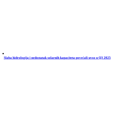
Slaba hidrologija i nedostatak solarnih kapaciteta povećali uvoz u Q3 2025