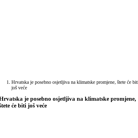
Skip
to
content
Hrvatska je posebno osjetljiva na klimatske promjene, štete će bit
još veće
Hrvatska je posebno osjetljiva na klimatske promjene,
štete će biti još veće