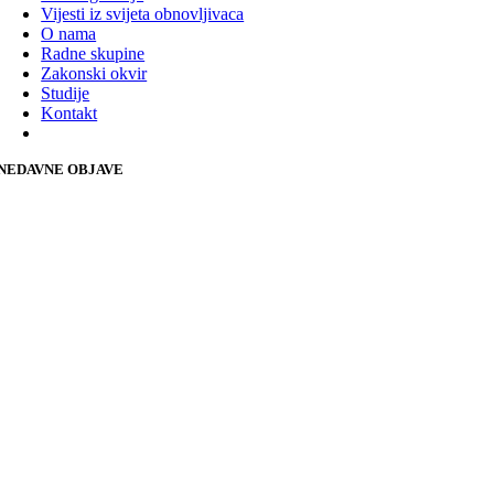
Vijesti iz svijeta obnovljivaca
O nama
Radne skupine
Zakonski okvir
Studije
Kontakt
NEDAVNE OBJAVE