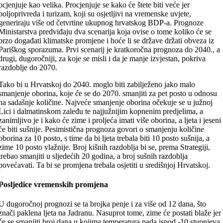
ocjenjuje kao velika. Procjenjuje se kako će štete biti veće jer
poljoprivreda i turizam, koji su osjetljivi na vremenske uvjete,
generiraju više od četvrtine ukupnog hrvatskog BDP-a. Prognoze
Ministarstva predviđaju dva scenarija koja ovise o tome koliko će se
brzo događati klimatske promjene i hoće li se države držati obveza iz
Pariškog sporazuma. Prvi scenarij je kratkoročna prognoza do 2040., a
drugi, dugoročniji, za koje se misli i da je manje izvjestan, pokriva
razdoblje do 2070.
Tako bi u Hrvatskoj do 2040. moglo biti zabilježeno jako malo
smanjenje oborina, koje će se do 2070. smanjiti za pet posto u odnosu
na sadašnje količine. Najveće smanjenje oborina očekuje se u južnoj
Lici i dalmatinskom zaleđu te najjužnijim kopnenim predjelima, a
zanimljivo je i kako će zime i proljeća imati više oborina, a ljeta i jeseni
će biti sušnije. Pesimistična prognoza govori o smanjenju količine
oborina za 10 posto, s time da bi ljeta trebala biti 10 posto sušnija, a
zime 10 posto vlažnije. Broj kišnih razdoblja bi se, prema Strategiji,
trebao smanjiti u sljedećih 20 godina, a broj sušnih razdoblja
povećavati. Ta bi se promjena trebala osjetiti u središnjoj Hrvatskoj.
Posljedice vremenskih promjena
U dugoročnoj prognozi se ta brojka penje i za više od 12 dana, što
znači paklena ljeta na Jadranu. Nasuprot tome, zime će postati blaže jer
će se smanjiti broj dana u kojima temperatura pada ispod -10 stupnjeva,