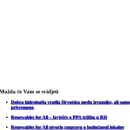
Možda će Vam se svidjeti
Dobra hidrologija vratila Hrvatsku među izvoznike, ali samo
privremeno
Renewables for All – Izvješće o PPA tržištu u RH
Renewables for All otvorio raspravu o budućnosti lokalne