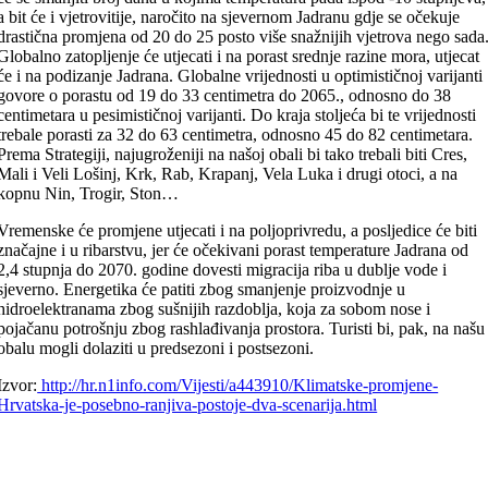
a bit će i vjetrovitije, naročito na sjevernom Jadranu gdje se očekuje
drastična promjena od 20 do 25 posto više snažnijih vjetrova nego sada
Globalno zatopljenje će utjecati i na porast srednje razine mora, utjecat
će i na podizanje Jadrana. Globalne vrijednosti u optimističnoj varijanti
govore o porastu od 19 do 33 centimetra do 2065., odnosno do 38
centimetara u pesimističnoj varijanti. Do kraja stoljeća bi te vrijednosti
trebale porasti za 32 do 63 centimetra, odnosno 45 do 82 centimetara.
Prema Strategiji, najugroženiji na našoj obali bi tako trebali biti Cres,
Mali i Veli Lošinj, Krk, Rab, Krapanj, Vela Luka i drugi otoci, a na
kopnu Nin, Trogir, Ston…
Vremenske će promjene utjecati i na poljoprivredu, a posljedice će biti
značajne i u ribarstvu, jer će očekivani porast temperature Jadrana od
2,4 stupnja do 2070. godine dovesti migracija riba u dublje vode i
sjeverno. Energetika će patiti zbog smanjenje proizvodnje u
hidroelektranama zbog sušnijih razdoblja, koja za sobom nose i
pojačanu potrošnju zbog rashlađivanja prostora. Turisti bi, pak, na našu
obalu mogli dolaziti u predsezoni i postsezoni.
Izvor:
http://hr.n1info.com/Vijesti/a443910/Klimatske-promjene-
Hrvatska-je-posebno-ranjiva-postoje-dva-scenarija.html