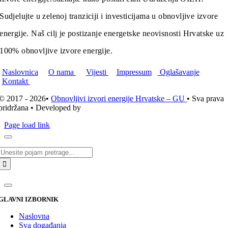
Sudjelujte u zelenoj tranziciji i investicijama u obnovljive izvore
energije. Naš cilj je postizanje energetske neovisnosti Hrvatske uz
100% obnovljive izvore energije.
Naslovnica
O nama
Vijesti
Impressum
Oglašavanje
Kontakt
© 2017 - 2026•
Obnovljivi izvori energije Hrvatske – GU
• Sva prava
pridržana • Developed by
ICE STUDIO d.o.o.
Page load link
Traži...
GLAVNI IZBORNIK
Naslovna
Sva događanja