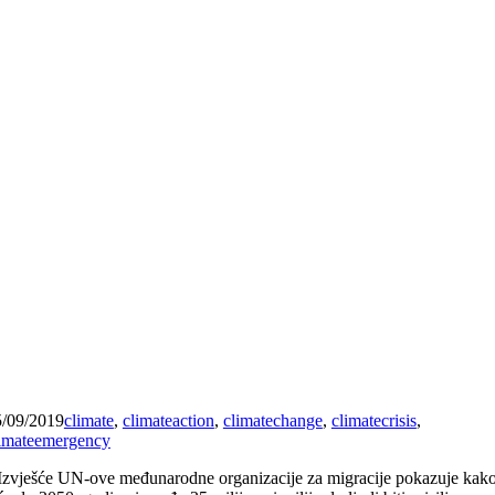
5/09/2019
climate
,
climateaction
,
climatechange
,
climatecrisis
,
limateemergency
Izvješće UN-ove međunarodne organizacije za migracije pokazuje kak