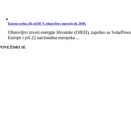
Europa treba cilj od 60 % obnovljive energije do 2040.
Obnovljivi izvori energije Hrvatske (OIEH), zajedno sa SolarPow
Europe i još 22 nacionalna europska ...
POVEŽIMO SE
Go
to
Top