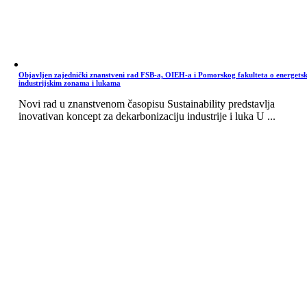
Objavljen zajednički znanstveni rad FSB-a, OIEH-a i Pomorskog fakulteta o energets
industrijskim zonama i lukama
Novi rad u znanstvenom časopisu Sustainability predstavlja
inovativan koncept za dekarbonizaciju industrije i luka U ...