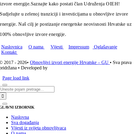
izvore energije.
Saznajte kako postati član Udruženja OIEH!
Sudjelujte u zelenoj tranziciji i investicijama u obnovljive izvore
energije. Naš cilj je postizanje energetske neovisnosti Hrvatske uz
100% obnovljive izvore energije.
Naslovnica
O nama
Vijesti
Impressum
Oglašavanje
Kontakt
© 2017 - 2026•
Obnovljivi izvori energije Hrvatske – GU
• Sva prava
pridržana • Developed by
ICE STUDIO d.o.o.
Page load link
Traži...
GLAVNI IZBORNIK
Naslovna
Sva događanja
Vijesti iz svijeta obnovljivaca
O nama